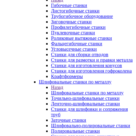
Гибочные станки
Листогибочные станки
Трубогибочное оборудование
Зиговочные станки
Профилегибочные станки
Пуклевочные станки
Роликовые вытяжные станки
Фальцегибочные станки
Угловысечные станки
Станки для сборки отводов
Станки для размотки и правки металла
Станки для изготовления конусов
Станки для изготовления гофроколена
Крафтформеры
Шлифовальные станки по металлу
Назад
Шлифовальные станки по металлу
Точильно-шлифовальные станки
Ленточно-шлифовальные станки
Станки для шлифовки и сопряжения
труб
Заточные станки
Шлифовально-полировальные станки
Полировальные станки