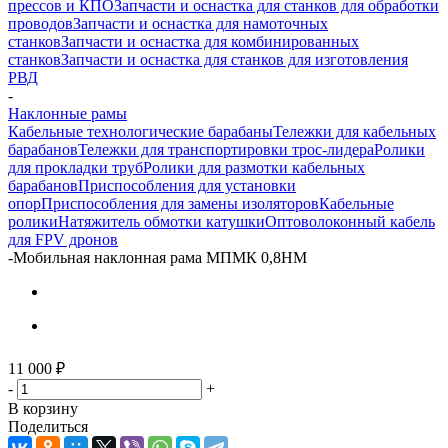
прессов и КПО
Запчасти и оснастка для станков для обработки
проводов
Запчасти и оснастка для намоточных
станков
Запчасти и оснастка для комбинированных
станков
Запчасти и оснастка для станков для изготовления
РВД
-
Наклонные рамы
Кабельные технологические барабаны
Тележки для кабельных
барабанов
Тележки для транспортировки трос-лидера
Ролики
для прокладки труб
Ролики для размотки кабельных
барабанов
Приспособления для установки
опор
Приспособления для замены изоляторов
Кабельные
ролики
Натяжитель обмотки катушки
Оптоволоконный кабель
для FPV дронов
-
Мобильная наклонная рама МПМК 0,8НМ
11 000
₽
-
+
В корзину
Поделиться