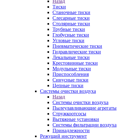
Назад
Тиски
Станочные тиски
Слесарные тиски
Столярные тиски
Трубные тиски
Глобусные тиски
Угловые тиски
Пневматические тиски
Гидравлические тиски
Лекальные тиски
Крестовинные тиски
Модульные тиски
Приспособления
Синусные тиски
Цепные тиски
Системы очистки воздуха
Назад
Системы очистки воздуха
Пылеулавливающие агрегаты
Стружкоотсосы
Вытяжные установки
Системы фильтрации воздуха
Принадлежности
Режущий инструмент