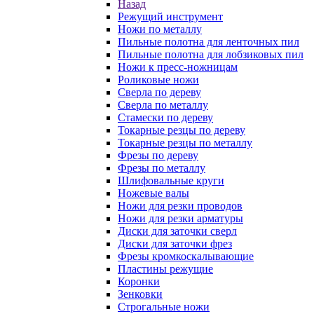
Назад
Режущий инструмент
Ножи по металлу
Пильные полотна для ленточных пил
Пильные полотна для лобзиковых пил
Ножи к пресс-ножницам
Роликовые ножи
Сверла по дереву
Сверла по металлу
Стамески по дереву
Токарные резцы по дереву
Токарные резцы по металлу
Фрезы по дереву
Фрезы по металлу
Шлифовальные круги
Ножевые валы
Ножи для резки проводов
Ножи для резки арматуры
Диски для заточки сверл
Диски для заточки фрез
Фрезы кромкоскалывающие
Пластины режущие
Коронки
Зенковки
Строгальные ножи