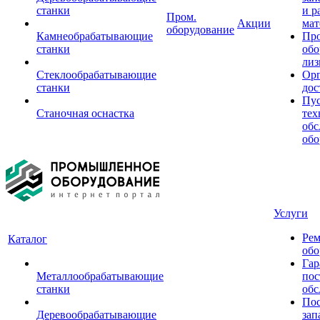
станки
и р
Пром.
Акции
мат
оборудование
Камнеобрабатывающие
Пр
станки
обо
лиз
Стеклообрабатывающие
Орг
станки
дос
Пус
Станочная оснастка
тех
обс
обо
Услуги
Рем
Каталог
обо
Гар
Металлообрабатывающие
пос
станки
обс
Пос
Деревообрабатывающие
зап