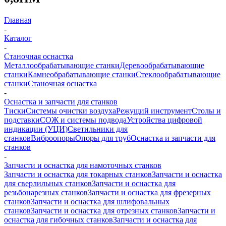
Главная
-
Каталог
-
Станочная оснастка
Металлообрабатывающие станки
Деревообрабатывающие
станки
Камнеобрабатывающие станки
Стеклообрабатывающие
станки
Станочная оснастка
-
Оснастка и запчасти для станков
Тиски
Системы очистки воздуха
Режущий инструмент
Столы и
подставки
СОЖ и системы подвода
Устройства цифровой
индикации (УЦИ)
Светильники для
станков
Виброопоры
Опоры для труб
Оснастка и запчасти для
станков
-
Запчасти и оснастка для намоточных станков
Запчасти и оснастка для токарных станков
Запчасти и оснастка
для сверлильных станков
Запчасти и оснастка для
резьбонарезных станков
Запчасти и оснастка для фрезерных
станков
Запчасти и оснастка для шлифовальных
станков
Запчасти и оснастка для отрезных станков
Запчасти и
оснастка для гибочных станков
Запчасти и оснастка для