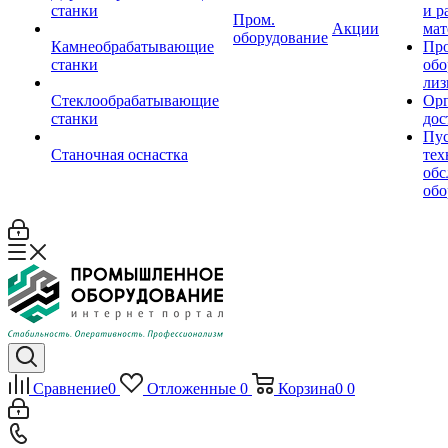
станки
и р
Пром.
Акции
мат
оборудование
Камнеобрабатывающие
Пр
станки
обо
лиз
Стеклообрабатывающие
Орг
станки
дос
Пус
Станочная оснастка
тех
обс
обо
Сравнение
0
Отложенные
0
Корзина
0
0