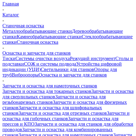
Главная
-
Каталог
-
Станочная оснастка
Металлообрабатывающие станки
Деревообрабатывающие
станки
Камнеобрабатывающие станки
Стеклообрабатывающие
станки
Станочная оснастка
-
Оснастка и запчасти для станков
Тиски
Системы очистки воздуха
Режущий инструмент
Столы и
подставки
СОЖ и системы подвода
Устройства цифровой
индикации (УЦИ)
Светильники для станков
Опоры для
труб
Виброопоры
Оснастка и запчасти для станков
-
Запчасти и оснастка для намоточных станков
Запчасти и оснастка для токарных станков
Запчасти и оснастка
для сверлильных станков
Запчасти и оснастка для
резьбонарезных станков
Запчасти и оснастка для фрезерных
станков
Запчасти и оснастка для шлифовальных
станков
Запчасти и оснастка для отрезных станков
Запчасти и
оснастка для гибочных станков
Запчасти и оснастка для
прессов и КПО
Запчасти и оснастка для станков для обработки
проводов
Запчасти и оснастка для комбинированных
станков
Запчасти и оснастка для намоточных станков
Запчасти