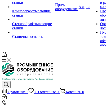
станки
и р
Пром.
Акции
мат
оборудование
Камнеобрабатывающие
Пр
станки
обо
лиз
Стеклообрабатывающие
Орг
станки
дос
Пус
Станочная оснастка
тех
обс
обо
Сравнение
0
Отложенные
0
Корзина
0
0