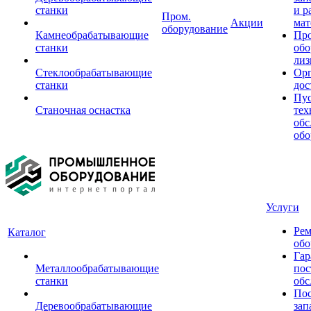
станки
и р
Пром.
Акции
мат
оборудование
Камнеобрабатывающие
Пр
станки
обо
лиз
Стеклообрабатывающие
Орг
станки
дос
Пус
Станочная оснастка
тех
обс
обо
Услуги
Рем
Каталог
обо
Гар
Металлообрабатывающие
пос
станки
обс
Пос
Деревообрабатывающие
зап