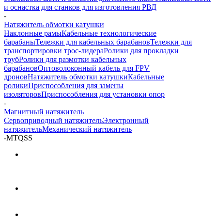
и оснастка для станков для изготовления РВД
-
Натяжитель обмотки катушки
Наклонные рамы
Кабельные технологические
барабаны
Тележки для кабельных барабанов
Тележки для
транспортировки трос-лидера
Ролики для прокладки
труб
Ролики для размотки кабельных
барабанов
Оптоволоконный кабель для FPV
дронов
Натяжитель обмотки катушки
Кабельные
ролики
Приспособления для замены
изоляторов
Приспособления для установки опор
-
Магнитный натяжитель
Сервоприводный натяжитель
Электронный
натяжитель
Механический натяжитель
-
MTQSS