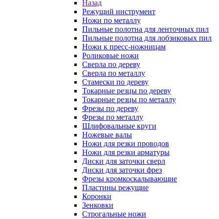
Назад
Режущий инструмент
Ножи по металлу
Пильные полотна для ленточных пил
Пильные полотна для лобзиковых пил
Ножи к пресс-ножницам
Роликовые ножи
Сверла по дереву
Сверла по металлу
Стамески по дереву
Токарные резцы по дереву
Токарные резцы по металлу
Фрезы по дереву
Фрезы по металлу
Шлифовальные круги
Ножевые валы
Ножи для резки проводов
Ножи для резки арматуры
Диски для заточки сверл
Диски для заточки фрез
Фрезы кромкоскалывающие
Пластины режущие
Коронки
Зенковки
Строгальные ножи