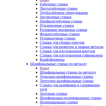
Гибочные станки
Листогибочные станки
Трубогибочное оборудование
Зиговочные станки
Профилегибочные станки
Пуклевочные станки
Роликовые вытяжные станки
Фальцегибочные станки
Угловысечные станки
Станки для сборки отводов
Станки для размотки и правки металла
Станки для изготовления конусов
Станки для изготовления гофроколена
Крафтформеры
Шлифовальные станки по металлу
Назад
Шлифовальные станки по металлу
Точильно-шлифовальные станки
Ленточно-шлифовальные станки
Станки для шлифовки и сопряжения
труб
Заточные станки
Шлифовально-полировальные станки
Полировальные станки