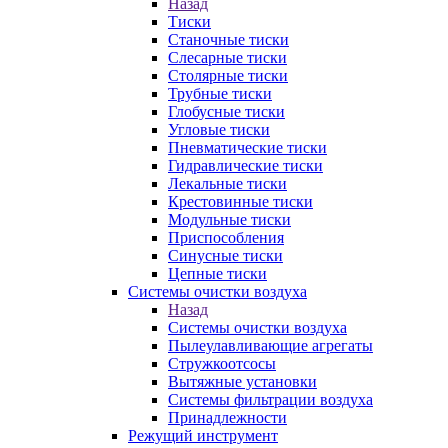
Назад
Тиски
Станочные тиски
Слесарные тиски
Столярные тиски
Трубные тиски
Глобусные тиски
Угловые тиски
Пневматические тиски
Гидравлические тиски
Лекальные тиски
Крестовинные тиски
Модульные тиски
Приспособления
Синусные тиски
Цепные тиски
Системы очистки воздуха
Назад
Системы очистки воздуха
Пылеулавливающие агрегаты
Стружкоотсосы
Вытяжные установки
Системы фильтрации воздуха
Принадлежности
Режущий инструмент