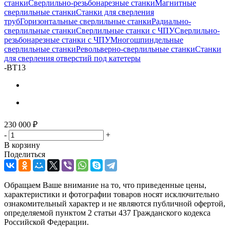
станки
Сверлильно-резьбонарезные станки
Магнитные
сверлильные станки
Станки для сверления
труб
Горизонтальные сверлильные станки
Радиально-
сверлильные станки
Сверлильные станки с ЧПУ
Сверлильно-
резьбонарезные станки с ЧПУ
Многошпиндельные
сверлильные станки
Револьверно-сверлильные станки
Станки
для сверления отверстий под катетеры
-
BT13
230 000
₽
-
+
В корзину
Поделиться
Обращаем Ваше внимание на то, что приведенные цены,
характеристики и фотографии товаров носят исключительно
ознакомительный характер и не являются публичной офертой,
определяемой пунктом 2 статьи 437 Гражданского кодекса
Российской Федерации.