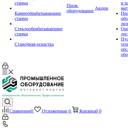
станки
и р
Пром.
Акции
мат
оборудование
Камнеобрабатывающие
Пр
станки
обо
лиз
Стеклообрабатывающие
Орг
станки
дос
Пус
Станочная оснастка
тех
обс
обо
Сравнение
0
Отложенные
0
Корзина
0
0