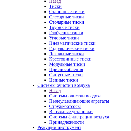
Назад
Тиски
Станочные тиски
Слесарные тиски
Столярные тиски
Трубные тиски
Глобусные тиски
Угловые тиски
Пневматические тиски
Гидравлические тиски
Лекальные тиски
Крестовинные тиски
Модульные тиски
Приспособления
Синусные тиски
Цепные тиски
Системы очистки воздуха
Назад
Системы очистки воздуха
Пылеулавливающие агрегаты
Стружкоотсосы
Вытяжные установки
Системы фильтрации воздуха
Принадлежности
Режущий инструмент