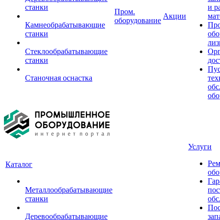
станки
и р
Пром.
Акции
мат
оборудование
Камнеобрабатывающие
Пр
станки
обо
лиз
Стеклообрабатывающие
Орг
станки
дос
Пус
Станочная оснастка
тех
обс
обо
Услуги
Рем
Каталог
обо
Гар
Металлообрабатывающие
пос
станки
обс
Пос
Деревообрабатывающие
зап