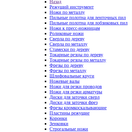
Назад
Режущий инструмент
Ножи по металлу
Пильные полотна для ленточных пил
Пильные полотна для лобзиковых пил
Ножи к пресс-ножницам
Роликовые ножи
Сверла по дереву
Сверла по металлу
Стамески по дереву
Токарные резцы по дереву
Токарные резцы по металлу
Фрезы по дереву
Фрезы по металлу
Шлифовальные круги
Ножевые валы
Ножи для резки проводов
Ножи для резки арматуры
Диски для заточки сверл
Диски для заточки фрез
Фрезы кромкоскалывающие
Пластины режущие
Коронки
Зенковки
Строгальные ножи