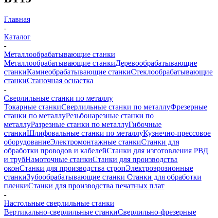
Главная
-
Каталог
-
Металлообрабатывающие станки
Металлообрабатывающие станки
Деревообрабатывающие
станки
Камнеобрабатывающие станки
Стеклообрабатывающие
станки
Станочная оснастка
-
Сверлильные станки по металлу
Токарные станки
Сверлильные станки по металлу
Фрезерные
станки по металлу
Резьбонарезные станки по
металлу
Разрезные станки по металлу
Гибочные
станки
Шлифовальные станки по металлу
Кузнечно-прессовое
оборудование
Электромонтажные станки
Станки для
обработки проводов и кабелей
Станки для изготовления РВД
и труб
Намоточные станки
Станки для производства
окон
Станки для производства строп
Электроэрозионные
станки
Зубообрабатывающие станки
Станки для обработки
пленки
Станки для производства печатных плат
-
Настольные сверлильные станки
Вертикально-сверлильные станки
Сверлильно-фрезерные