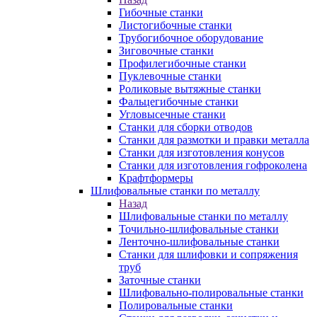
Гибочные станки
Листогибочные станки
Трубогибочное оборудование
Зиговочные станки
Профилегибочные станки
Пуклевочные станки
Роликовые вытяжные станки
Фальцегибочные станки
Угловысечные станки
Станки для сборки отводов
Станки для размотки и правки металла
Станки для изготовления конусов
Станки для изготовления гофроколена
Крафтформеры
Шлифовальные станки по металлу
Назад
Шлифовальные станки по металлу
Точильно-шлифовальные станки
Ленточно-шлифовальные станки
Станки для шлифовки и сопряжения
труб
Заточные станки
Шлифовально-полировальные станки
Полировальные станки