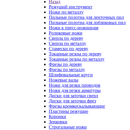
Назад
Режущий инструмент
Ножи по металлу
Пильные полотна для ленточных пил
Пильные полотна для лобзиковых пил
Ножи к пресс-ножницам
Роликовые ножи
Сверла по дереву
Сверла по металлу
Стамески по дереву
Токарные резцы по дереву
Токарные резцы по металлу
Фрезы по дереву
Фрезы по металлу
Шлифовальные круги
Ножевые валы
Ножи для резки проводов
Ножи для резки арматуры
Диски для заточки сверл
Диски для заточки фрез
Фрезы кромкоскалывающие
Пластины режущие
Коронки
Зенковки
Строгальные ножи