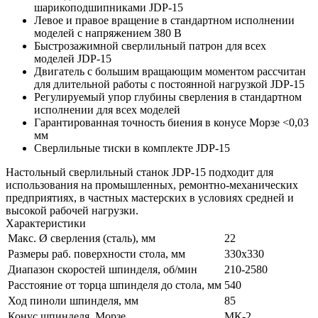
шарикоподшипниками JDP-15
Левое и правое вращение в стандартном исполнении
моделей с напряжением 380 В
Быстрозажимной сверлильный патрон для всех
моделей JDP-15
Двигатель с большим вращающим моментом рассчитан
для длительной работы с постоянной нагрузкой JDP-15
Регулируемый упор глубины сверления в стандартном
исполнении для всех моделей
Гарантированная точность биения в конусе Морзе <0,03
мм
Сверлильные тиски в комплекте JDP-15
Настольный сверлильный станок JDP-15 подходит для
использования на промышленных, ремонтно-механических
предприятиях, в частных мастерских в условиях средней и
высокой рабочей нагрузки.
Характеристики
Макс. Ø сверления (сталь), мм
22
Размеры раб. поверхности стола, мм
330х330
Диапазон скоростей шпинделя, об/мин
210-2580
Расстояние от торца шпинделя до стола, мм
540
Ход пиноли шпинделя, мм
85
Конус шпинделя, Морзе
МК-2