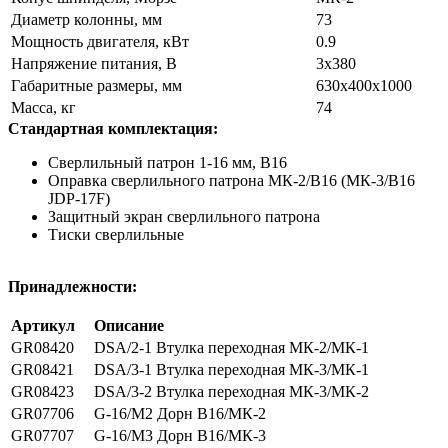
Диаметр колонны, мм
73
Мощность двигателя, кВт
0.9
Напряжение питания, В
3x380
Габаритные размеры, мм
630х400х1000
Масса, кг
74
Стандартная комплектация:
Сверлильный патрон 1-16 мм, В16
Оправка сверлильного патрона МК-2/В16 (МК-3/В16
JDP-17F)
Защитный экран сверлильного патрона
Тиски сверлильные
Принадлежности:
Артикул
Описание
GR08420
DSA/2-1 Втулка переходная МК-2/МК-1
GR08421
DSA/3-1 Втулка переходная МК-3/МК-1
GR08423
DSA/3-2 Втулка переходная МК-3/МК-2
GR07706
G-16/М2 Дорн В16/МК-2
GR07707
G-16/М3 Дорн В16/МК-3