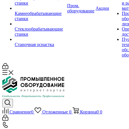
станки
и р
Пром.
Акции
мат
оборудование
Камнеобрабатывающие
Пр
станки
обо
лиз
Стеклообрабатывающие
Орг
станки
дос
Пус
Станочная оснастка
тех
обс
обо
Сравнение
0
Отложенные
0
Корзина
0
0