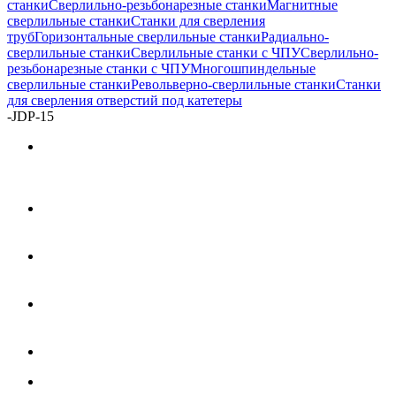
станки
Сверлильно-резьбонарезные станки
Магнитные
сверлильные станки
Станки для сверления
труб
Горизонтальные сверлильные станки
Радиально-
сверлильные станки
Сверлильные станки с ЧПУ
Сверлильно-
резьбонарезные станки с ЧПУ
Многошпиндельные
сверлильные станки
Револьверно-сверлильные станки
Станки
для сверления отверстий под катетеры
-
JDP-15