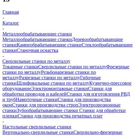
Главная
-
Каталог
-
Металлообрабатывающие станки
Металлообрабатывающие станки
Деревообрабатывающие
станки
Камнеобрабатывающие станки
Стеклообрабатывающие
станки
Станочная оснастка
-
Сверлильные станки по металлу
Токарные станки
Сверлильные станки по металлу
Фрезерные
станки по металлу
Резьбонарезные станки по
металлу
Разрезные станки по металлу
Гибочные
станки
Шлифовальные станки по металлу
Кузнечно-прессовое
оборудование
Электромонтажные станки
Станки для
обработки проводов и кабелей
Станки для изготовления РВД
и труб
Намоточные станки
Станки для производства
окон
Станки для производства строп
Электроэрозионные
станки
Зубообрабатывающие станки
Станки для обработки
пленки
Станки для производства печатных плат
-
Настольные сверлильные станки
Вертикально-сверлильные станки
Сверлильно-фрезерные