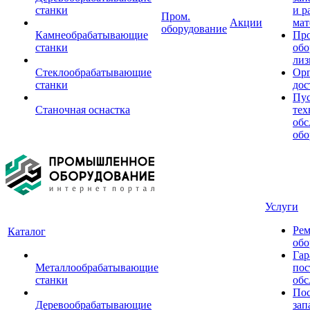
станки
и р
Пром.
Акции
мат
оборудование
Камнеобрабатывающие
Пр
станки
обо
лиз
Стеклообрабатывающие
Орг
станки
дос
Пус
Станочная оснастка
тех
обс
обо
Услуги
Рем
Каталог
обо
Гар
Металлообрабатывающие
пос
станки
обс
Пос
Деревообрабатывающие
зап