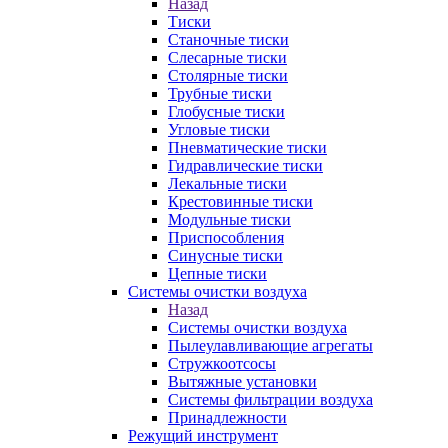
Назад
Тиски
Станочные тиски
Слесарные тиски
Столярные тиски
Трубные тиски
Глобусные тиски
Угловые тиски
Пневматические тиски
Гидравлические тиски
Лекальные тиски
Крестовинные тиски
Модульные тиски
Приспособления
Синусные тиски
Цепные тиски
Системы очистки воздуха
Назад
Системы очистки воздуха
Пылеулавливающие агрегаты
Стружкоотсосы
Вытяжные установки
Системы фильтрации воздуха
Принадлежности
Режущий инструмент