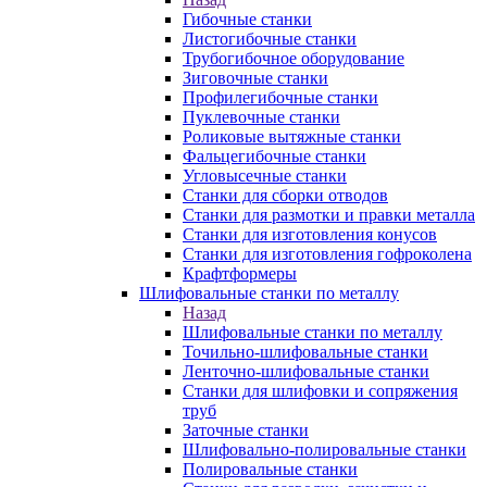
Гибочные станки
Листогибочные станки
Трубогибочное оборудование
Зиговочные станки
Профилегибочные станки
Пуклевочные станки
Роликовые вытяжные станки
Фальцегибочные станки
Угловысечные станки
Станки для сборки отводов
Станки для размотки и правки металла
Станки для изготовления конусов
Станки для изготовления гофроколена
Крафтформеры
Шлифовальные станки по металлу
Назад
Шлифовальные станки по металлу
Точильно-шлифовальные станки
Ленточно-шлифовальные станки
Станки для шлифовки и сопряжения
труб
Заточные станки
Шлифовально-полировальные станки
Полировальные станки