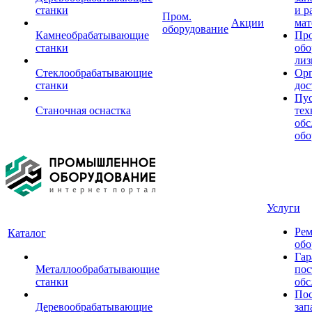
станки
и р
Пром.
Акции
мат
оборудование
Камнеобрабатывающие
Пр
станки
обо
лиз
Стеклообрабатывающие
Орг
станки
дос
Пус
Станочная оснастка
тех
обс
обо
Услуги
Рем
Каталог
обо
Гар
Металлообрабатывающие
пос
станки
обс
Пос
Деревообрабатывающие
зап