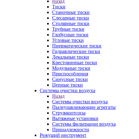
Назад
Тиски
Станочные тиски
Слесарные тиски
Столярные тиски
Трубные тиски
Глобусные тиски
Угловые тиски
Пневматические тиски
Гидравлические тиски
Лекальные тиски
Крестовинные тиски
Модульные тиски
Приспособления
Синусные тиски
Цепные тиски
Системы очистки воздуха
Назад
Системы очистки воздуха
Пылеулавливающие агрегаты
Стружкоотсосы
Вытяжные установки
Системы фильтрации воздуха
Принадлежности
Режущий инструмент