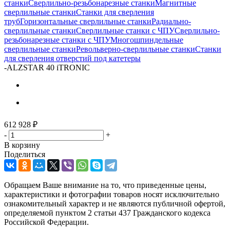
станки
Сверлильно-резьбонарезные станки
Магнитные
сверлильные станки
Станки для сверления
труб
Горизонтальные сверлильные станки
Радиально-
сверлильные станки
Сверлильные станки с ЧПУ
Сверлильно-
резьбонарезные станки с ЧПУ
Многошпиндельные
сверлильные станки
Револьверно-сверлильные станки
Станки
для сверления отверстий под катетеры
-
ALZSTAR 40 iTRONIC
612 928
₽
-
+
В корзину
Поделиться
Обращаем Ваше внимание на то, что приведенные цены,
характеристики и фотографии товаров носят исключительно
ознакомительный характер и не являются публичной офертой,
определяемой пунктом 2 статьи 437 Гражданского кодекса
Российской Федерации.