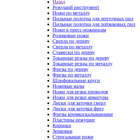
Назад
Режущий инструмент
Ножи по металлу
Пильные полотна для ленточных пил
Пильные полотна для лобзиковых пил
Ножи к пресс-ножницам
Роликовые ножи
Сверла по дереву
Сверла по металлу
Стамески по дереву
Токарные резцы по дереву
Токарные резцы по металлу
Фрезы по дереву
Фрезы по металлу
Шлифовальные круги
Ножевые валы
Ножи для резки проводов
Ножи для резки арматуры
Диски для заточки сверл
Диски для заточки фрез
Фрезы кромкоскалывающие
Пластины режущие
Коронки
Зенковки
Строгальные ножи