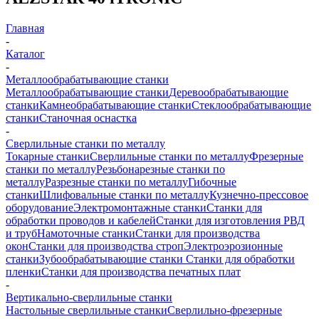
Главная
-
Каталог
-
Металлообрабатывающие станки
Металлообрабатывающие станки
Деревообрабатывающие
станки
Камнеобрабатывающие станки
Стеклообрабатывающие
станки
Станочная оснастка
-
Сверлильные станки по металлу
Токарные станки
Сверлильные станки по металлу
Фрезерные
станки по металлу
Резьбонарезные станки по
металлу
Разрезные станки по металлу
Гибочные
станки
Шлифовальные станки по металлу
Кузнечно-прессовое
оборудование
Электромонтажные станки
Станки для
обработки проводов и кабелей
Станки для изготовления РВД
и труб
Намоточные станки
Станки для производства
окон
Станки для производства строп
Электроэрозионные
станки
Зубообрабатывающие станки
Станки для обработки
пленки
Станки для производства печатных плат
-
Вертикально-сверлильные станки
Настольные сверлильные станки
Сверлильно-фрезерные