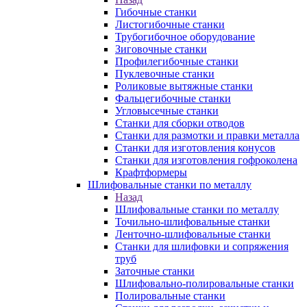
Гибочные станки
Листогибочные станки
Трубогибочное оборудование
Зиговочные станки
Профилегибочные станки
Пуклевочные станки
Роликовые вытяжные станки
Фальцегибочные станки
Угловысечные станки
Станки для сборки отводов
Станки для размотки и правки металла
Станки для изготовления конусов
Станки для изготовления гофроколена
Крафтформеры
Шлифовальные станки по металлу
Назад
Шлифовальные станки по металлу
Точильно-шлифовальные станки
Ленточно-шлифовальные станки
Станки для шлифовки и сопряжения
труб
Заточные станки
Шлифовально-полировальные станки
Полировальные станки