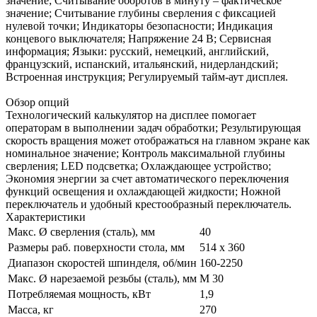
значение; Считывание оборотов в минуту – фактическое
значение; Считывание глубины сверления с фиксацией
нулевой точки; Индикаторы безопасности; Индикация
концевого выключателя; Напряжение 24 В; Сервисная
информация; Языки: русский, немецкий, английский,
французский, испанский, итальянский, нидерландский;
Встроенная инструкция; Регулируемый тайм-аут дисплея.
Обзор опций
Технологический калькулятор на дисплее помогает
операторам в выполнении задач обработки; Результирующая
скорость вращения может отображаться на главном экране как
номинальное значение; Контроль максимальной глубины
сверления; LED подсветка; Охлаждающее устройство;
Экономия энергии за счет автоматического переключения
функций освещения и охлаждающей жидкости; Ножной
переключатель и удобный крестообразный переключатель.
Характеристики
Макс. Ø сверления (сталь), мм
40
Размеры раб. поверхности стола, мм
514 x 360
Диапазон скоростей шпинделя, об/мин
160-2250
Макс. Ø нарезаемой резьбы (сталь), мм
M 30
Потребляемая мощность, кВт
1,9
Масса, кг
270