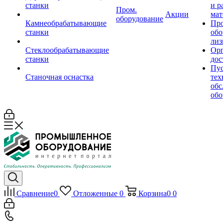
станки
и р
Пром.
Акции
мат
оборудование
Камнеобрабатывающие
Пр
станки
обо
лиз
Стеклообрабатывающие
Орг
станки
дос
Пус
Станочная оснастка
тех
обс
обо
Сравнение
0
Отложенные
0
Корзина
0
0