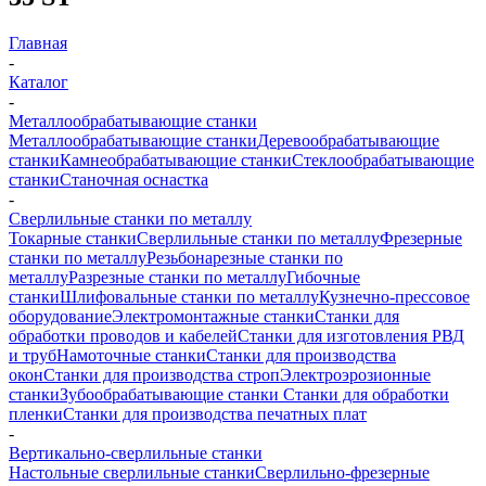
Главная
-
Каталог
-
Металлообрабатывающие станки
Металлообрабатывающие станки
Деревообрабатывающие
станки
Камнеобрабатывающие станки
Стеклообрабатывающие
станки
Станочная оснастка
-
Сверлильные станки по металлу
Токарные станки
Сверлильные станки по металлу
Фрезерные
станки по металлу
Резьбонарезные станки по
металлу
Разрезные станки по металлу
Гибочные
станки
Шлифовальные станки по металлу
Кузнечно-прессовое
оборудование
Электромонтажные станки
Станки для
обработки проводов и кабелей
Станки для изготовления РВД
и труб
Намоточные станки
Станки для производства
окон
Станки для производства строп
Электроэрозионные
станки
Зубообрабатывающие станки
Станки для обработки
пленки
Станки для производства печатных плат
-
Вертикально-сверлильные станки
Настольные сверлильные станки
Сверлильно-фрезерные