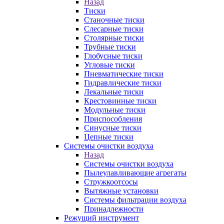
Назад
Тиски
Станочные тиски
Слесарные тиски
Столярные тиски
Трубные тиски
Глобусные тиски
Угловые тиски
Пневматические тиски
Гидравлические тиски
Лекальные тиски
Крестовинные тиски
Модульные тиски
Приспособления
Синусные тиски
Цепные тиски
Системы очистки воздуха
Назад
Системы очистки воздуха
Пылеулавливающие агрегаты
Стружкоотсосы
Вытяжные установки
Системы фильтрации воздуха
Принадлежности
Режущий инструмент