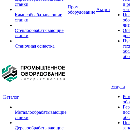
станки
и р
Пром.
Акции
мат
оборудование
Камнеобрабатывающие
Пр
станки
обо
лиз
Стеклообрабатывающие
Орг
станки
дос
Пус
Станочная оснастка
тех
обс
обо
Услуги
Рем
Каталог
обо
Гар
Металлообрабатывающие
пос
станки
обс
Пос
Деревообрабатывающие
зап