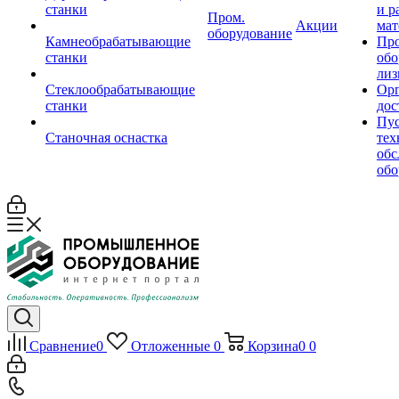
станки
и р
Пром.
Акции
мат
оборудование
Камнеобрабатывающие
Пр
станки
обо
лиз
Стеклообрабатывающие
Орг
станки
дос
Пус
Станочная оснастка
тех
обс
обо
Сравнение
0
Отложенные
0
Корзина
0
0