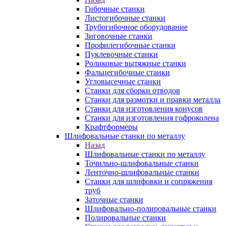
Гибочные станки
Листогибочные станки
Трубогибочное оборудование
Зиговочные станки
Профилегибочные станки
Пуклевочные станки
Роликовые вытяжные станки
Фальцегибочные станки
Угловысечные станки
Станки для сборки отводов
Станки для размотки и правки металла
Станки для изготовления конусов
Станки для изготовления гофроколена
Крафтформеры
Шлифовальные станки по металлу
Назад
Шлифовальные станки по металлу
Точильно-шлифовальные станки
Ленточно-шлифовальные станки
Станки для шлифовки и сопряжения
труб
Заточные станки
Шлифовально-полировальные станки
Полировальные станки