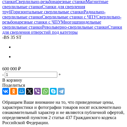
станки
Сверлильно-резьбонарезные станки
Магнитные
сверлильные станки
Станки для сверления
труб
Горизонтальные сверлильные станки
Радиально-
сверлильные станки
Сверлильные станки с ЧПУ
Сверлильно-
резьбонарезные станки с ЧПУ
Многошпиндельные
сверлильные станки
Револьверно-сверлильные станки
Станки
для сверления отверстий под катетеры
-
BS 35 ST
600 000
₽
-
+
В корзину
Поделиться
Обращаем Ваше внимание на то, что приведенные цены,
характеристики и фотографии товаров носят исключительно
ознакомительный характер и не являются публичной офертой,
определяемой пунктом 2 статьи 437 Гражданского кодекса
Российской Федерации.