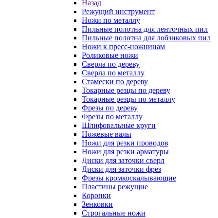
Назад
Режущий инструмент
Ножи по металлу
Пильные полотна для ленточных пил
Пильные полотна для лобзиковых пил
Ножи к пресс-ножницам
Роликовые ножи
Сверла по дереву
Сверла по металлу
Стамески по дереву
Токарные резцы по дереву
Токарные резцы по металлу
Фрезы по дереву
Фрезы по металлу
Шлифовальные круги
Ножевые валы
Ножи для резки проводов
Ножи для резки арматуры
Диски для заточки сверл
Диски для заточки фрез
Фрезы кромкоскалывающие
Пластины режущие
Коронки
Зенковки
Строгальные ножи