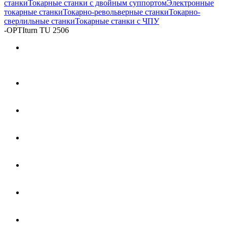
станки
Токарные станки с двойным суппортом
Электронные
токарные станки
Токарно-револьверные станки
Токарно-
сверлильные станки
Токарные станки с ЧПУ
-
OPTIturn TU 2506