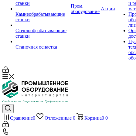
станки
и р
Пром.
Акции
мат
оборудование
Камнеобрабатывающие
Пр
станки
обо
лиз
Стеклообрабатывающие
Орг
станки
дос
Пус
Станочная оснастка
тех
обс
обо
Сравнение
0
Отложенные
0
Корзина
0
0