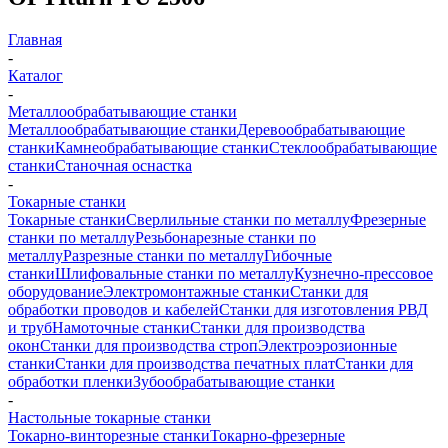
Главная
-
Каталог
-
Металлообрабатывающие станки
Металлообрабатывающие станки
Деревообрабатывающие
станки
Камнеобрабатывающие станки
Стеклообрабатывающие
станки
Станочная оснастка
-
Токарные станки
Токарные станки
Сверлильные станки по металлу
Фрезерные
станки по металлу
Резьбонарезные станки по
металлу
Разрезные станки по металлу
Гибочные
станки
Шлифовальные станки по металлу
Кузнечно-прессовое
оборудование
Электромонтажные станки
Станки для
обработки проводов и кабелей
Станки для изготовления РВД
и труб
Намоточные станки
Станки для производства
окон
Станки для производства строп
Электроэрозионные
станки
Станки для производства печатных плат
Станки для
обработки пленки
Зубообрабатывающие станки
-
Настольные токарные станки
Токарно-винторезные станки
Токарно-фрезерные