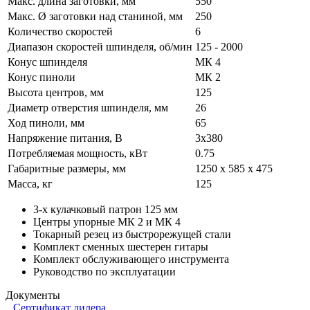
Макс. длина заготовки, мм
550
Макс. Ø заготовки над станиной, мм
250
Количество скоростей
6
Диапазон скоростей шпинделя, об/мин
125 - 2000
Конус шпинделя
МК 4
Конус пиноли
МК 2
Высота центров, мм
125
Диаметр отверстия шпинделя, мм
26
Ход пиноли, мм
65
Напряжение питания, В
3x380
Потребляемая мощность, кВт
0.75
Габаритные размеры, мм
1250 х 585 х 475
Масса, кг
125
3-х кулачковый патрон 125 мм
Центры упорные МК 2 и МК 4
Токарный резец из быстрорежущей стали
Комплект сменных шестерен гитары
Комплект обслуживающего инструмента
Руководство по эксплуатации
Документы
Сертификат дилера