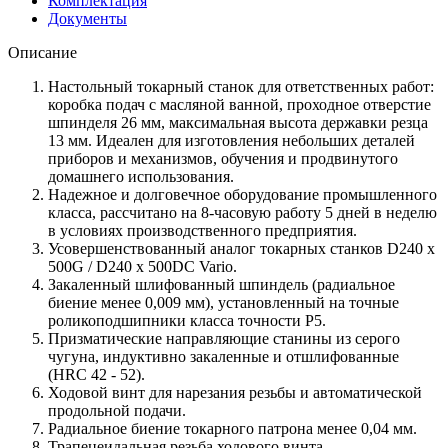
Комплектация
Документы
Описание
Настольный токарный станок для ответственных работ:
коробка подач с масляной ванной, проходное отверстие
шпинделя 26 мм, максимальная высота державки резца
13 мм. Идеален для изготовления небольших деталей
приборов и механизмов, обучения и продвинутого
домашнего использования.
Надежное и долговечное оборудование промышленного
класса, рассчитано на 8-часовую работу 5 дней в неделю
в условиях производственного предприятия.
Усовершенствованный аналог токарных станков D240 x
500G / D240 x 500DC Vario.
Закаленный шлифованный шпиндель (радиальное
биение менее 0,009 мм), установленный на точные
роликоподшипники класса точности Р5.
Призматические направляющие станины из серого
чугуна, индуктивно закаленные и отшлифованные
(HRC 42 - 52).
Ходовой винт для нарезания резьбы и автоматической
продольной подачи.
Радиальное биение токарного патрона менее 0,04 мм.
Трапецеидальная резьба ходового винта.