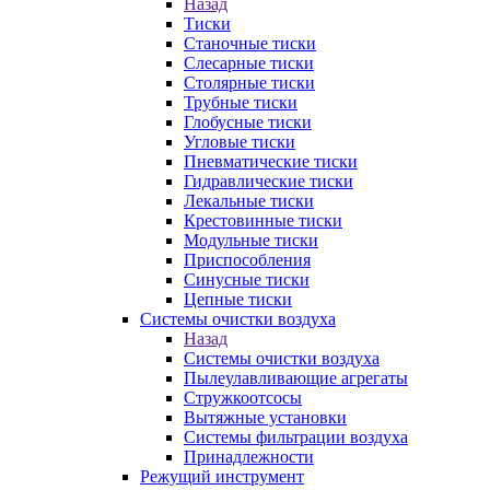
Назад
Тиски
Станочные тиски
Слесарные тиски
Столярные тиски
Трубные тиски
Глобусные тиски
Угловые тиски
Пневматические тиски
Гидравлические тиски
Лекальные тиски
Крестовинные тиски
Модульные тиски
Приспособления
Синусные тиски
Цепные тиски
Системы очистки воздуха
Назад
Системы очистки воздуха
Пылеулавливающие агрегаты
Стружкоотсосы
Вытяжные установки
Системы фильтрации воздуха
Принадлежности
Режущий инструмент