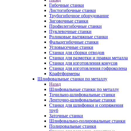
Гибочные станки
Листогибочные станки
Трубогибочное оборудование
Зиговочные станки
Профилегибочные станки
Пуклевочные станки
Роликовые вытяжные станки
Фальцегибочные станки
Угловысечные станки
Станки для сборки отводов
Станки для размотки и правки металла
Станки для изготовления конусов
Станки для изготовления гофроколена
Крафтформеры
Шлифовальные станки по металлу
Назад
Шлифовальные станки по металлу
Точильно-шлифовальные станки
Ленточно-шлифовальные станки
Станки для шлифовки и сопряжения
труб
Заточные станки
Шлифовально-полировальные станки
Полировальные станки