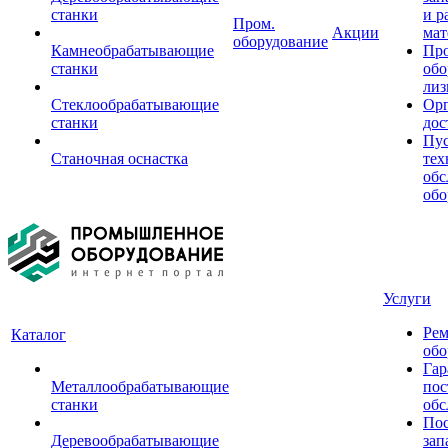
станки
и р
Пром.
Акции
мат
оборудование
Камнеобрабатывающие
Пр
станки
обо
лиз
Стеклообрабатывающие
Орг
станки
дос
Пус
Станочная оснастка
тех
обс
обо
Услуги
Рем
Каталог
обо
Гар
Металлообрабатывающие
пос
станки
обс
Пос
Деревообрабатывающие
зап