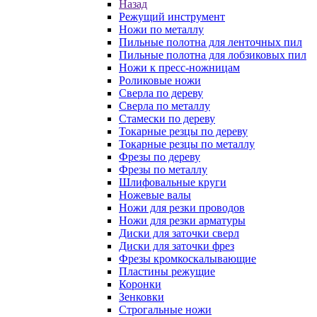
Назад
Режущий инструмент
Ножи по металлу
Пильные полотна для ленточных пил
Пильные полотна для лобзиковых пил
Ножи к пресс-ножницам
Роликовые ножи
Сверла по дереву
Сверла по металлу
Стамески по дереву
Токарные резцы по дереву
Токарные резцы по металлу
Фрезы по дереву
Фрезы по металлу
Шлифовальные круги
Ножевые валы
Ножи для резки проводов
Ножи для резки арматуры
Диски для заточки сверл
Диски для заточки фрез
Фрезы кромкоскалывающие
Пластины режущие
Коронки
Зенковки
Строгальные ножи