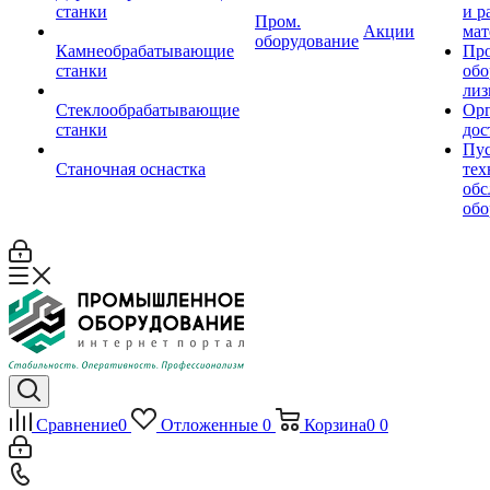
станки
и р
Пром.
Акции
мат
оборудование
Камнеобрабатывающие
Пр
станки
обо
лиз
Стеклообрабатывающие
Орг
станки
дос
Пус
Станочная оснастка
тех
обс
обо
Сравнение
0
Отложенные
0
Корзина
0
0