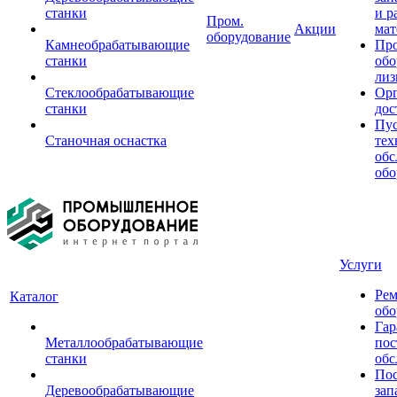
станки
и р
Пром.
Акции
мат
оборудование
Камнеобрабатывающие
Пр
станки
обо
лиз
Стеклообрабатывающие
Орг
станки
дос
Пус
Станочная оснастка
тех
обс
обо
Услуги
Рем
Каталог
обо
Гар
Металлообрабатывающие
пос
станки
обс
Пос
Деревообрабатывающие
зап