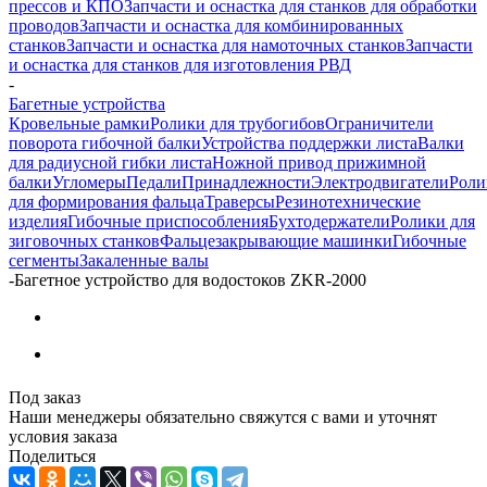
прессов и КПО
Запчасти и оснастка для станков для обработки
проводов
Запчасти и оснастка для комбинированных
станков
Запчасти и оснастка для намоточных станков
Запчасти
и оснастка для станков для изготовления РВД
-
Багетные устройства
Кровельные рамки
Ролики для трубогибов
Ограничители
поворота гибочной балки
Устройства поддержки листа
Валки
для радиусной гибки листа
Ножной привод прижимной
балки
Угломеры
Педали
Принадлежности
Электродвигатели
Роли
для формирования фальца
Траверсы
Резинотехнические
изделия
Гибочные приспособления
Бухтодержатели
Ролики для
зиговочных станков
Фальцезакрывающие машинки
Гибочные
сегменты
Закаленные валы
-
Багетное устройство для водостоков ZKR-2000
Под заказ
Наши менеджеры обязательно свяжутся с вами и уточнят
условия заказа
Поделиться