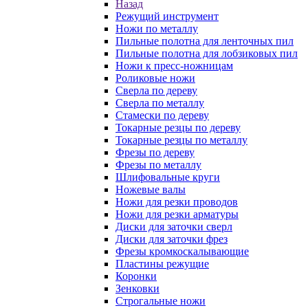
Назад
Режущий инструмент
Ножи по металлу
Пильные полотна для ленточных пил
Пильные полотна для лобзиковых пил
Ножи к пресс-ножницам
Роликовые ножи
Сверла по дереву
Сверла по металлу
Стамески по дереву
Токарные резцы по дереву
Токарные резцы по металлу
Фрезы по дереву
Фрезы по металлу
Шлифовальные круги
Ножевые валы
Ножи для резки проводов
Ножи для резки арматуры
Диски для заточки сверл
Диски для заточки фрез
Фрезы кромкоскалывающие
Пластины режущие
Коронки
Зенковки
Строгальные ножи