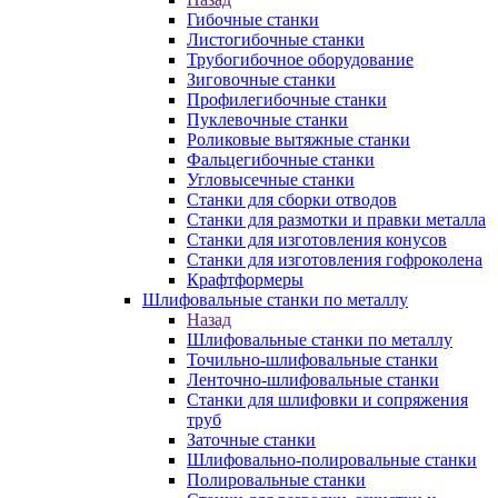
Гибочные станки
Листогибочные станки
Трубогибочное оборудование
Зиговочные станки
Профилегибочные станки
Пуклевочные станки
Роликовые вытяжные станки
Фальцегибочные станки
Угловысечные станки
Станки для сборки отводов
Станки для размотки и правки металла
Станки для изготовления конусов
Станки для изготовления гофроколена
Крафтформеры
Шлифовальные станки по металлу
Назад
Шлифовальные станки по металлу
Точильно-шлифовальные станки
Ленточно-шлифовальные станки
Станки для шлифовки и сопряжения
труб
Заточные станки
Шлифовально-полировальные станки
Полировальные станки