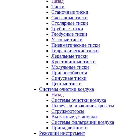
Назад
Тиски
Станочные тиски
Слесарные тиски
Столярные тиски
Трубные тиски
Глобусные тиски
Угловые тиски
Пневматические тиски
Гидравлические тиски
Лекальные тиски
Крестовинные тиски
Модульные тиски
Приспособления
Синусные тиски
Цепные тиски
Системы очистки воздуха
Назад
Системы очистки воздуха
Пылеулавливающие агрегаты
Стружкоотсосы
Вытяжные установки
Системы фильтрации воздуха
Принадлежности
Режущий инструмент