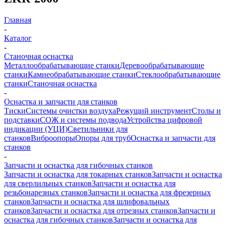
Главная
-
Каталог
-
Станочная оснастка
Металлообрабатывающие станки
Деревообрабатывающие
станки
Камнеобрабатывающие станки
Стеклообрабатывающие
станки
Станочная оснастка
-
Оснастка и запчасти для станков
Тиски
Системы очистки воздуха
Режущий инструмент
Столы и
подставки
СОЖ и системы подвода
Устройства цифровой
индикации (УЦИ)
Светильники для
станков
Виброопоры
Опоры для труб
Оснастка и запчасти для
станков
-
Запчасти и оснастка для гибочных станков
Запчасти и оснастка для токарных станков
Запчасти и оснастка
для сверлильных станков
Запчасти и оснастка для
резьбонарезных станков
Запчасти и оснастка для фрезерных
станков
Запчасти и оснастка для шлифовальных
станков
Запчасти и оснастка для отрезных станков
Запчасти и
оснастка для гибочных станков
Запчасти и оснастка для