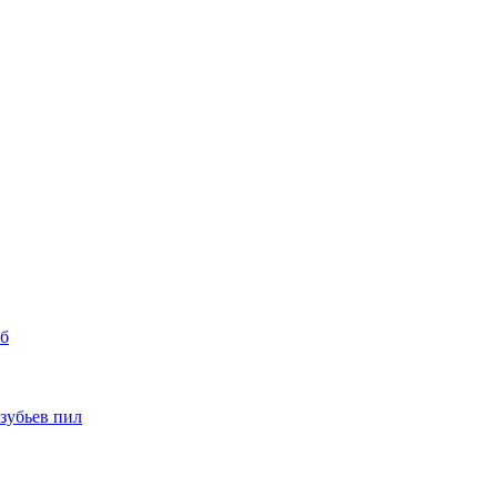
уб
 зубьев пил