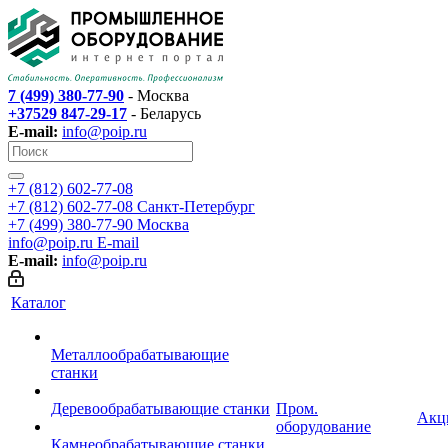
7 (499) 380-77-90
- Москва
+37529 847-29-17
- Беларусь
E-mail:
info@poip.ru
+7 (812) 602-77-08
+7 (812) 602-77-08
Санкт-Петербург
+7 (499) 380-77-90
Москва
info@poip.ru
E-mail
E-mail:
info@poip.ru
Каталог
Металлообрабатывающие
станки
Деревообрабатывающие станки
Пром.
Акц
оборудование
Камнеобрабатывающие станки