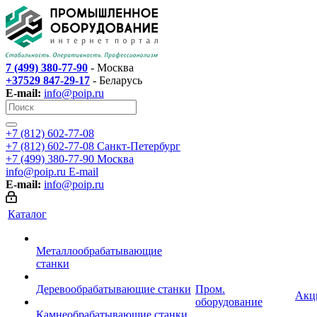
7 (499) 380-77-90
- Москва
+37529 847-29-17
- Беларусь
E-mail:
info@poip.ru
+7 (812) 602-77-08
+7 (812) 602-77-08
Санкт-Петербург
+7 (499) 380-77-90
Москва
info@poip.ru
E-mail
E-mail:
info@poip.ru
Каталог
Металлообрабатывающие
станки
Деревообрабатывающие станки
Пром.
Акц
оборудование
Камнеобрабатывающие станки