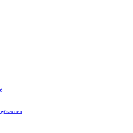
уб
 зубьев пил