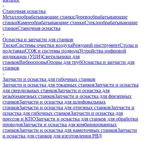
-
Станочная оснастка
Металлообрабатывающие станки
Деревообрабатывающие
станки
Камнеобрабатывающие станки
Стеклообрабатывающие
станки
Станочная оснастка
-
Оснастка и запчасти для станков
Тиски
Системы очистки воздуха
Режущий инструмент
Столы и
подставки
СОЖ и системы подвода
Устройства цифровой
индикации (УЦИ)
Светильники для
станков
Виброопоры
Опоры для труб
Оснастка и запчасти для
станков
-
Запчасти и оснастка для гибочных станков
Запчасти и оснастка для токарных станков
Запчасти и оснастка
для сверлильных станков
Запчасти и оснастка для
резьбонарезных станков
Запчасти и оснастка для фрезерных
станков
Запчасти и оснастка для шлифовальных
станков
Запчасти и оснастка для отрезных станков
Запчасти и
оснастка для гибочных станков
Запчасти и оснастка для
прессов и КПО
Запчасти и оснастка для станков для обработки
проводов
Запчасти и оснастка для комбинированных
станков
Запчасти и оснастка для намоточных станков
Запчасти
и оснастка для станков для изготовления РВД