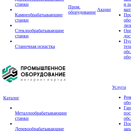
станки
и р
Пром.
Акции
мат
оборудование
Камнеобрабатывающие
Пр
станки
обо
лиз
Стеклообрабатывающие
Орг
станки
дос
Пус
Станочная оснастка
тех
обс
обо
Услуги
Рем
Каталог
обо
Гар
Металлообрабатывающие
пос
станки
обс
Пос
Деревообрабатывающие
зап