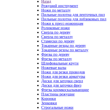
Назад
Режущий инструмент
Ножи по металлу
Пильные полотна для ленточных пил
Пильные полотна для лобзиковых пил
Ножи к пресс-ножницам
Роликовые ножи
Сверла по дереву
Сверла по металлу
Стамески по дереву
Токарные резцы по дереву
Токарные резцы по металлу
Фрезы по дереву
Фрезы по металлу
Шлифовальные круги
Ножевые валы
Ножи для резки проводов
Ножи для резки арматуры
Диски для заточки сверл
Диски для заточки фрез
Фрезы кромкоскалывающие
Пластины режущие
Коронки
Зенковки
Строгальные ножи