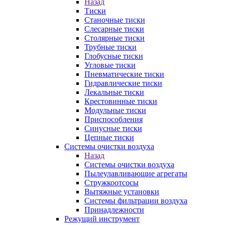
Назад
Тиски
Станочные тиски
Слесарные тиски
Столярные тиски
Трубные тиски
Глобусные тиски
Угловые тиски
Пневматические тиски
Гидравлические тиски
Лекальные тиски
Крестовинные тиски
Модульные тиски
Приспособления
Синусные тиски
Цепные тиски
Системы очистки воздуха
Назад
Системы очистки воздуха
Пылеулавливающие агрегаты
Стружкоотсосы
Вытяжные установки
Системы фильтрации воздуха
Принадлежности
Режущий инструмент