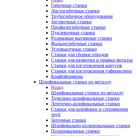
Гибочные станки
Листогибочные станки
Трубогибочное оборудование
Зиговочные станки
Профилегибочные станки
Пуклевочные станки
Роликовые вытяжные станки
Фальцегибочные станки
Угловысечные станки
Станки для сборки отводов
Станки для размотки и правки металла
Станки для изготовления конусов
Станки для изготовления гофроколена
Крафтформеры
Шлифовальные станки по металлу
Назад
Шлифовальные станки по металлу
Точильно-шлифовальные станки
Ленточно-шлифовальные станки
Станки для шлифовки и сопряжения
труб
Заточные станки
Шлифовально-полировальные станки
Полировальные станки