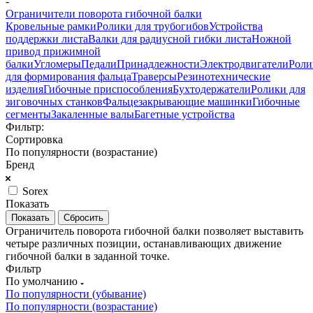
-
Ограничители поворота гибочной балки
Кровельные рамки
Ролики для трубогибов
Устройства
поддержки листа
Валки для радиусной гибки листа
Ножной
привод прижимной
балки
Угломеры
Педали
Принадлежности
Электродвигатели
Роли
для формирования фальца
Траверсы
Резинотехнические
изделия
Гибочные приспособления
Бухтодержатели
Ролики для
зиговочных станков
Фальцезакрывающие машинки
Гибочные
сегменты
Закаленные валы
Багетные устройства
Фильтр:
Сортировка
По популярности (возрастание)
Бренд
Sorex
Показать
Сбросить
Ограничитель поворота гибочной балки позволяет выставить
четыре различных позиции, останавливающих движение
гибочной балки в заданной точке.
Фильтр
По умолчанию
По популярности (убывание)
По популярности (возрастание)