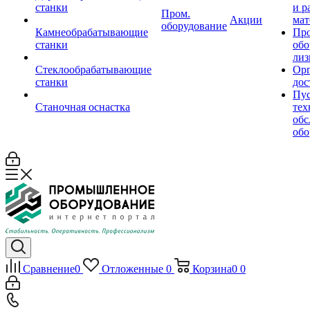
станки
и р
Пром.
Акции
мат
оборудование
Камнеобрабатывающие
Пр
станки
обо
лиз
Стеклообрабатывающие
Орг
станки
дос
Пус
Станочная оснастка
тех
обс
обо
Сравнение
0
Отложенные
0
Корзина
0
0