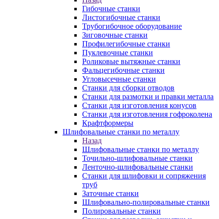
Гибочные станки
Листогибочные станки
Трубогибочное оборудование
Зиговочные станки
Профилегибочные станки
Пуклевочные станки
Роликовые вытяжные станки
Фальцегибочные станки
Угловысечные станки
Станки для сборки отводов
Станки для размотки и правки металла
Станки для изготовления конусов
Станки для изготовления гофроколена
Крафтформеры
Шлифовальные станки по металлу
Назад
Шлифовальные станки по металлу
Точильно-шлифовальные станки
Ленточно-шлифовальные станки
Станки для шлифовки и сопряжения
труб
Заточные станки
Шлифовально-полировальные станки
Полировальные станки