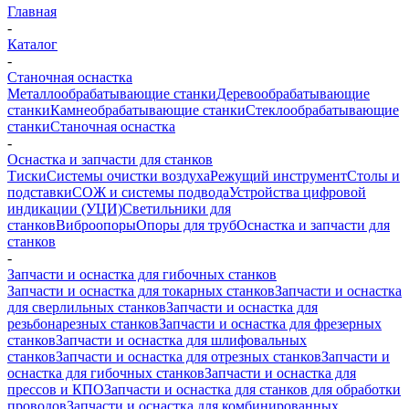
Главная
-
Каталог
-
Станочная оснастка
Металлообрабатывающие станки
Деревообрабатывающие
станки
Камнеобрабатывающие станки
Стеклообрабатывающие
станки
Станочная оснастка
-
Оснастка и запчасти для станков
Тиски
Системы очистки воздуха
Режущий инструмент
Столы и
подставки
СОЖ и системы подвода
Устройства цифровой
индикации (УЦИ)
Светильники для
станков
Виброопоры
Опоры для труб
Оснастка и запчасти для
станков
-
Запчасти и оснастка для гибочных станков
Запчасти и оснастка для токарных станков
Запчасти и оснастка
для сверлильных станков
Запчасти и оснастка для
резьбонарезных станков
Запчасти и оснастка для фрезерных
станков
Запчасти и оснастка для шлифовальных
станков
Запчасти и оснастка для отрезных станков
Запчасти и
оснастка для гибочных станков
Запчасти и оснастка для
прессов и КПО
Запчасти и оснастка для станков для обработки
проводов
Запчасти и оснастка для комбинированных