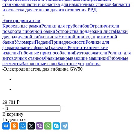
станков
Запчасти и оснастка для намоточных станков
Запчасти
и оснастка для станков для изготовления РВД
-
Электродвигатели
Кровельные рамки
Ролики для трубогибов
Ограничители
поворота гибочной балки
Устройства поддержки листа
Валки
для радиусной гибки листа
Ножной привод прижимной
балки
Угломеры
Педали
Принадлежности
Ролики для
формирования фальца
Траверсы
Резинотехнические
изделия
Гибочные приспособления
Бухтодержатели
Ролики для
зиговочных станков
Фальцезакрывающие машинки
Гибочные
сегменты
Закаленные валы
Багетные устройства
-
Электродвигатель для гибщика GW50
29 781
₽
-
+
В корзину
Поделиться