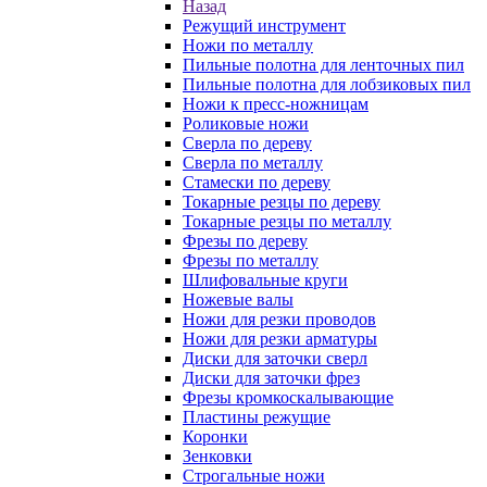
Назад
Режущий инструмент
Ножи по металлу
Пильные полотна для ленточных пил
Пильные полотна для лобзиковых пил
Ножи к пресс-ножницам
Роликовые ножи
Сверла по дереву
Сверла по металлу
Стамески по дереву
Токарные резцы по дереву
Токарные резцы по металлу
Фрезы по дереву
Фрезы по металлу
Шлифовальные круги
Ножевые валы
Ножи для резки проводов
Ножи для резки арматуры
Диски для заточки сверл
Диски для заточки фрез
Фрезы кромкоскалывающие
Пластины режущие
Коронки
Зенковки
Строгальные ножи