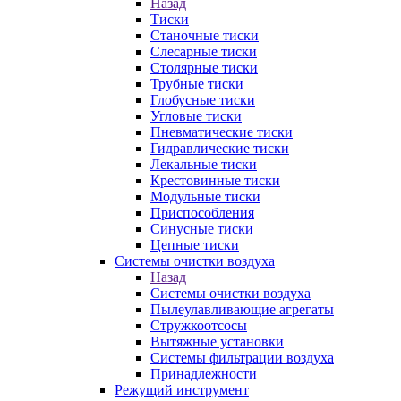
Назад
Тиски
Станочные тиски
Слесарные тиски
Столярные тиски
Трубные тиски
Глобусные тиски
Угловые тиски
Пневматические тиски
Гидравлические тиски
Лекальные тиски
Крестовинные тиски
Модульные тиски
Приспособления
Синусные тиски
Цепные тиски
Системы очистки воздуха
Назад
Системы очистки воздуха
Пылеулавливающие агрегаты
Стружкоотсосы
Вытяжные установки
Системы фильтрации воздуха
Принадлежности
Режущий инструмент