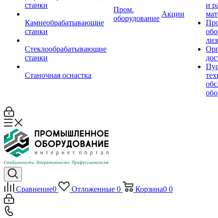
станки
и р
Пром.
Акции
мат
оборудование
Камнеобрабатывающие
Пр
станки
обо
лиз
Стеклообрабатывающие
Орг
станки
дос
Пус
Станочная оснастка
тех
обс
обо
Сравнение
0
Отложенные
0
Корзина
0
0