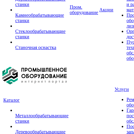
станки
и р
Пром.
Акции
мат
оборудование
Камнеобрабатывающие
Пр
станки
обо
лиз
Стеклообрабатывающие
Орг
станки
дос
Пус
Станочная оснастка
тех
обс
обо
Услуги
Рем
Каталог
обо
Гар
Металлообрабатывающие
пос
станки
обс
Пос
Деревообрабатывающие
зап