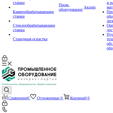
станки
и р
Пром.
Акции
мат
оборудование
Камнеобрабатывающие
Пр
станки
обо
лиз
Стеклообрабатывающие
Орг
станки
дос
Пус
Станочная оснастка
тех
обс
обо
Сравнение
0
Отложенные
0
Корзина
0
0