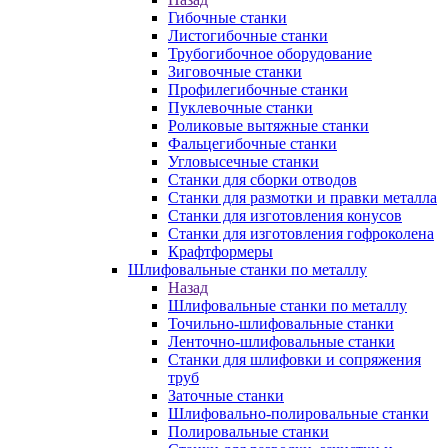
Гибочные станки
Листогибочные станки
Трубогибочное оборудование
Зиговочные станки
Профилегибочные станки
Пуклевочные станки
Роликовые вытяжные станки
Фальцегибочные станки
Угловысечные станки
Станки для сборки отводов
Станки для размотки и правки металла
Станки для изготовления конусов
Станки для изготовления гофроколена
Крафтформеры
Шлифовальные станки по металлу
Назад
Шлифовальные станки по металлу
Точильно-шлифовальные станки
Ленточно-шлифовальные станки
Станки для шлифовки и сопряжения
труб
Заточные станки
Шлифовально-полировальные станки
Полировальные станки