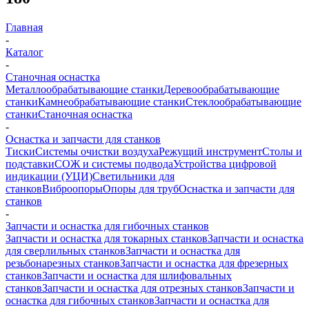
Главная
-
Каталог
-
Станочная оснастка
Металлообрабатывающие станки
Деревообрабатывающие
станки
Камнеобрабатывающие станки
Стеклообрабатывающие
станки
Станочная оснастка
-
Оснастка и запчасти для станков
Тиски
Системы очистки воздуха
Режущий инструмент
Столы и
подставки
СОЖ и системы подвода
Устройства цифровой
индикации (УЦИ)
Светильники для
станков
Виброопоры
Опоры для труб
Оснастка и запчасти для
станков
-
Запчасти и оснастка для гибочных станков
Запчасти и оснастка для токарных станков
Запчасти и оснастка
для сверлильных станков
Запчасти и оснастка для
резьбонарезных станков
Запчасти и оснастка для фрезерных
станков
Запчасти и оснастка для шлифовальных
станков
Запчасти и оснастка для отрезных станков
Запчасти и
оснастка для гибочных станков
Запчасти и оснастка для