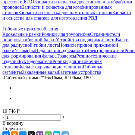
прессов и КПО
Запчасти и оснастка для станков для обработки
проводов
Запчасти и оснастка для комбинированных
станков
Запчасти и оснастка для намоточных станков
Запчасти
и оснастка для станков для изготовления РВД
-
Гибочные приспособления
Кровельные рамки
Ролики для трубогибов
Ограничители
поворота гибочной балки
Устройства поддержки листа
Валки
для радиусной гибки листа
Ножной привод прижимной
балки
Угломеры
Педали
Принадлежности
Электродвигатели
Роли
для формирования фальца
Траверсы
Резинотехнические
изделия
Бухтодержатели
Ролики для зиговочных
станков
Фальцезакрывающие машинки
Гибочные
сегменты
Закаленные валы
Багетные устройства
-
Гибочный штамп □16х16мм, R100мм, 180°
19 746
₽
-
+
В корзину
Поделиться