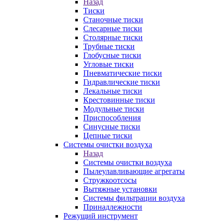
Назад
Тиски
Станочные тиски
Слесарные тиски
Столярные тиски
Трубные тиски
Глобусные тиски
Угловые тиски
Пневматические тиски
Гидравлические тиски
Лекальные тиски
Крестовинные тиски
Модульные тиски
Приспособления
Синусные тиски
Цепные тиски
Системы очистки воздуха
Назад
Системы очистки воздуха
Пылеулавливающие агрегаты
Стружкоотсосы
Вытяжные установки
Системы фильтрации воздуха
Принадлежности
Режущий инструмент