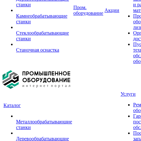
станки
и р
Пром.
Акции
мат
оборудование
Камнеобрабатывающие
Пр
станки
обо
лиз
Стеклообрабатывающие
Орг
станки
дос
Пус
Станочная оснастка
тех
обс
обо
Услуги
Рем
Каталог
обо
Гар
Металлообрабатывающие
пос
станки
обс
Пос
Деревообрабатывающие
зап