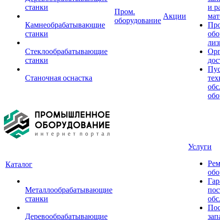
станки
и р
Пром.
Акции
мат
оборудование
Камнеобрабатывающие
Пр
станки
обо
лиз
Стеклообрабатывающие
Орг
станки
дос
Пус
Станочная оснастка
тех
обс
обо
Услуги
Рем
Каталог
обо
Гар
Металлообрабатывающие
пос
станки
обс
Пос
Деревообрабатывающие
зап