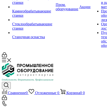
станки
и р
Пром.
Акции
мат
оборудование
Камнеобрабатывающие
Пр
станки
обо
лиз
Стеклообрабатывающие
Орг
станки
дос
Пус
Станочная оснастка
тех
обс
обо
Сравнение
0
Отложенные
0
Корзина
0
0