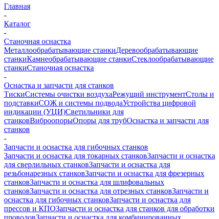
Главная
-
Каталог
-
Станочная оснастка
Металлообрабатывающие станки
Деревообрабатывающие
станки
Камнеобрабатывающие станки
Стеклообрабатывающие
станки
Станочная оснастка
-
Оснастка и запчасти для станков
Тиски
Системы очистки воздуха
Режущий инструмент
Столы и
подставки
СОЖ и системы подвода
Устройства цифровой
индикации (УЦИ)
Светильники для
станков
Виброопоры
Опоры для труб
Оснастка и запчасти для
станков
-
Запчасти и оснастка для гибочных станков
Запчасти и оснастка для токарных станков
Запчасти и оснастка
для сверлильных станков
Запчасти и оснастка для
резьбонарезных станков
Запчасти и оснастка для фрезерных
станков
Запчасти и оснастка для шлифовальных
станков
Запчасти и оснастка для отрезных станков
Запчасти и
оснастка для гибочных станков
Запчасти и оснастка для
прессов и КПО
Запчасти и оснастка для станков для обработки
проводов
Запчасти и оснастка для комбинированных