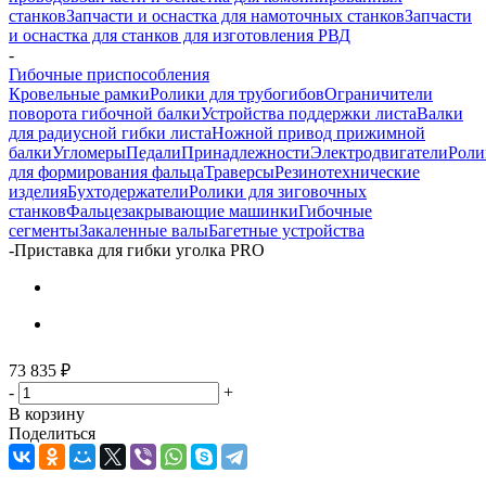
станков
Запчасти и оснастка для намоточных станков
Запчасти
и оснастка для станков для изготовления РВД
-
Гибочные приспособления
Кровельные рамки
Ролики для трубогибов
Ограничители
поворота гибочной балки
Устройства поддержки листа
Валки
для радиусной гибки листа
Ножной привод прижимной
балки
Угломеры
Педали
Принадлежности
Электродвигатели
Роли
для формирования фальца
Траверсы
Резинотехнические
изделия
Бухтодержатели
Ролики для зиговочных
станков
Фальцезакрывающие машинки
Гибочные
сегменты
Закаленные валы
Багетные устройства
-
Приставка для гибки уголка PRO
73 835
₽
-
+
В корзину
Поделиться