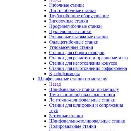
Гибочные станки
Листогибочные станки
Трубогибочное оборудование
Зиговочные станки
Профилегибочные станки
Пуклевочные станки
Роликовые вытяжные станки
Фальцегибочные станки
Угловысечные станки
Станки для сборки отводов
Станки для размотки и правки металла
Станки для изготовления конусов
Станки для изготовления гофроколена
Крафтформеры
Шлифовальные станки по металлу
Назад
Шлифовальные станки по металлу
Точильно-шлифовальные станки
Ленточно-шлифовальные станки
Станки для шлифовки и сопряжения
труб
Заточные станки
Шлифовально-полировальные станки
Полировальные станки