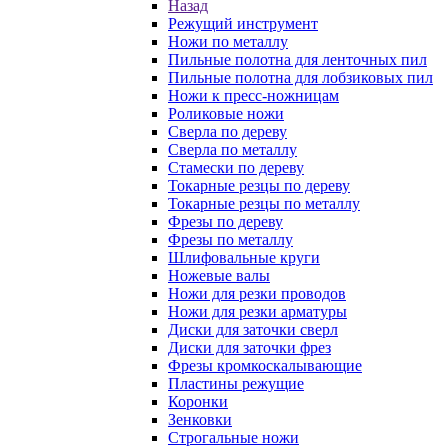
Назад
Режущий инструмент
Ножи по металлу
Пильные полотна для ленточных пил
Пильные полотна для лобзиковых пил
Ножи к пресс-ножницам
Роликовые ножи
Сверла по дереву
Сверла по металлу
Стамески по дереву
Токарные резцы по дереву
Токарные резцы по металлу
Фрезы по дереву
Фрезы по металлу
Шлифовальные круги
Ножевые валы
Ножи для резки проводов
Ножи для резки арматуры
Диски для заточки сверл
Диски для заточки фрез
Фрезы кромкоскалывающие
Пластины режущие
Коронки
Зенковки
Строгальные ножи