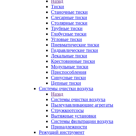
Назад
Тиски
Станочные тиски
Слесарные тиски
Столярные тиски
Трубные тиски
Глобусные тиски
Угловые тиски
Пневматические тиски
Гидравлические тиски
Лекальные тиски
Крестовинные тиски
Модульные тиски
Приспособления
Синусные тиски
Цепные тиски
Системы очистки воздуха
Назад
Системы очистки воздуха
Пылеулавливающие агрегаты
Стружкоотсосы
Вытяжные установки
Системы фильтрации воздуха
Принадлежности
Режущий инструмент