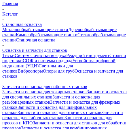
Главная
-
Каталог
-
Станочная оснастка
Металлообрабатывающие станки
Деревообрабатывающие
станки
Камнеобрабатывающие станки
Стеклообрабатывающие
станки
Станочная оснастка
-
Оснастка и запчасти для станков
Тиски
Системы очистки воздуха
Режущий инструмент
Столы и
подставки
СОЖ и системы подвода
Устройства цифровой
индикации (УЦИ)
Светильники для
станков
Виброопоры
Опоры для труб
Оснастка и запчасти для
станков
-
Запчасти и оснастка для гибочных станков
Запчасти и оснастка для токарных станков
Запчасти и оснастка
для сверлильных станков
Запчасти и оснастка для
резьбонарезных станков
Запчасти и оснастка для фрезерных
станков
Запчасти и оснастка для шлифовальных
станков
Запчасти и оснастка для отрезных станков
Запчасти и
оснастка для гибочных станков
Запчасти и оснастка для
прессов и КПО
Запчасти и оснастка для станков для обработки
проводов
Запчасти и оснастка для комбинированных