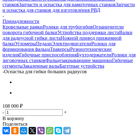
станков
Запчасти и оснастка для намоточных станков
Запчасти
и оснастка для станков для изготовления РВД
-
Принадлежности
Кровельные рамки
Ролики для трубогибов
Ограничители
поворота гибочной балки
Устройства поддержки листа
Валки
для радиусной гибки листа
Ножной привод прижимной
балки
Угломеры
Педали
Электродвигатели
Ролики для
формирования фальца
Траверсы
Резинотехнические
изделия
Гибочные приспособления
Бухтодержатели
Ролики для
зиговочных станков
Фальцезакрывающие машинки
Гибочные
сегменты
Закаленные валы
Багетные устройства
-
Оснастка для гибки больших радиусов
108 000
₽
-
+
В корзину
Поделиться