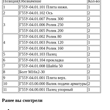
Позиция
Обозначение
Кол-во
1
Г55У-04.01.101 Плита нижн.
1
2
Г55У-04.01.102 Ось
2
Г55У-04.01.007 Ролик 300
2
3
Г55У-04.01.006 Ролик 250
2
Г55У-04.01.005 Ролик 200
2
Г55У-04.01.002 Ролик 80
1
4
Г55У-04.01.003 Ролик 120
1
Г55У-04.01.004 Ролик 160
1
5
Г55У-04.01.103 Палец
2
6
Г55У-04.01.104 прокладка
1
7
Г55У-04.01.008 Шайба 50
2
8
Болт М16x2-30
2
9
Г55У-04.01.001 Плита верх.
1
10
Г55У-03.00.000 Валик подачи арматуры
2
11
Г55У-04.00.001 Палец упорный
1
Ранее вы смотрели