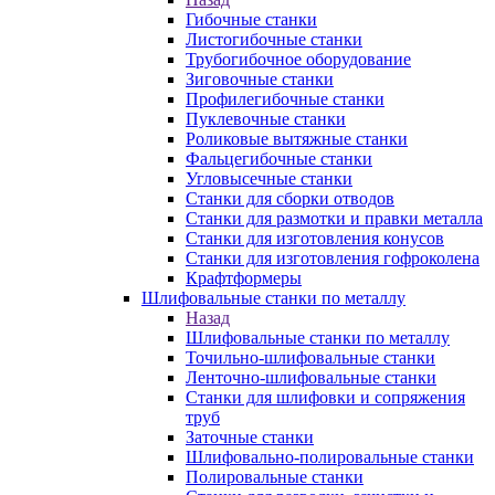
Гибочные станки
Листогибочные станки
Трубогибочное оборудование
Зиговочные станки
Профилегибочные станки
Пуклевочные станки
Роликовые вытяжные станки
Фальцегибочные станки
Угловысечные станки
Станки для сборки отводов
Станки для размотки и правки металла
Станки для изготовления конусов
Станки для изготовления гофроколена
Крафтформеры
Шлифовальные станки по металлу
Назад
Шлифовальные станки по металлу
Точильно-шлифовальные станки
Ленточно-шлифовальные станки
Станки для шлифовки и сопряжения
труб
Заточные станки
Шлифовально-полировальные станки
Полировальные станки