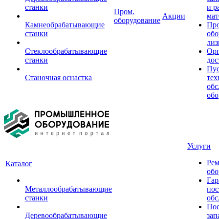
станки
и р
Пром.
Акции
мат
оборудование
Камнеобрабатывающие
Пр
станки
обо
лиз
Стеклообрабатывающие
Орг
станки
дос
Пус
Станочная оснастка
тех
обс
обо
Услуги
Рем
Каталог
обо
Гар
Металлообрабатывающие
пос
станки
обс
Пос
Деревообрабатывающие
зап