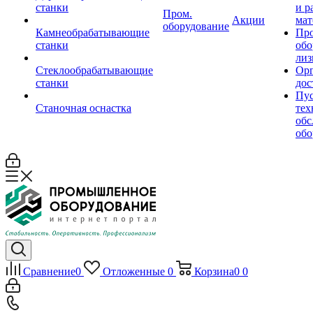
станки
и р
Пром.
Акции
мат
оборудование
Камнеобрабатывающие
Пр
станки
обо
лиз
Стеклообрабатывающие
Орг
станки
дос
Пус
Станочная оснастка
тех
обс
обо
Сравнение
0
Отложенные
0
Корзина
0
0