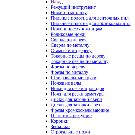
Назад
Режущий инструмент
Ножи по металлу
Пильные полотна для ленточных пил
Пильные полотна для лобзиковых пил
Ножи к пресс-ножницам
Роликовые ножи
Сверла по дереву
Сверла по металлу
Стамески по дереву
Токарные резцы по дереву
Токарные резцы по металлу
Фрезы по дереву
Фрезы по металлу
Шлифовальные круги
Ножевые валы
Ножи для резки проводов
Ножи для резки арматуры
Диски для заточки сверл
Диски для заточки фрез
Фрезы кромкоскалывающие
Пластины режущие
Коронки
Зенковки
Строгальные ножи