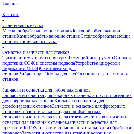
Главная
-
Каталог
-
Станочная оснастка
Металлообрабатывающие станки
Деревообрабатывающие
станки
Камнеобрабатывающие станки
Стеклообрабатывающие
станки
Станочная оснастка
-
Оснастка и запчасти для станков
Тиски
Системы очистки воздуха
Режущий инструмент
Столы и
подставки
СОЖ и системы подвода
Устройства цифровой
индикации (УЦИ)
Светильники для
станков
Виброопоры
Опоры для труб
Оснастка и запчасти для
станков
-
Запчасти и оснастка для гибочных станков
Запчасти и оснастка для токарных станков
Запчасти и оснастка
для сверлильных станков
Запчасти и оснастка для
резьбонарезных станков
Запчасти и оснастка для фрезерных
станков
Запчасти и оснастка для шлифовальных
станков
Запчасти и оснастка для отрезных станков
Запчасти и
оснастка для гибочных станков
Запчасти и оснастка для
прессов и КПО
Запчасти и оснастка для станков для обработки
проводов
Запчасти и оснастка для комбинированных