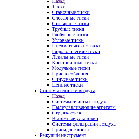
Назад
Тиски
Станочные тиски
Слесарные тиски
Столярные тиски
Трубные тиски
Глобусные тиски
Угловые тиски
Пневматические тиски
Гидравлические тиски
Лекальные тиски
Крестовинные тиски
Модульные тиски
Приспособления
Синусные тиски
Цепные тиски
Системы очистки воздуха
Назад
Системы очистки воздуха
Пылеулавливающие агрегаты
Стружкоотсосы
Вытяжные установки
Системы фильтрации воздуха
Принадлежности
Режущий инструмент