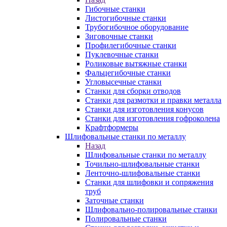
Гибочные станки
Листогибочные станки
Трубогибочное оборудование
Зиговочные станки
Профилегибочные станки
Пуклевочные станки
Роликовые вытяжные станки
Фальцегибочные станки
Угловысечные станки
Станки для сборки отводов
Станки для размотки и правки металла
Станки для изготовления конусов
Станки для изготовления гофроколена
Крафтформеры
Шлифовальные станки по металлу
Назад
Шлифовальные станки по металлу
Точильно-шлифовальные станки
Ленточно-шлифовальные станки
Станки для шлифовки и сопряжения
труб
Заточные станки
Шлифовально-полировальные станки
Полировальные станки