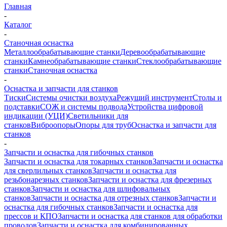
Главная
-
Каталог
-
Станочная оснастка
Металлообрабатывающие станки
Деревообрабатывающие
станки
Камнеобрабатывающие станки
Стеклообрабатывающие
станки
Станочная оснастка
-
Оснастка и запчасти для станков
Тиски
Системы очистки воздуха
Режущий инструмент
Столы и
подставки
СОЖ и системы подвода
Устройства цифровой
индикации (УЦИ)
Светильники для
станков
Виброопоры
Опоры для труб
Оснастка и запчасти для
станков
-
Запчасти и оснастка для гибочных станков
Запчасти и оснастка для токарных станков
Запчасти и оснастка
для сверлильных станков
Запчасти и оснастка для
резьбонарезных станков
Запчасти и оснастка для фрезерных
станков
Запчасти и оснастка для шлифовальных
станков
Запчасти и оснастка для отрезных станков
Запчасти и
оснастка для гибочных станков
Запчасти и оснастка для
прессов и КПО
Запчасти и оснастка для станков для обработки
проводов
Запчасти и оснастка для комбинированных