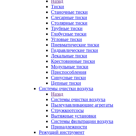
Назад
Тиски
Станочные тиски
Слесарные тиски
Столярные тиски
Трубные тиски
Глобусные тиски
Угловые тиски
Пневматические тиски
Гидравлические тиски
Лекальные тиски
Крестовинные тиски
Модульные тиски
Приспособления
Синусные тиски
Цепные тиски
Системы очистки воздуха
Назад
Системы очистки воздуха
Пылеулавливающие агрегаты
Стружкоотсосы
Вытяжные установки
Системы фильтрации воздуха
Принадлежности
Режущий инструмент