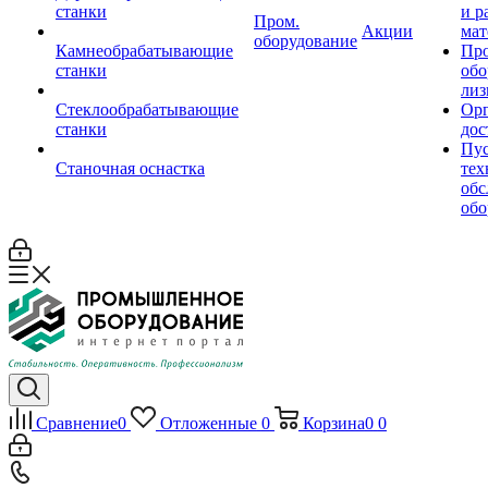
станки
и р
Пром.
Акции
мат
оборудование
Камнеобрабатывающие
Пр
станки
обо
лиз
Стеклообрабатывающие
Орг
станки
дос
Пус
Станочная оснастка
тех
обс
обо
Сравнение
0
Отложенные
0
Корзина
0
0