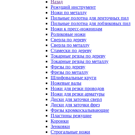
Назад
Режущий инструмент
Ножи по металлу
Пильные полотна для ленточных пил
Пильные полотна для лобзиковых пил
Ножи к пресс-ножницам
Роликовые ножи
Сверла по дереву
Сверла по металлу
Стамески по дереву
Токарные резцы по дереву
Токарные резцы по металлу
Фрезы по дереву
Фрезы по металлу
Шлифовальные круги
Ножевые валы
Ножи для резки проводов
Ножи для резки арматуры
Диски для заточки сверл
Диски для заточки фрез
Фрезы кромкоскалывающие
Пластины режущие
Коронки
Зенковки
Строгальные ножи