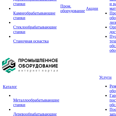
станки
и р
Пром.
Акции
мат
оборудование
Камнеобрабатывающие
Пр
станки
обо
лиз
Стеклообрабатывающие
Орг
станки
дос
Пус
Станочная оснастка
тех
обс
обо
Услуги
Рем
Каталог
обо
Гар
Металлообрабатывающие
пос
станки
обс
Пос
Деревообрабатывающие
зап