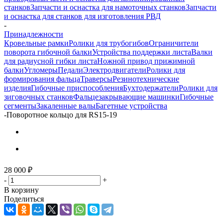
станков
Запчасти и оснастка для намоточных станков
Запчасти
и оснастка для станков для изготовления РВД
-
Принадлежности
Кровельные рамки
Ролики для трубогибов
Ограничители
поворота гибочной балки
Устройства поддержки листа
Валки
для радиусной гибки листа
Ножной привод прижимной
балки
Угломеры
Педали
Электродвигатели
Ролики для
формирования фальца
Траверсы
Резинотехнические
изделия
Гибочные приспособления
Бухтодержатели
Ролики для
зиговочных станков
Фальцезакрывающие машинки
Гибочные
сегменты
Закаленные валы
Багетные устройства
-
Поворотное кольцо для RS15-19
28 000
₽
-
+
В корзину
Поделиться