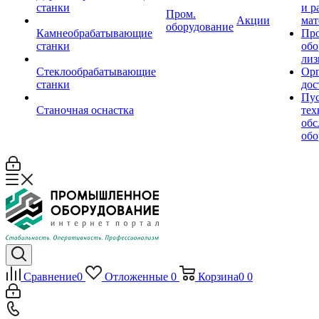
станки
и р
Пром.
Акции
мат
оборудование
Камнеобрабатывающие
Пр
станки
обо
лиз
Стеклообрабатывающие
Орг
станки
дос
Пус
Станочная оснастка
тех
обс
обо
Сравнение
0
Отложенные
0
Корзина
0
0