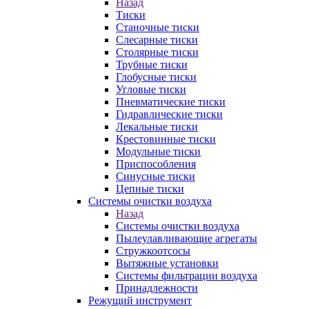
Назад
Тиски
Станочные тиски
Слесарные тиски
Столярные тиски
Трубные тиски
Глобусные тиски
Угловые тиски
Пневматические тиски
Гидравлические тиски
Лекальные тиски
Крестовинные тиски
Модульные тиски
Приспособления
Синусные тиски
Цепные тиски
Системы очистки воздуха
Назад
Системы очистки воздуха
Пылеулавливающие агрегаты
Стружкоотсосы
Вытяжные установки
Системы фильтрации воздуха
Принадлежности
Режущий инструмент