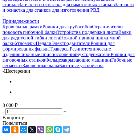
станков
Запчасти и оснастка для намоточных станков
Запчасти
и оснастка для станков для изготовления РВД
-
Принадлежности
Кровельные рамки
Ролики для трубогибов
Ограничители
поворота гибочной балки
Устройства поддержки листа
Валки
для радиусной гибки листа
Ножной привод прижимной
балки
Угломеры
Педали
Электродвигатели
Ролики для
формирования фальца
Траверсы
Резинотехнические
изделия
Гибочные приспособления
Бухтодержатели
Ролики для
зиговочных станков
Фальцезакрывающие машинки
Гибочные
сегменты
Закаленные валы
Багетные устройства
-
Шестеренки
8 000
₽
-
+
В корзину
Поделиться