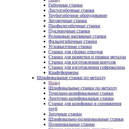
Гибочные станки
Листогибочные станки
Трубогибочное оборудование
Зиговочные станки
Профилегибочные станки
Пуклевочные станки
Роликовые вытяжные станки
Фальцегибочные станки
Угловысечные станки
Станки для сборки отводов
Станки для размотки и правки металла
Станки для изготовления конусов
Станки для изготовления гофроколена
Крафтформеры
Шлифовальные станки по металлу
Назад
Шлифовальные станки по металлу
Точильно-шлифовальные станки
Ленточно-шлифовальные станки
Станки для шлифовки и сопряжения
труб
Заточные станки
Шлифовально-полировальные станки
Полировальные станки