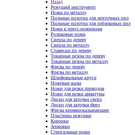
Назад
Режущий инструмент
Ножи по металлу
Пильные полотна для ленточных пил
Пильные полотна для лобзиковых пил
Ножи к пресс-ножницам
Роликовые ножи
Сверла по дереву
Сверла по металлу
Стамески по дереву
Токарные резцы по дереву
Токарные резцы по металлу
Фрезы по дереву
Фрезы по металлу
Шлифовальные круги
Ножевые валы
Ножи для резки проводов
Ножи для резки арматуры
Диски для заточки сверл
Диски для заточки фрез
Фрезы кромкоскалывающие
Пластины режущие
Коронки
Зенковки
Строгальные ножи