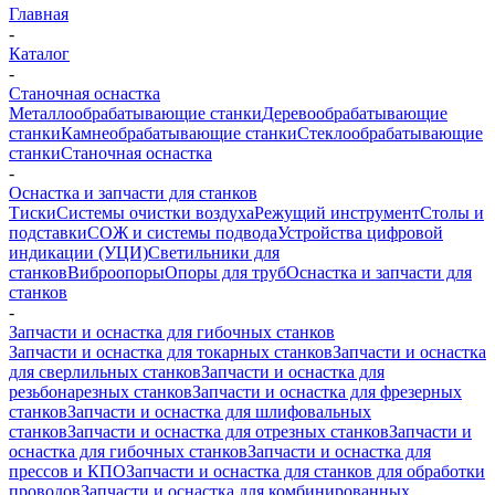
Главная
-
Каталог
-
Станочная оснастка
Металлообрабатывающие станки
Деревообрабатывающие
станки
Камнеобрабатывающие станки
Стеклообрабатывающие
станки
Станочная оснастка
-
Оснастка и запчасти для станков
Тиски
Системы очистки воздуха
Режущий инструмент
Столы и
подставки
СОЖ и системы подвода
Устройства цифровой
индикации (УЦИ)
Светильники для
станков
Виброопоры
Опоры для труб
Оснастка и запчасти для
станков
-
Запчасти и оснастка для гибочных станков
Запчасти и оснастка для токарных станков
Запчасти и оснастка
для сверлильных станков
Запчасти и оснастка для
резьбонарезных станков
Запчасти и оснастка для фрезерных
станков
Запчасти и оснастка для шлифовальных
станков
Запчасти и оснастка для отрезных станков
Запчасти и
оснастка для гибочных станков
Запчасти и оснастка для
прессов и КПО
Запчасти и оснастка для станков для обработки
проводов
Запчасти и оснастка для комбинированных