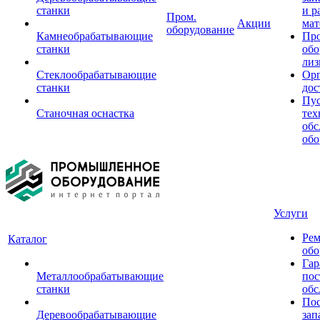
станки
и р
Пром.
Акции
мат
оборудование
Камнеобрабатывающие
Пр
станки
обо
лиз
Стеклообрабатывающие
Орг
станки
дос
Пус
Станочная оснастка
тех
обс
обо
Услуги
Рем
Каталог
обо
Гар
Металлообрабатывающие
пос
станки
обс
Пос
Деревообрабатывающие
зап