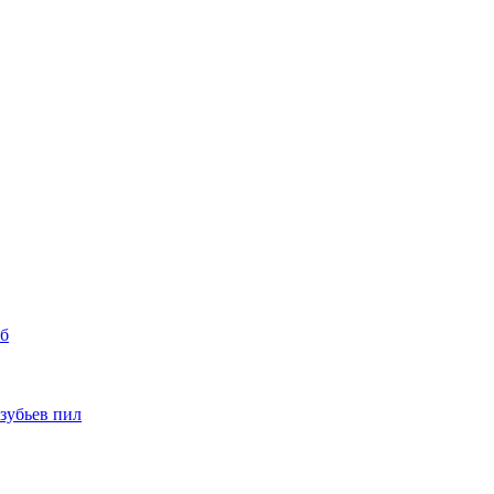
уб
 зубьев пил