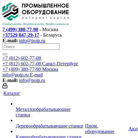
7 (499) 380-77-90
- Москва
+37529 847-29-17
- Беларусь
E-mail:
info@poip.ru
+7 (812) 602-77-08
+7 (812) 602-77-08
Санкт-Петербург
+7 (499) 380-77-90
Москва
info@poip.ru
E-mail
E-mail:
info@poip.ru
Каталог
Металлообрабатывающие
станки
Деревообрабатывающие станки
Пром.
Акц
оборудование
Камнеобрабатывающие станки