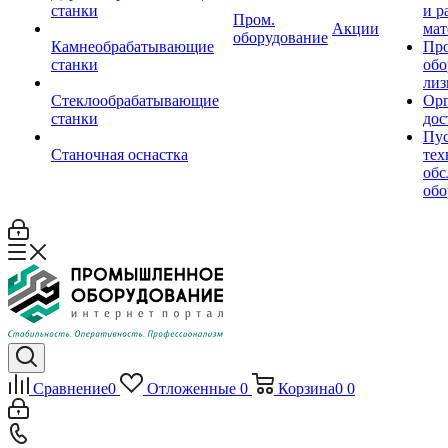
станки
и р
Пром.
Акции
мат
оборудование
Камнеобрабатывающие
Пр
станки
обо
лиз
Стеклообрабатывающие
Орг
станки
дос
Пус
Станочная оснастка
тех
обс
обо
Сравнение
0
Отложенные
0
Корзина
0
0