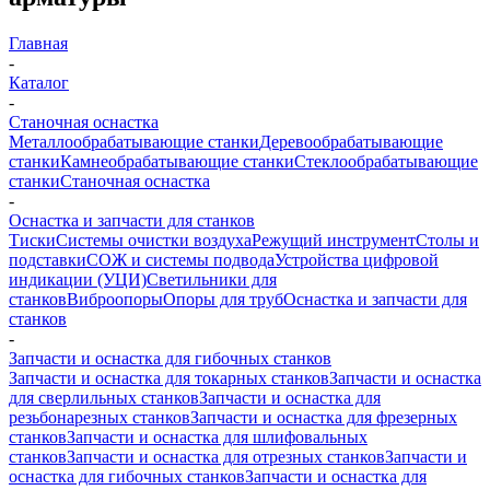
Главная
-
Каталог
-
Станочная оснастка
Металлообрабатывающие станки
Деревообрабатывающие
станки
Камнеобрабатывающие станки
Стеклообрабатывающие
станки
Станочная оснастка
-
Оснастка и запчасти для станков
Тиски
Системы очистки воздуха
Режущий инструмент
Столы и
подставки
СОЖ и системы подвода
Устройства цифровой
индикации (УЦИ)
Светильники для
станков
Виброопоры
Опоры для труб
Оснастка и запчасти для
станков
-
Запчасти и оснастка для гибочных станков
Запчасти и оснастка для токарных станков
Запчасти и оснастка
для сверлильных станков
Запчасти и оснастка для
резьбонарезных станков
Запчасти и оснастка для фрезерных
станков
Запчасти и оснастка для шлифовальных
станков
Запчасти и оснастка для отрезных станков
Запчасти и
оснастка для гибочных станков
Запчасти и оснастка для