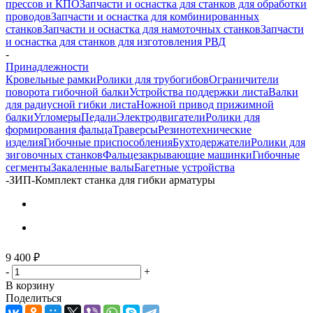
прессов и КПО
Запчасти и оснастка для станков для обработки
проводов
Запчасти и оснастка для комбинированных
станков
Запчасти и оснастка для намоточных станков
Запчасти
и оснастка для станков для изготовления РВД
-
Принадлежности
Кровельные рамки
Ролики для трубогибов
Ограничители
поворота гибочной балки
Устройства поддержки листа
Валки
для радиусной гибки листа
Ножной привод прижимной
балки
Угломеры
Педали
Электродвигатели
Ролики для
формирования фальца
Траверсы
Резинотехнические
изделия
Гибочные приспособления
Бухтодержатели
Ролики для
зиговочных станков
Фальцезакрывающие машинки
Гибочные
сегменты
Закаленные валы
Багетные устройства
-
ЗИП-Комплект станка для гибки арматуры
9 400
₽
-
+
В корзину
Поделиться