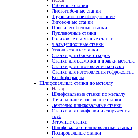
Гибочные станки
Листогибочные станки
Трубогибочное оборудование
Зиговочные станки
Профилегибочные станки
Пуклевочные станки
Роликовые вытяжные станки
Фальцегибочные станки
Угловысечные станки
Станки для сборки отводов
Станки для размотки и правки металла
Станки для изготовления конусов
Станки для изготовления гофроколена
Крафтформеры
Шлифовальные станки по металлу
Назад
Шлифовальные станки по металлу
Точильно-шлифовальные станки
Ленточно-шлифовальные станки
Станки для шлифовки и сопряжения
труб
Заточные станки
Шлифовально-полировальные станки
Полировальные станки