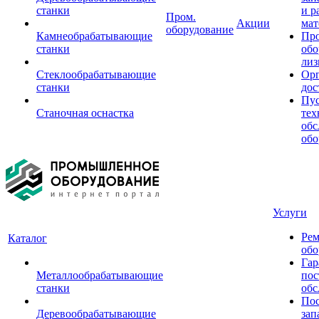
станки
и р
Пром.
Акции
мат
оборудование
Камнеобрабатывающие
Пр
станки
обо
лиз
Стеклообрабатывающие
Орг
станки
дос
Пус
Станочная оснастка
тех
обс
обо
Услуги
Рем
Каталог
обо
Гар
Металлообрабатывающие
пос
станки
обс
Пос
Деревообрабатывающие
зап