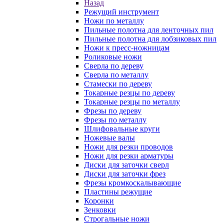
Назад
Режущий инструмент
Ножи по металлу
Пильные полотна для ленточных пил
Пильные полотна для лобзиковых пил
Ножи к пресс-ножницам
Роликовые ножи
Сверла по дереву
Сверла по металлу
Стамески по дереву
Токарные резцы по дереву
Токарные резцы по металлу
Фрезы по дереву
Фрезы по металлу
Шлифовальные круги
Ножевые валы
Ножи для резки проводов
Ножи для резки арматуры
Диски для заточки сверл
Диски для заточки фрез
Фрезы кромкоскалывающие
Пластины режущие
Коронки
Зенковки
Строгальные ножи