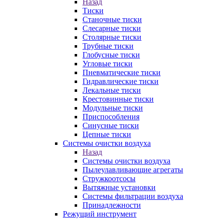
Назад
Тиски
Станочные тиски
Слесарные тиски
Столярные тиски
Трубные тиски
Глобусные тиски
Угловые тиски
Пневматические тиски
Гидравлические тиски
Лекальные тиски
Крестовинные тиски
Модульные тиски
Приспособления
Синусные тиски
Цепные тиски
Системы очистки воздуха
Назад
Системы очистки воздуха
Пылеулавливающие агрегаты
Стружкоотсосы
Вытяжные установки
Системы фильтрации воздуха
Принадлежности
Режущий инструмент