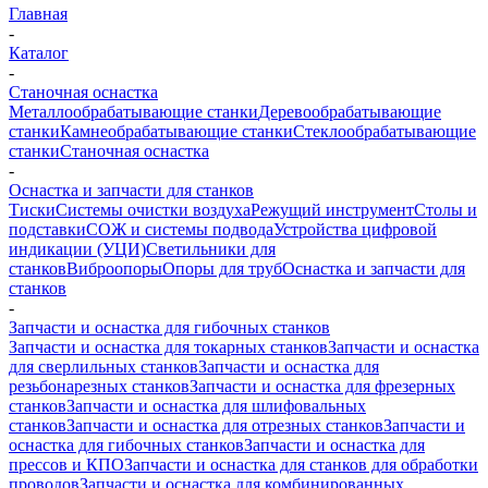
Главная
-
Каталог
-
Станочная оснастка
Металлообрабатывающие станки
Деревообрабатывающие
станки
Камнеобрабатывающие станки
Стеклообрабатывающие
станки
Станочная оснастка
-
Оснастка и запчасти для станков
Тиски
Системы очистки воздуха
Режущий инструмент
Столы и
подставки
СОЖ и системы подвода
Устройства цифровой
индикации (УЦИ)
Светильники для
станков
Виброопоры
Опоры для труб
Оснастка и запчасти для
станков
-
Запчасти и оснастка для гибочных станков
Запчасти и оснастка для токарных станков
Запчасти и оснастка
для сверлильных станков
Запчасти и оснастка для
резьбонарезных станков
Запчасти и оснастка для фрезерных
станков
Запчасти и оснастка для шлифовальных
станков
Запчасти и оснастка для отрезных станков
Запчасти и
оснастка для гибочных станков
Запчасти и оснастка для
прессов и КПО
Запчасти и оснастка для станков для обработки
проводов
Запчасти и оснастка для комбинированных