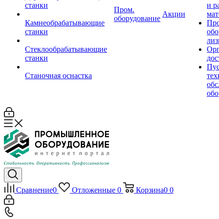
станки
и р
Пром.
Акции
мат
оборудование
Камнеобрабатывающие
Пр
станки
обо
лиз
Стеклообрабатывающие
Орг
станки
дос
Пус
Станочная оснастка
тех
обс
обо
Сравнение
0
Отложенные
0
Корзина
0
0