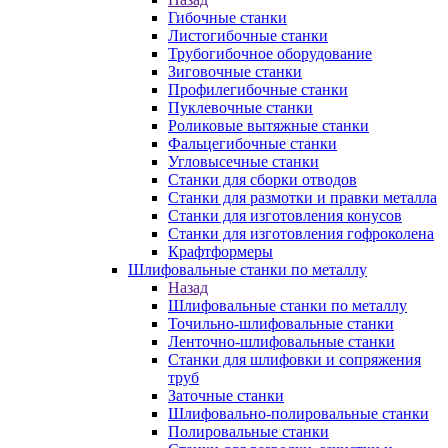
Гибочные станки
Листогибочные станки
Трубогибочное оборудование
Зиговочные станки
Профилегибочные станки
Пуклевочные станки
Роликовые вытяжные станки
Фальцегибочные станки
Угловысечные станки
Станки для сборки отводов
Станки для размотки и правки металла
Станки для изготовления конусов
Станки для изготовления гофроколена
Крафтформеры
Шлифовальные станки по металлу
Назад
Шлифовальные станки по металлу
Точильно-шлифовальные станки
Ленточно-шлифовальные станки
Станки для шлифовки и сопряжения
труб
Заточные станки
Шлифовально-полировальные станки
Полировальные станки