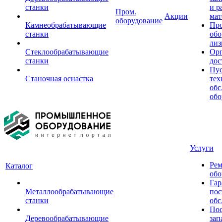
станки
и р
Пром.
Акции
мат
оборудование
Камнеобрабатывающие
Пр
станки
обо
лиз
Стеклообрабатывающие
Орг
станки
дос
Пус
Станочная оснастка
тех
обс
обо
Услуги
Рем
Каталог
обо
Гар
Металлообрабатывающие
пос
станки
обс
Пос
Деревообрабатывающие
зап