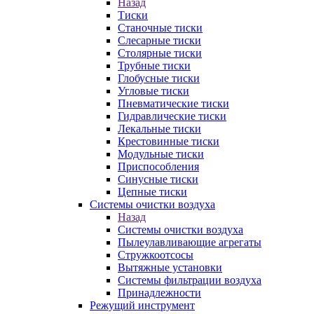
Назад
Тиски
Станочные тиски
Слесарные тиски
Столярные тиски
Трубные тиски
Глобусные тиски
Угловые тиски
Пневматические тиски
Гидравлические тиски
Лекальные тиски
Крестовинные тиски
Модульные тиски
Приспособления
Синусные тиски
Цепные тиски
Системы очистки воздуха
Назад
Системы очистки воздуха
Пылеулавливающие агрегаты
Стружкоотсосы
Вытяжные установки
Системы фильтрации воздуха
Принадлежности
Режущий инструмент