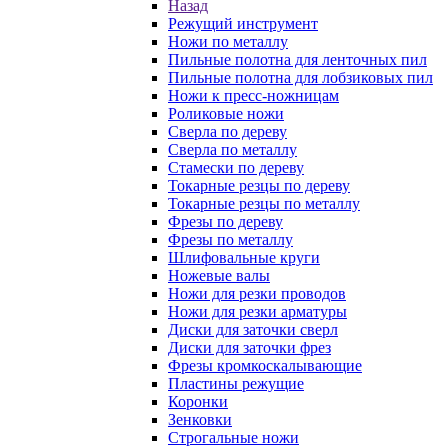
Назад
Режущий инструмент
Ножи по металлу
Пильные полотна для ленточных пил
Пильные полотна для лобзиковых пил
Ножи к пресс-ножницам
Роликовые ножи
Сверла по дереву
Сверла по металлу
Стамески по дереву
Токарные резцы по дереву
Токарные резцы по металлу
Фрезы по дереву
Фрезы по металлу
Шлифовальные круги
Ножевые валы
Ножи для резки проводов
Ножи для резки арматуры
Диски для заточки сверл
Диски для заточки фрез
Фрезы кромкоскалывающие
Пластины режущие
Коронки
Зенковки
Строгальные ножи