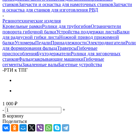
станков
Запчасти и оснастка для намоточных станков
Запчасти
и оснастка для станков для изготовления РВД
-
Резинотехнические изделия
Кровельные рамки
Ролики для трубогибов
Ограничители
поворота гибочной балки
Устройства поддержки листа
Валки
для радиусной гибки листа
Ножной привод прижимной
балки
Угломеры
Педали
Принадлежности
Электродвигатели
Роли
для формирования фальца
Траверсы
Гибочные
приспособления
Бухтодержатели
Ролики для зиговочных
станков
Фальцезакрывающие машинки
Гибочные
сегменты
Закаленные валы
Багетные устройства
-
РТИ к ТПГ
1 000
₽
-
+
В корзину
Поделиться