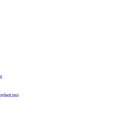
уб
 зубьев пил