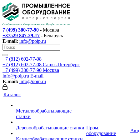
7 (499) 380-77-90
- Москва
+37529 847-29-17
- Беларусь
E-mail:
info@poip.ru
+7 (812) 602-77-08
+7 (812) 602-77-08
Санкт-Петербург
+7 (499) 380-77-90
Москва
info@poip.ru
E-mail
E-mail:
info@poip.ru
Каталог
Металлообрабатывающие
станки
Деревообрабатывающие станки
Пром.
Акц
оборудование
Камнеобрабатывающие станки