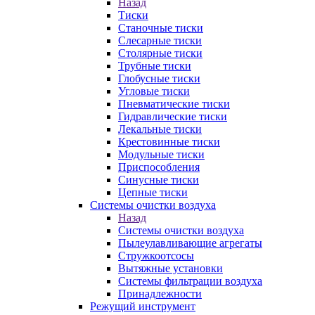
Назад
Тиски
Станочные тиски
Слесарные тиски
Столярные тиски
Трубные тиски
Глобусные тиски
Угловые тиски
Пневматические тиски
Гидравлические тиски
Лекальные тиски
Крестовинные тиски
Модульные тиски
Приспособления
Синусные тиски
Цепные тиски
Системы очистки воздуха
Назад
Системы очистки воздуха
Пылеулавливающие агрегаты
Стружкоотсосы
Вытяжные установки
Системы фильтрации воздуха
Принадлежности
Режущий инструмент