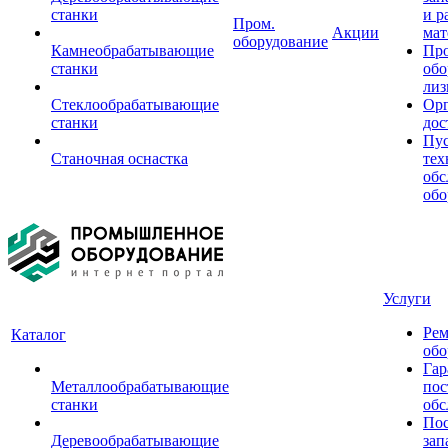
станки
и р
Пром.
Акции
мат
оборудование
Камнеобрабатывающие
Пр
станки
обо
лиз
Стеклообрабатывающие
Орг
станки
дос
Пус
Станочная оснастка
тех
обс
обо
Услуги
Рем
Каталог
обо
Гар
Металлообрабатывающие
пос
станки
обс
Пос
Деревообрабатывающие
зап