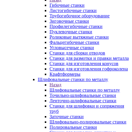
Гибочные станки
Листогибочные станки
Трубогибочное оборудование
Зиговочные станки
Профилегибочные станки
Пуклевочные станки
Роликовые вытяжные станки
Фальцегибочные станки
Угловысечные станки
Станки для сборки отводов
Станки для размотки и правки металла
Станки для изготовления конусов
Станки для изготовления гофроколена
Крафтформеры
Шлифовальные станки по металлу
Назад
Шлифовальные станки по металлу
Точильно-шлифовальные станки
Ленточно-шлифовальные станки
Станки для шлифовки и сопряжения
труб
Заточные станки
Шлифовально-полировальные станки
Полировальные станки