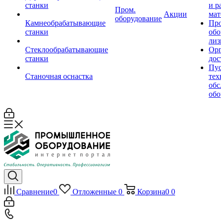
станки
и р
Пром.
Акции
мат
оборудование
Камнеобрабатывающие
Пр
станки
обо
лиз
Стеклообрабатывающие
Орг
станки
дос
Пус
Станочная оснастка
тех
обс
обо
Сравнение
0
Отложенные
0
Корзина
0
0