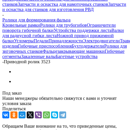
станков
Запчасти и оснастка для намоточных станков
Запчасти
и оснастка для станков для изготовления РВД
-
Ролики для формирования фальца
Кровельные рамки
Ролики для трубогибов
Ограничители
поворота гибочной балки
Устройства поддержки листа
Валки
для радиусной гибки листа
Ножной привод прижимной
балки
Угломеры
Педали
Принадлежности
Электродвигатели
Трав
изделия
Гибочные приспособления
Бухтодержатели
Ролики для
зиговочных станков
Фальцезакрывающие машинки
Гибочные
сегменты
Закаленные валы
Багетные устройства
-
Приводной ролик 3523
Под заказ
Наши менеджеры обязательно свяжутся с вами и уточнят
условия заказа
Поделиться
Обращаем Ваше внимание на то, что приведенные цены,