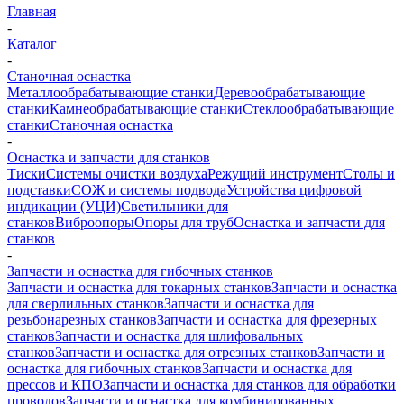
Главная
-
Каталог
-
Станочная оснастка
Металлообрабатывающие станки
Деревообрабатывающие
станки
Камнеобрабатывающие станки
Стеклообрабатывающие
станки
Станочная оснастка
-
Оснастка и запчасти для станков
Тиски
Системы очистки воздуха
Режущий инструмент
Столы и
подставки
СОЖ и системы подвода
Устройства цифровой
индикации (УЦИ)
Светильники для
станков
Виброопоры
Опоры для труб
Оснастка и запчасти для
станков
-
Запчасти и оснастка для гибочных станков
Запчасти и оснастка для токарных станков
Запчасти и оснастка
для сверлильных станков
Запчасти и оснастка для
резьбонарезных станков
Запчасти и оснастка для фрезерных
станков
Запчасти и оснастка для шлифовальных
станков
Запчасти и оснастка для отрезных станков
Запчасти и
оснастка для гибочных станков
Запчасти и оснастка для
прессов и КПО
Запчасти и оснастка для станков для обработки
проводов
Запчасти и оснастка для комбинированных