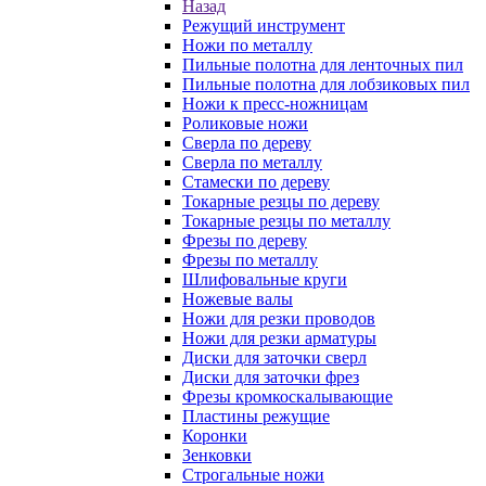
Назад
Режущий инструмент
Ножи по металлу
Пильные полотна для ленточных пил
Пильные полотна для лобзиковых пил
Ножи к пресс-ножницам
Роликовые ножи
Сверла по дереву
Сверла по металлу
Стамески по дереву
Токарные резцы по дереву
Токарные резцы по металлу
Фрезы по дереву
Фрезы по металлу
Шлифовальные круги
Ножевые валы
Ножи для резки проводов
Ножи для резки арматуры
Диски для заточки сверл
Диски для заточки фрез
Фрезы кромкоскалывающие
Пластины режущие
Коронки
Зенковки
Строгальные ножи