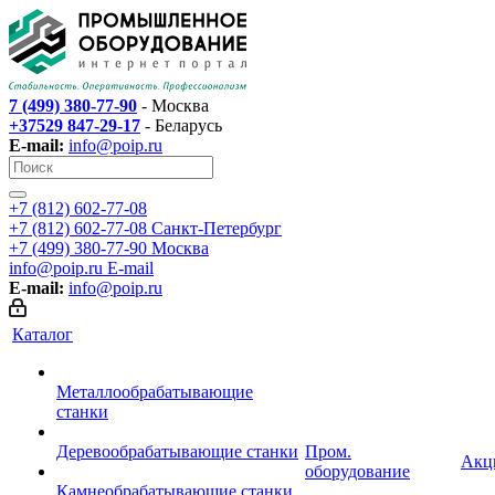
7 (499) 380-77-90
- Москва
+37529 847-29-17
- Беларусь
E-mail:
info@poip.ru
+7 (812) 602-77-08
+7 (812) 602-77-08
Санкт-Петербург
+7 (499) 380-77-90
Москва
info@poip.ru
E-mail
E-mail:
info@poip.ru
Каталог
Металлообрабатывающие
станки
Деревообрабатывающие станки
Пром.
Акц
оборудование
Камнеобрабатывающие станки