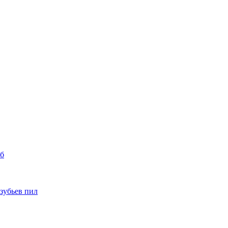
уб
 зубьев пил