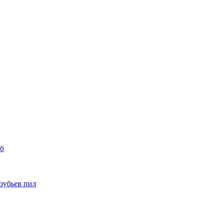
уб
 зубьев пил