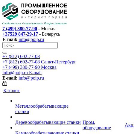
7 (499) 380-77-90
- Москва
+37529 847-29-17
- Беларусь
E-mail:
info@poip.ru
+7 (812) 602-77-08
+7 (812) 602-77-08
Санкт-Петербург
+7 (499) 380-77-90
Москва
info@poip.ru
E-mail
E-mail:
info@poip.ru
Каталог
Металлообрабатывающие
станки
Деревообрабатывающие станки
Пром.
Акц
оборудование
Камнеобрабатывающие станки