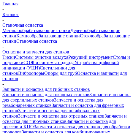
Главная
-
Каталог
-
Станочная оснастка
Металлообрабатывающие станки
Деревообрабатывающие
станки
Камнеобрабатывающие станки
Стеклообрабатывающие
станки
Станочная оснастка
-
Оснастка и запчасти для станков
Тиски
Системы очистки воздуха
Режущий инструмент
Столы и
подставки
СОЖ и системы подвода
Устройства цифровой
индикации (УЦИ)
Светильники для
станков
Виброопоры
Опоры для труб
Оснастка и запчасти для
станков
-
Запчасти и оснастка для гибочных станков
Запчасти и оснастка для токарных станков
Запчасти и оснастка
для сверлильных станков
Запчасти и оснастка для
резьбонарезных станков
Запчасти и оснастка для фрезерных
станков
Запчасти и оснастка для шлифовальных
станков
Запчасти и оснастка для отрезных станков
Запчасти и
оснастка для гибочных станков
Запчасти и оснастка для
прессов и КПО
Запчасти и оснастка для станков для обработки
проводов
Запчасти и оснастка для комбинированных