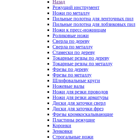
Назад
Режущий инструмент
Ножи по металлу
Пильные полотна для ленточных пил
Пильные полотна для лобзиковых пил
Ножи к пресс-ножницам
Роликовые ножи
Сверла по дереву
Сверла по металлу
Стамески по дереву
Токарные резцы по дереву
Токарные резцы по металлу
Фрезы по дереву
Фрезы по металлу
Шлифовальные круги
Ножевые валы
Ножи для резки проводов
Ножи для резки арматуры
Диски для заточки сверл
Диски для заточки фрез
Фрезы кромкоскалывающие
Пластины режущие
Коронки
Зенковки
Строгальные ножи