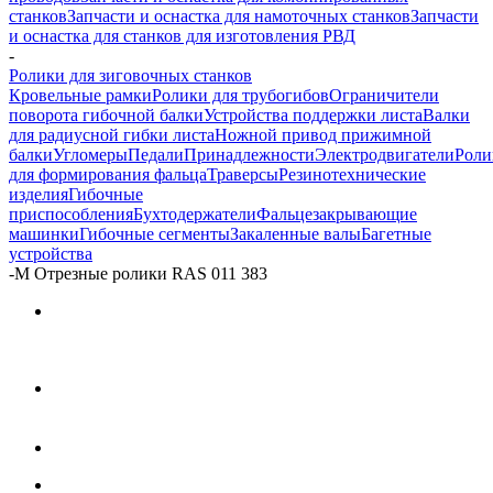
станков
Запчасти и оснастка для намоточных станков
Запчасти
и оснастка для станков для изготовления РВД
-
Ролики для зиговочных станков
Кровельные рамки
Ролики для трубогибов
Ограничители
поворота гибочной балки
Устройства поддержки листа
Валки
для радиусной гибки листа
Ножной привод прижимной
балки
Угломеры
Педали
Принадлежности
Электродвигатели
Роли
для формирования фальца
Траверсы
Резинотехнические
изделия
Гибочные
приспособления
Бухтодержатели
Фальцезакрывающие
машинки
Гибочные сегменты
Закаленные валы
Багетные
устройства
-
M Отрезные ролики RAS 011 383