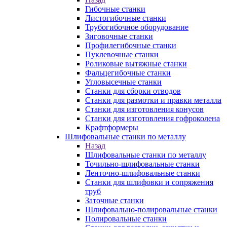
Гибочные станки
Листогибочные станки
Трубогибочное оборудование
Зиговочные станки
Профилегибочные станки
Пуклевочные станки
Роликовые вытяжные станки
Фальцегибочные станки
Угловысечные станки
Станки для сборки отводов
Станки для размотки и правки металла
Станки для изготовления конусов
Станки для изготовления гофроколена
Крафтформеры
Шлифовальные станки по металлу
Назад
Шлифовальные станки по металлу
Точильно-шлифовальные станки
Ленточно-шлифовальные станки
Станки для шлифовки и сопряжения
труб
Заточные станки
Шлифовально-полировальные станки
Полировальные станки