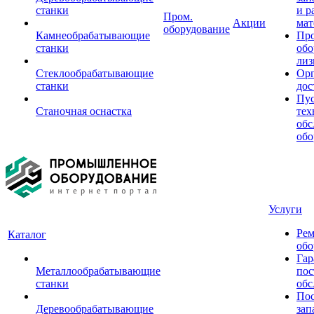
станки
и р
Пром.
Акции
мат
оборудование
Камнеобрабатывающие
Пр
станки
обо
лиз
Стеклообрабатывающие
Орг
станки
дос
Пус
Станочная оснастка
тех
обс
обо
Услуги
Рем
Каталог
обо
Гар
Металлообрабатывающие
пос
станки
обс
Пос
Деревообрабатывающие
зап