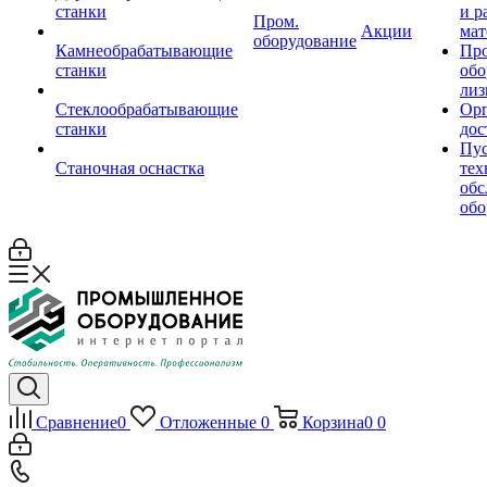
станки
и р
Пром.
Акции
мат
оборудование
Камнеобрабатывающие
Пр
станки
обо
лиз
Стеклообрабатывающие
Орг
станки
дос
Пус
Станочная оснастка
тех
обс
обо
Сравнение
0
Отложенные
0
Корзина
0
0