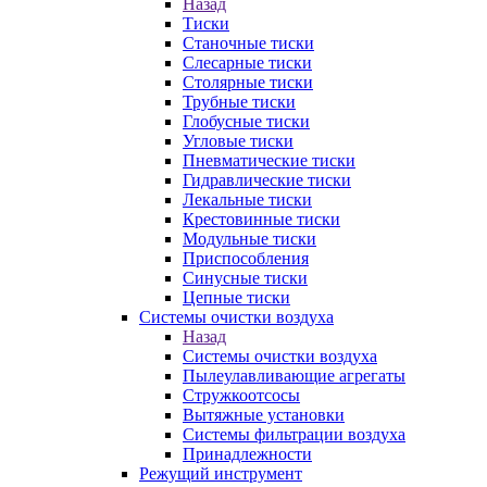
Назад
Тиски
Станочные тиски
Слесарные тиски
Столярные тиски
Трубные тиски
Глобусные тиски
Угловые тиски
Пневматические тиски
Гидравлические тиски
Лекальные тиски
Крестовинные тиски
Модульные тиски
Приспособления
Синусные тиски
Цепные тиски
Системы очистки воздуха
Назад
Системы очистки воздуха
Пылеулавливающие агрегаты
Стружкоотсосы
Вытяжные установки
Системы фильтрации воздуха
Принадлежности
Режущий инструмент