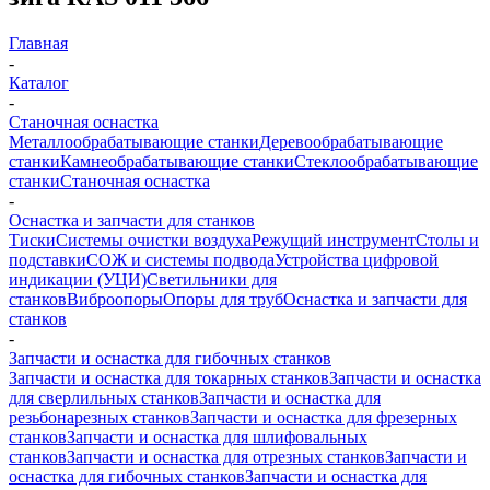
Главная
-
Каталог
-
Станочная оснастка
Металлообрабатывающие станки
Деревообрабатывающие
станки
Камнеобрабатывающие станки
Стеклообрабатывающие
станки
Станочная оснастка
-
Оснастка и запчасти для станков
Тиски
Системы очистки воздуха
Режущий инструмент
Столы и
подставки
СОЖ и системы подвода
Устройства цифровой
индикации (УЦИ)
Светильники для
станков
Виброопоры
Опоры для труб
Оснастка и запчасти для
станков
-
Запчасти и оснастка для гибочных станков
Запчасти и оснастка для токарных станков
Запчасти и оснастка
для сверлильных станков
Запчасти и оснастка для
резьбонарезных станков
Запчасти и оснастка для фрезерных
станков
Запчасти и оснастка для шлифовальных
станков
Запчасти и оснастка для отрезных станков
Запчасти и
оснастка для гибочных станков
Запчасти и оснастка для