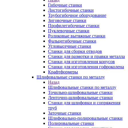
Гибочные станки
Листогибочные станки
Трубогибочное оборудование
Зиговочные станки
Профилегибочные станки
Пуклевочные станки
Роликовые вытяжные станки
Фальцегибочные станки
Угловысечные станки
Станки для сборки отводов
Станки для размотки и правки металла
Станки для изготовления конусов
Станки для изготовления гофроколена
Крафтформеры
Шлифовальные станки по металлу
Назад
Шлифовальные станки по металлу
Точильно-шлифовальные станки
Ленточно-шлифовальные станки
Станки для шлифовки и сопряжения
труб
Заточные станки
Шлифовально-полировальные станки
Полировальные станки