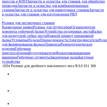
прессов и КПО
Запчасти и оснастка для станков для обработки
проводов
Запчасти и оснастка для комбинированных
станков
Запчасти и оснастка для намоточных станков
Запчасти
и оснастка для станков для изготовления РВД
-
Ролики для зиговочных станков
Кровельные рамки
Ролики для трубогибов
Ограничители
поворота гибочной балки
Устройства поддержки листа
Валки
для радиусной гибки листа
Ножной привод прижимной
балки
Угломеры
Педали
Принадлежности
Электродвигатели
Роли
для формирования фальца
Траверсы
Резинотехнические
изделия
Гибочные
приспособления
Бухтодержатели
Фальцезакрывающие
машинки
Гибочные сегменты
Закаленные валы
Багетные
устройства
-
SD4 Ролики для двойного наклонного зига RAS 011 366