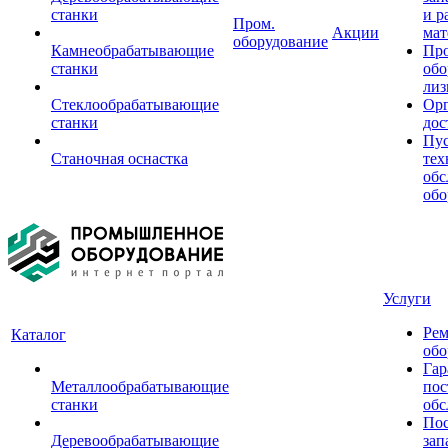
станки
и р
Пром.
Акции
мат
оборудование
Камнеобрабатывающие
Пр
станки
обо
лиз
Стеклообрабатывающие
Орг
станки
дос
Пус
Станочная оснастка
тех
обс
обо
Услуги
Рем
Каталог
обо
Гар
Металлообрабатывающие
пос
станки
обс
Пос
Деревообрабатывающие
зап