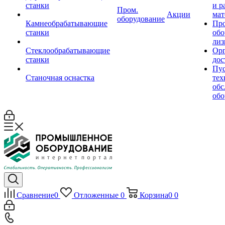
станки
и р
Пром.
Акции
мат
оборудование
Камнеобрабатывающие
Пр
станки
обо
лиз
Стеклообрабатывающие
Орг
станки
дос
Пус
Станочная оснастка
тех
обс
обо
Сравнение
0
Отложенные
0
Корзина
0
0