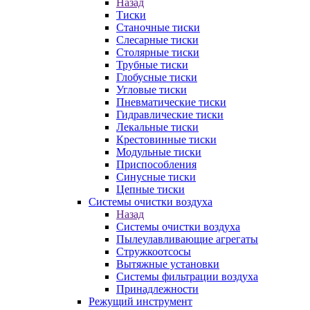
Назад
Тиски
Станочные тиски
Слесарные тиски
Столярные тиски
Трубные тиски
Глобусные тиски
Угловые тиски
Пневматические тиски
Гидравлические тиски
Лекальные тиски
Крестовинные тиски
Модульные тиски
Приспособления
Синусные тиски
Цепные тиски
Системы очистки воздуха
Назад
Системы очистки воздуха
Пылеулавливающие агрегаты
Стружкоотсосы
Вытяжные установки
Системы фильтрации воздуха
Принадлежности
Режущий инструмент