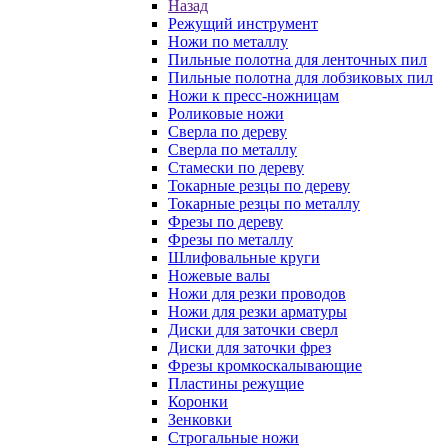
Назад
Режущий инструмент
Ножи по металлу
Пильные полотна для ленточных пил
Пильные полотна для лобзиковых пил
Ножи к пресс-ножницам
Роликовые ножи
Сверла по дереву
Сверла по металлу
Стамески по дереву
Токарные резцы по дереву
Токарные резцы по металлу
Фрезы по дереву
Фрезы по металлу
Шлифовальные круги
Ножевые валы
Ножи для резки проводов
Ножи для резки арматуры
Диски для заточки сверл
Диски для заточки фрез
Фрезы кромкоскалывающие
Пластины режущие
Коронки
Зенковки
Строгальные ножи