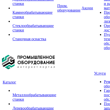
станки
и р
Пром.
Акции
мат
оборудование
Камнеобрабатывающие
Пр
станки
обо
лиз
Стеклообрабатывающие
Орг
станки
дос
Пус
Станочная оснастка
тех
обс
обо
Услуги
Рем
Каталог
обо
Гар
Металлообрабатывающие
пос
станки
обс
Пос
Деревообрабатывающие
зап