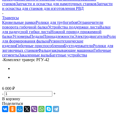
станков
Запчасти и оснастка для намоточных станков
Запчасти
и оснастка для станков для изготовления РВД
-
Траверсы
Кровельные рамки
Ролики для трубогибов
Ограничители
поворота гибочной балки
Устройства поддержки листа
Валки
для радиусной гибки листа
Ножной привод прижимной
балки
Угломеры
Педали
Принадлежности
Электродвигатели
Роли
для формирования фальца
Резинотехнические
изделия
Гибочные приспособления
Бухтодержатели
Ролики для
зиговочных станков
Фальцезакрывающие машинки
Гибочные
сегменты
Закаленные валы
Багетные устройства
-
Комплект траверс РГУ-42
6 000
₽
-
+
В корзину
Поделиться