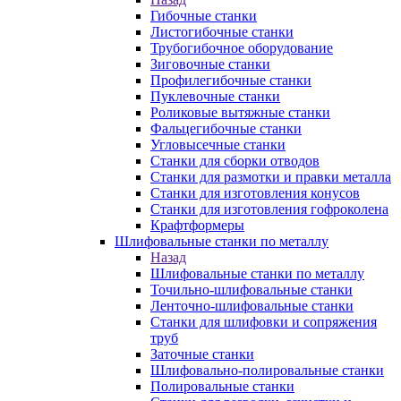
Гибочные станки
Листогибочные станки
Трубогибочное оборудование
Зиговочные станки
Профилегибочные станки
Пуклевочные станки
Роликовые вытяжные станки
Фальцегибочные станки
Угловысечные станки
Станки для сборки отводов
Станки для размотки и правки металла
Станки для изготовления конусов
Станки для изготовления гофроколена
Крафтформеры
Шлифовальные станки по металлу
Назад
Шлифовальные станки по металлу
Точильно-шлифовальные станки
Ленточно-шлифовальные станки
Станки для шлифовки и сопряжения
труб
Заточные станки
Шлифовально-полировальные станки
Полировальные станки