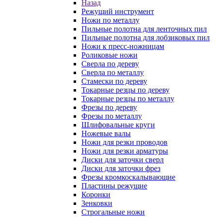
Назад
Режущий инструмент
Ножи по металлу
Пильные полотна для ленточных пил
Пильные полотна для лобзиковых пил
Ножи к пресс-ножницам
Роликовые ножи
Сверла по дереву
Сверла по металлу
Стамески по дереву
Токарные резцы по дереву
Токарные резцы по металлу
Фрезы по дереву
Фрезы по металлу
Шлифовальные круги
Ножевые валы
Ножи для резки проводов
Ножи для резки арматуры
Диски для заточки сверл
Диски для заточки фрез
Фрезы кромкоскалывающие
Пластины режущие
Коронки
Зенковки
Строгальные ножи