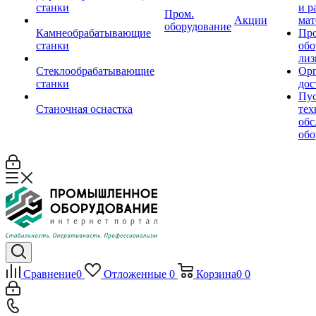
станки
и р
Пром.
Акции
мат
оборудование
Камнеобрабатывающие
Пр
станки
обо
лиз
Стеклообрабатывающие
Орг
станки
дос
Пус
Станочная оснастка
тех
обс
обо
Сравнение
0
Отложенные
0
Корзина
0
0