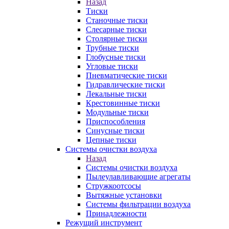
Назад
Тиски
Станочные тиски
Слесарные тиски
Столярные тиски
Трубные тиски
Глобусные тиски
Угловые тиски
Пневматические тиски
Гидравлические тиски
Лекальные тиски
Крестовинные тиски
Модульные тиски
Приспособления
Синусные тиски
Цепные тиски
Системы очистки воздуха
Назад
Системы очистки воздуха
Пылеулавливающие агрегаты
Стружкоотсосы
Вытяжные установки
Системы фильтрации воздуха
Принадлежности
Режущий инструмент