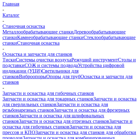
Главная
-
Каталог
-
Станочная оснастка
Металлообрабатывающие станки
Деревообрабатывающие
станки
Камнеобрабатывающие станки
Стеклообрабатывающие
станки
Станочная оснастка
-
Оснастка и запчасти для станков
Тиски
Системы очистки воздуха
Режущий инструмент
Столы и
подставки
СОЖ и системы подвода
Устройства цифровой
индикации (УЦИ)
Светильники для
станков
Виброопоры
Опоры для труб
Оснастка и запчасти для
станков
-
Запчасти и оснастка для гибочных станков
Запчасти и оснастка для токарных станков
Запчасти и оснастка
для сверлильных станков
Запчасти и оснастка для
резьбонарезных станков
Запчасти и оснастка для фрезерных
станков
Запчасти и оснастка для шлифовальных
станков
Запчасти и оснастка для отрезных станков
Запчасти и
оснастка для гибочных станков
Запчасти и оснастка для
прессов и КПО
Запчасти и оснастка для станков для обработки
проводов
Запчасти и оснастка для комбинированных