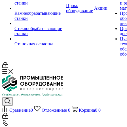
станки
и р
Пром.
Акции
мат
оборудование
Камнеобрабатывающие
Пр
станки
обо
лиз
Стеклообрабатывающие
Орг
станки
дос
Пус
Станочная оснастка
тех
обс
обо
Сравнение
0
Отложенные
0
Корзина
0
0