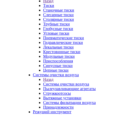
Назад
Тиски
Станочные тиски
Слесарные тиски
Столярные тиски
Трубные тиски
Глобусные тиски
Угловые тиски
Пневматические тиски
Гидравлические тиски
Лекальные тиски
Крестовинные тиски
Модульные тиски
Приспособления
Синусные тиски
Цепные тиски
Системы очистки воздуха
Назад
Системы очистки воздуха
Пылеулавливающие агрегаты
Стружкоотсосы
Вытяжные установки
Системы фильтрации воздуха
Принадлежности
Режущий инструмент