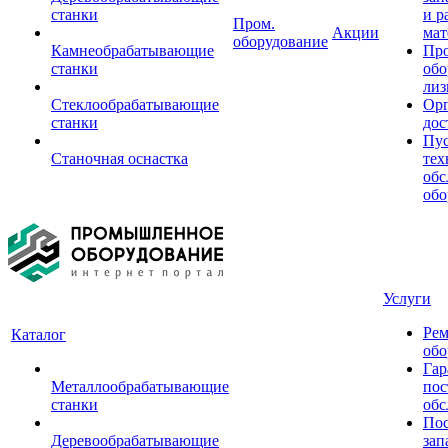
станки
и р
Пром.
Акции
мат
оборудование
Камнеобрабатывающие
Пр
станки
обо
лиз
Стеклообрабатывающие
Орг
станки
дос
Пус
Станочная оснастка
тех
обс
обо
Услуги
Рем
Каталог
обо
Гар
Металлообрабатывающие
пос
станки
обс
Пос
Деревообрабатывающие
зап