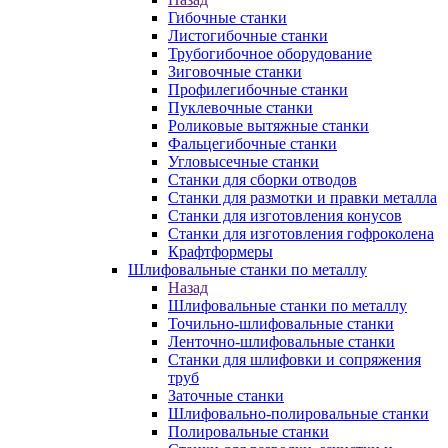
Гибочные станки
Листогибочные станки
Трубогибочное оборудование
Зиговочные станки
Профилегибочные станки
Пуклевочные станки
Роликовые вытяжные станки
Фальцегибочные станки
Угловысечные станки
Станки для сборки отводов
Станки для размотки и правки металла
Станки для изготовления конусов
Станки для изготовления гофроколена
Крафтформеры
Шлифовальные станки по металлу
Назад
Шлифовальные станки по металлу
Точильно-шлифовальные станки
Ленточно-шлифовальные станки
Станки для шлифовки и сопряжения
труб
Заточные станки
Шлифовально-полировальные станки
Полировальные станки