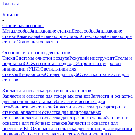
Главная
-
Каталог
-
Станочная оснастка
Металлообрабатывающие станки
Деревообрабатывающие
станки
Камнеобрабатывающие станки
Стеклообрабатывающие
станки
Станочная оснастка
-
Оснастка и запчасти для станков
Тиски
Системы очистки воздуха
Режущий инструмент
Столы и
подставки
СОЖ и системы подвода
Устройства цифровой
индикации (УЦИ)
Светильники для
станков
Виброопоры
Опоры для труб
Оснастка и запчасти для
станков
-
Запчасти и оснастка для гибочных станков
Запчасти и оснастка для токарных станков
Запчасти и оснастка
для сверлильных станков
Запчасти и оснастка для
резьбонарезных станков
Запчасти и оснастка для фрезерных
станков
Запчасти и оснастка для шлифовальных
станков
Запчасти и оснастка для отрезных станков
Запчасти и
оснастка для гибочных станков
Запчасти и оснастка для
прессов и КПО
Запчасти и оснастка для станков для обработки
проводов
Запчасти и оснастка для комбинированных