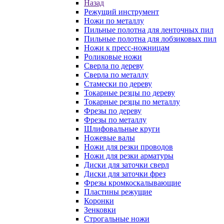
Назад
Режущий инструмент
Ножи по металлу
Пильные полотна для ленточных пил
Пильные полотна для лобзиковых пил
Ножи к пресс-ножницам
Роликовые ножи
Сверла по дереву
Сверла по металлу
Стамески по дереву
Токарные резцы по дереву
Токарные резцы по металлу
Фрезы по дереву
Фрезы по металлу
Шлифовальные круги
Ножевые валы
Ножи для резки проводов
Ножи для резки арматуры
Диски для заточки сверл
Диски для заточки фрез
Фрезы кромкоскалывающие
Пластины режущие
Коронки
Зенковки
Строгальные ножи