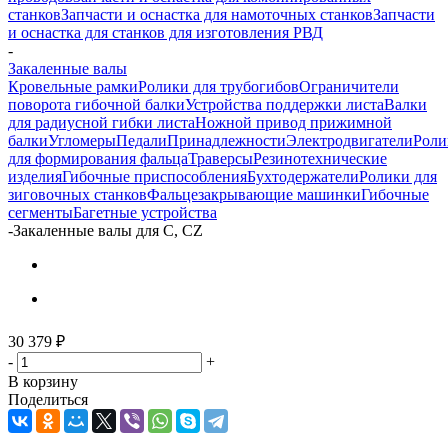
станков
Запчасти и оснастка для намоточных станков
Запчасти
и оснастка для станков для изготовления РВД
-
Закаленные валы
Кровельные рамки
Ролики для трубогибов
Ограничители
поворота гибочной балки
Устройства поддержки листа
Валки
для радиусной гибки листа
Ножной привод прижимной
балки
Угломеры
Педали
Принадлежности
Электродвигатели
Роли
для формирования фальца
Траверсы
Резинотехнические
изделия
Гибочные приспособления
Бухтодержатели
Ролики для
зиговочных станков
Фальцезакрывающие машинки
Гибочные
сегменты
Багетные устройства
-
Закаленные валы для C, CZ
30 379
₽
-
+
В корзину
Поделиться