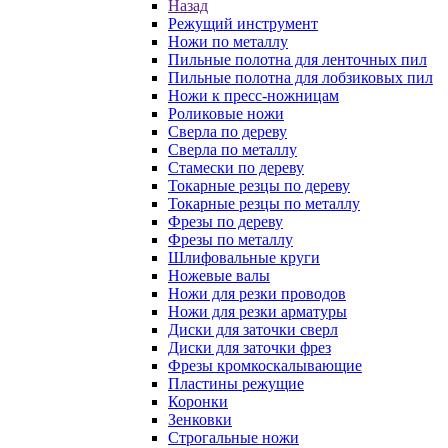
Назад
Режущий инструмент
Ножи по металлу
Пильные полотна для ленточных пил
Пильные полотна для лобзиковых пил
Ножи к пресс-ножницам
Роликовые ножи
Сверла по дереву
Сверла по металлу
Стамески по дереву
Токарные резцы по дереву
Токарные резцы по металлу
Фрезы по дереву
Фрезы по металлу
Шлифовальные круги
Ножевые валы
Ножи для резки проводов
Ножи для резки арматуры
Диски для заточки сверл
Диски для заточки фрез
Фрезы кромкоскалывающие
Пластины режущие
Коронки
Зенковки
Строгальные ножи