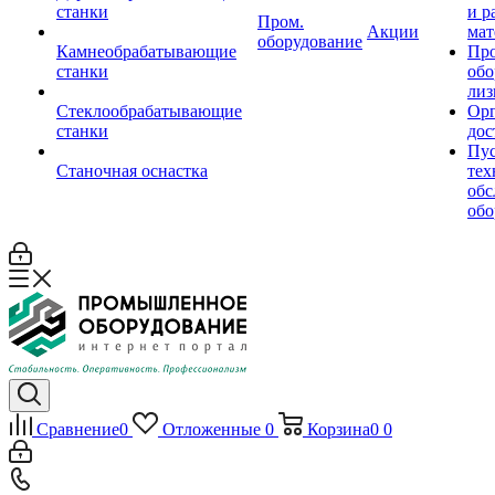
станки
и р
Пром.
Акции
мат
оборудование
Камнеобрабатывающие
Пр
станки
обо
лиз
Стеклообрабатывающие
Орг
станки
дос
Пус
Станочная оснастка
тех
обс
обо
Сравнение
0
Отложенные
0
Корзина
0
0