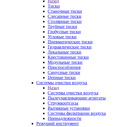
Назад
Тиски
Станочные тиски
Слесарные тиски
Столярные тиски
Трубные тиски
Глобусные тиски
Угловые тиски
Пневматические тиски
Гидравлические тиски
Лекальные тиски
Крестовинные тиски
Модульные тиски
Приспособления
Синусные тиски
Цепные тиски
Системы очистки воздуха
Назад
Системы очистки воздуха
Пылеулавливающие агрегаты
Стружкоотсосы
Вытяжные установки
Системы фильтрации воздуха
Принадлежности
Режущий инструмент