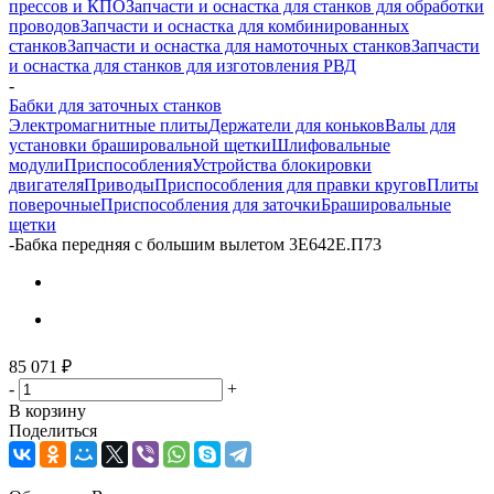
прессов и КПО
Запчасти и оснастка для станков для обработки
проводов
Запчасти и оснастка для комбинированных
станков
Запчасти и оснастка для намоточных станков
Запчасти
и оснастка для станков для изготовления РВД
-
Бабки для заточных станков
Электромагнитные плиты
Держатели для коньков
Валы для
установки брашировальной щетки
Шлифовальные
модули
Приспособления
Устройства блокировки
двигателя
Приводы
Приспособления для правки кругов
Плиты
поверочные
Приспособления для заточки
Брашировальные
щетки
-
Бабка передняя с большим вылетом 3Е642Е.П73
85 071
₽
-
+
В корзину
Поделиться