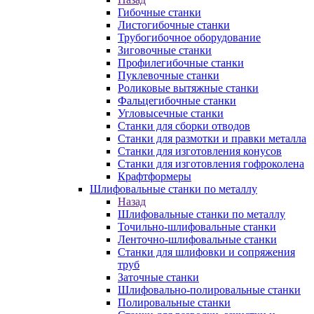
Гибочные станки
Листогибочные станки
Трубогибочное оборудование
Зиговочные станки
Профилегибочные станки
Пуклевочные станки
Роликовые вытяжные станки
Фальцегибочные станки
Угловысечные станки
Станки для сборки отводов
Станки для размотки и правки металла
Станки для изготовления конусов
Станки для изготовления гофроколена
Крафтформеры
Шлифовальные станки по металлу
Назад
Шлифовальные станки по металлу
Точильно-шлифовальные станки
Ленточно-шлифовальные станки
Станки для шлифовки и сопряжения
труб
Заточные станки
Шлифовально-полировальные станки
Полировальные станки