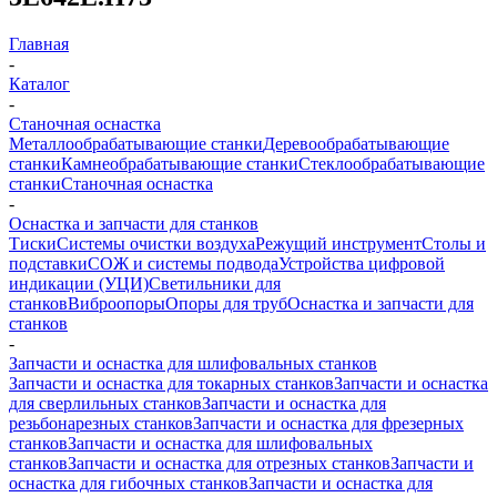
Главная
-
Каталог
-
Станочная оснастка
Металлообрабатывающие станки
Деревообрабатывающие
станки
Камнеобрабатывающие станки
Стеклообрабатывающие
станки
Станочная оснастка
-
Оснастка и запчасти для станков
Тиски
Системы очистки воздуха
Режущий инструмент
Столы и
подставки
СОЖ и системы подвода
Устройства цифровой
индикации (УЦИ)
Светильники для
станков
Виброопоры
Опоры для труб
Оснастка и запчасти для
станков
-
Запчасти и оснастка для шлифовальных станков
Запчасти и оснастка для токарных станков
Запчасти и оснастка
для сверлильных станков
Запчасти и оснастка для
резьбонарезных станков
Запчасти и оснастка для фрезерных
станков
Запчасти и оснастка для шлифовальных
станков
Запчасти и оснастка для отрезных станков
Запчасти и
оснастка для гибочных станков
Запчасти и оснастка для