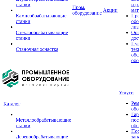
станки
и р
Пром.
Акции
мат
оборудование
Камнеобрабатывающие
Пр
станки
обо
лиз
Стеклообрабатывающие
Орг
станки
дос
Пус
Станочная оснастка
тех
обс
обо
Услуги
Рем
Каталог
обо
Гар
Металлообрабатывающие
пос
станки
обс
Пос
Деревообрабатывающие
зап