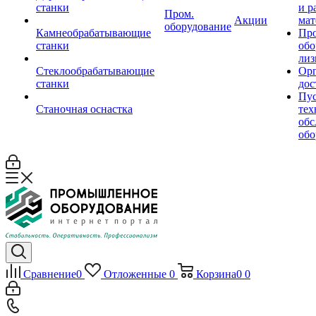
станки
и р
Пром.
Акции
мат
оборудование
Камнеобрабатывающие
Пр
станки
обо
лиз
Стеклообрабатывающие
Орг
станки
дос
Пус
Станочная оснастка
тех
обс
обо
Сравнение
0
Отложенные
0
Корзина
0
0