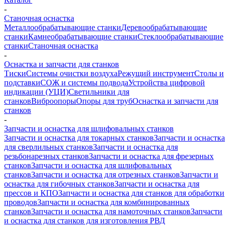
-
Станочная оснастка
Металлообрабатывающие станки
Деревообрабатывающие
станки
Камнеобрабатывающие станки
Стеклообрабатывающие
станки
Станочная оснастка
-
Оснастка и запчасти для станков
Тиски
Системы очистки воздуха
Режущий инструмент
Столы и
подставки
СОЖ и системы подвода
Устройства цифровой
индикации (УЦИ)
Светильники для
станков
Виброопоры
Опоры для труб
Оснастка и запчасти для
станков
-
Запчасти и оснастка для шлифовальных станков
Запчасти и оснастка для токарных станков
Запчасти и оснастка
для сверлильных станков
Запчасти и оснастка для
резьбонарезных станков
Запчасти и оснастка для фрезерных
станков
Запчасти и оснастка для шлифовальных
станков
Запчасти и оснастка для отрезных станков
Запчасти и
оснастка для гибочных станков
Запчасти и оснастка для
прессов и КПО
Запчасти и оснастка для станков для обработки
проводов
Запчасти и оснастка для комбинированных
станков
Запчасти и оснастка для намоточных станков
Запчасти
и оснастка для станков для изготовления РВД