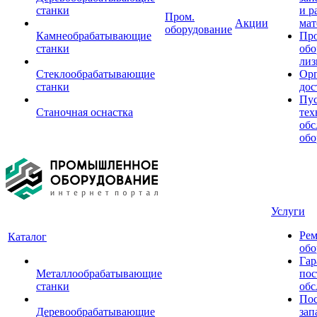
станки
и р
Пром.
Акции
мат
оборудование
Камнеобрабатывающие
Пр
станки
обо
лиз
Стеклообрабатывающие
Орг
станки
дос
Пус
Станочная оснастка
тех
обс
обо
Услуги
Рем
Каталог
обо
Гар
Металлообрабатывающие
пос
станки
обс
Пос
Деревообрабатывающие
зап