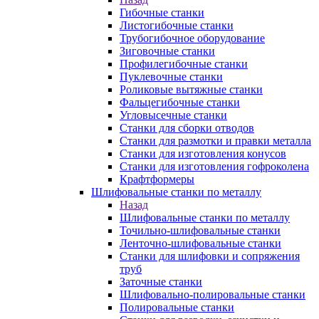
Гибочные станки
Листогибочные станки
Трубогибочное оборудование
Зиговочные станки
Профилегибочные станки
Пуклевочные станки
Роликовые вытяжные станки
Фальцегибочные станки
Угловысечные станки
Станки для сборки отводов
Станки для размотки и правки металла
Станки для изготовления конусов
Станки для изготовления гофроколена
Крафтформеры
Шлифовальные станки по металлу
Назад
Шлифовальные станки по металлу
Точильно-шлифовальные станки
Ленточно-шлифовальные станки
Станки для шлифовки и сопряжения
труб
Заточные станки
Шлифовально-полировальные станки
Полировальные станки