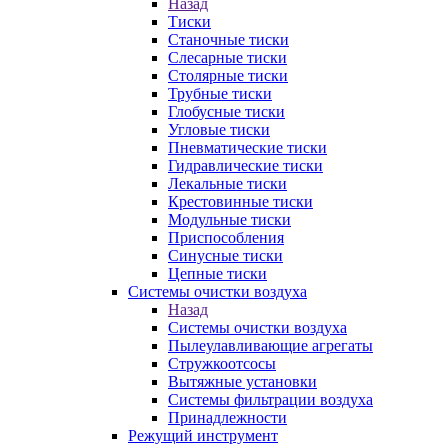
Назад
Тиски
Станочные тиски
Слесарные тиски
Столярные тиски
Трубные тиски
Глобусные тиски
Угловые тиски
Пневматические тиски
Гидравлические тиски
Лекальные тиски
Крестовинные тиски
Модульные тиски
Приспособления
Синусные тиски
Цепные тиски
Системы очистки воздуха
Назад
Системы очистки воздуха
Пылеулавливающие агрегаты
Стружкоотсосы
Вытяжные установки
Системы фильтрации воздуха
Принадлежности
Режущий инструмент