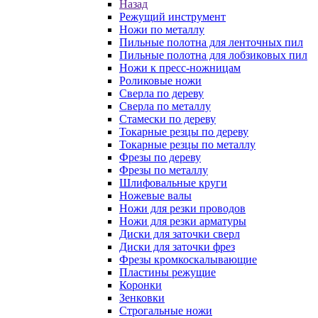
Назад
Режущий инструмент
Ножи по металлу
Пильные полотна для ленточных пил
Пильные полотна для лобзиковых пил
Ножи к пресс-ножницам
Роликовые ножи
Сверла по дереву
Сверла по металлу
Стамески по дереву
Токарные резцы по дереву
Токарные резцы по металлу
Фрезы по дереву
Фрезы по металлу
Шлифовальные круги
Ножевые валы
Ножи для резки проводов
Ножи для резки арматуры
Диски для заточки сверл
Диски для заточки фрез
Фрезы кромкоскалывающие
Пластины режущие
Коронки
Зенковки
Строгальные ножи