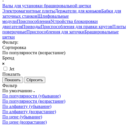
-
Валы для установки брашировальной щетки
Электромагнитные плиты
Держатели для коньков
Бабки для
заточных станков
Шлифовальные
модули
Приспособления
Устройства блокировки
двигателя
Приводы
Приспособления для правки кругов
Плиты
поверочные
Приспособления для заточки
Брашировальные
щетки
Фильтр:
Сортировка
По популярности (возрастание)
Бренд
Jet
Показать
Сбросить
Фильтр
По умолчанию
По популярности (убывание)
По популярности (возрастание)
По алфавиту (убывание)
По алфавиту (возрастание)
По цене (убывание)
По цене (возрастание)