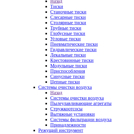
Назад
Тиски
Станочные тиски
Слесарные тиски
Столярные тиски
Трубные тиски
Глобусные тиски
Угловые тиски
Пневматические тиски
Гидравлические тиски
Лекальные тиски
Крестовинные тиски
Модульные тиски
Приспособления
Синусные тиски
Цепные тиски
Системы очистки воздуха
Назад
Системы очистки воздуха
Пылеулавливающие агрегаты
Стружкоотсосы
Вытяжные установки
Системы фильтрации воздуха
Принадлежности
Режущий инструмент