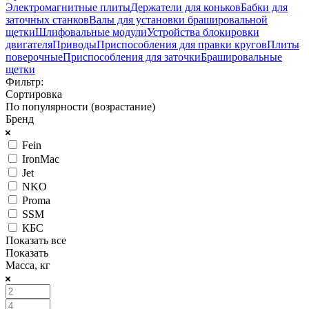
Электромагнитные плиты
Держатели для коньков
Бабки для
заточных станков
Валы для установки брашировальной
щетки
Шлифовальные модули
Устройства блокировки
двигателя
Приводы
Приспособления для правки кругов
Плиты
поверочные
Приспособления для заточки
Брашировальные
щетки
Фильтр:
Сортировка
По популярности (возрастание)
Бренд
Fein
IronMac
Jet
NKO
Proma
SSM
КБС
Показать все
Показать
Масса, кг