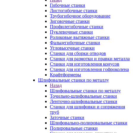
Гибочные станки
Листогибочные станки
Трубогибочное оборудование
Зиговочные станки
Профилегибочные станки
Пуклевочные станки
Роликовые вытяжные станки
Фальцегибочные станки
Угловысечные станки
Станки для сборки отводов
Станки для размотки и правки металла
Станки для изготовления конусов
Станки для изготовления гофроколена
Крафтформеры
Шлифовальные станки по металлу
Назад
Шлифовальные станки по металлу
Точильно-шлифовальные станки
Ленточно-шлифовальные станки
Станки для шлифовки и сопряжения
труб
Заточные станки
Шлифовально-полировальные станки
Полировальные станки