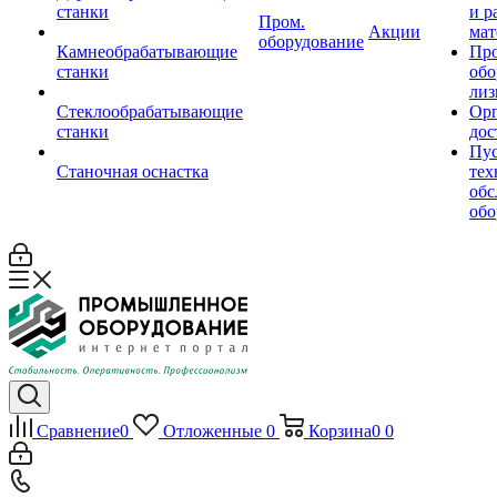
станки
и р
Пром.
Акции
мат
оборудование
Камнеобрабатывающие
Пр
станки
обо
лиз
Стеклообрабатывающие
Орг
станки
дос
Пус
Станочная оснастка
тех
обс
обо
Сравнение
0
Отложенные
0
Корзина
0
0