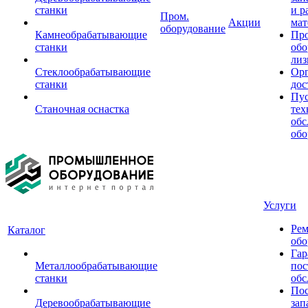
станки
и р
Пром.
Акции
мат
оборудование
Камнеобрабатывающие
Пр
станки
обо
лиз
Стеклообрабатывающие
Орг
станки
дос
Пус
Станочная оснастка
тех
обс
обо
Услуги
Рем
Каталог
обо
Гар
Металлообрабатывающие
пос
станки
обс
Пос
Деревообрабатывающие
зап