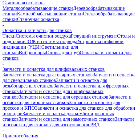
Станочная оснастка
Металлообрабатывающие станки
Деревообрабатывающие
станки
Камнеобрабатывающие станки
Стеклообрабатывающие
станки
Станочная оснастка
-
Оснастка и запчасти для станков
Тиски
Системы очистки воздуха
Режущий инструмент
Столы и
подставки
СОЖ и системы подвода
Устройства цифровой
индикации (УЦИ)
Светильники для
станков
Виброопоры
Опоры для труб
Оснастка и запчасти для
станков
-
Запчасти и оснастка для шлифовальных станков
Запчасти и оснастка для токарных станков
Запчасти и оснастка
для сверлильных станков
Запчасти и оснастка для
резьбонарезных станков
Запчасти и оснастка для фрезерных
станков
Запчасти и оснастка для шлифовальных
станков
Запчасти и оснастка для отрезных станков
Запчасти и
оснастка для гибочных станков
Запчасти и оснастка для
прессов и КПО
Запчасти и оснастка для станков для обработки
проводов
Запчасти и оснастка для комбинированных
станков
Запчасти и оснастка для намоточных станков
Запчасти
и оснастка для станков для изготовления РВД
-
Приспособления