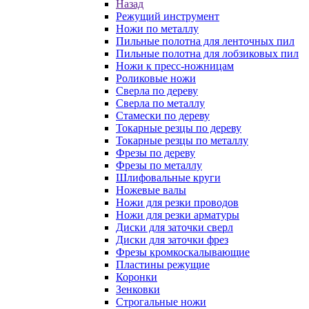
Назад
Режущий инструмент
Ножи по металлу
Пильные полотна для ленточных пил
Пильные полотна для лобзиковых пил
Ножи к пресс-ножницам
Роликовые ножи
Сверла по дереву
Сверла по металлу
Стамески по дереву
Токарные резцы по дереву
Токарные резцы по металлу
Фрезы по дереву
Фрезы по металлу
Шлифовальные круги
Ножевые валы
Ножи для резки проводов
Ножи для резки арматуры
Диски для заточки сверл
Диски для заточки фрез
Фрезы кромкоскалывающие
Пластины режущие
Коронки
Зенковки
Строгальные ножи