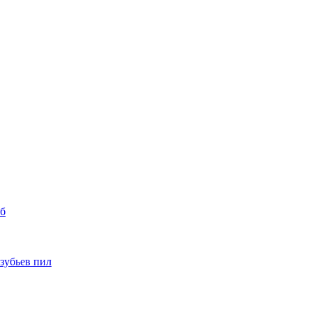
уб
 зубьев пил