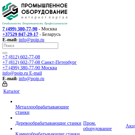
7 (499) 380-77-90
- Москва
+37529 847-29-17
- Беларусь
E-mail:
info@poip.ru
+7 (812) 602-77-08
+7 (812) 602-77-08
Санкт-Петербург
+7 (499) 380-77-90
Москва
info@poip.ru
E-mail
E-mail:
info@poip.ru
Каталог
Металлообрабатывающие
станки
Деревообрабатывающие станки
Пром.
Акц
оборудование
Камнеобрабатывающие станки