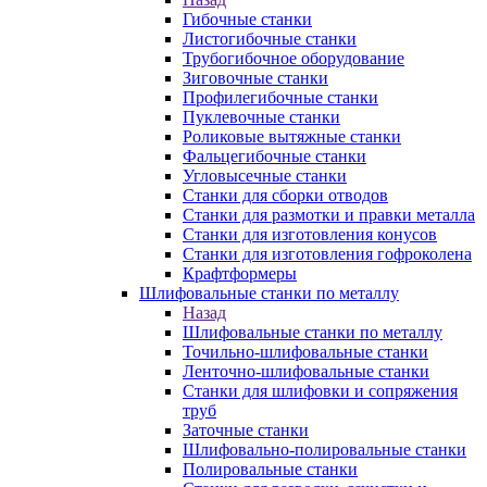
Гибочные станки
Листогибочные станки
Трубогибочное оборудование
Зиговочные станки
Профилегибочные станки
Пуклевочные станки
Роликовые вытяжные станки
Фальцегибочные станки
Угловысечные станки
Станки для сборки отводов
Станки для размотки и правки металла
Станки для изготовления конусов
Станки для изготовления гофроколена
Крафтформеры
Шлифовальные станки по металлу
Назад
Шлифовальные станки по металлу
Точильно-шлифовальные станки
Ленточно-шлифовальные станки
Станки для шлифовки и сопряжения
труб
Заточные станки
Шлифовально-полировальные станки
Полировальные станки