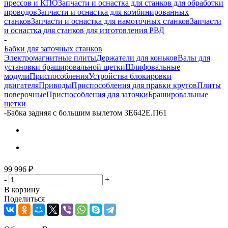
прессов и КПО
Запчасти и оснастка для станков для обработки
проводов
Запчасти и оснастка для комбинированных
станков
Запчасти и оснастка для намоточных станков
Запчасти
и оснастка для станков для изготовления РВД
-
Бабки для заточных станков
Электромагнитные плиты
Держатели для коньков
Валы для
установки брашировальной щетки
Шлифовальные
модули
Приспособления
Устройства блокировки
двигателя
Приводы
Приспособления для правки кругов
Плиты
поверочные
Приспособления для заточки
Брашировальные
щетки
-
Бабка задняя с большим вылетом 3Е642Е.П61
99 996
₽
-
+
В корзину
Поделиться