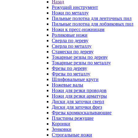
Назад
Режущий инструмент
Ножи по металлу
Пильные полотна для ленточных пил
Пильные полотна для лобзиковых пил
Ножи к пресс-ножницам
Роликовые ножи
Сверла по дереву
Сверла по металлу
Стамески по дереву
Токарные резцы по дереву
Токарные резцы по металлу
Фрезы по дереву
Фрезы по металлу
Шлифовальные круги
Ножевые валы
Ножи для резки проводов
Ножи для резки арматуры
Диски для заточки сверл
Диски для заточки фрез
Фрезы кромкоскалывающие
Пластины режущие
Коронки
Зенковки
Строгальные ножи