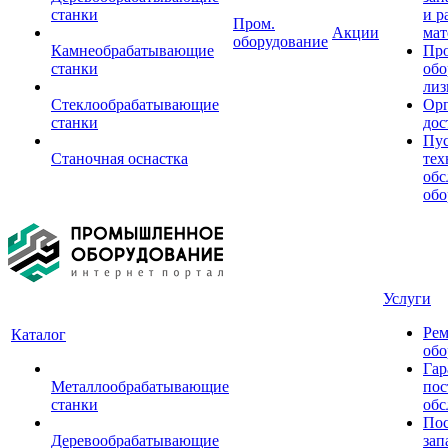
станки
и р
Пром.
Акции
мат
оборудование
Камнеобрабатывающие
Пр
станки
обо
лиз
Стеклообрабатывающие
Орг
станки
дос
Пус
Станочная оснастка
тех
обс
обо
Услуги
Рем
Каталог
обо
Гар
Металлообрабатывающие
пос
станки
обс
Пос
Деревообрабатывающие
зап