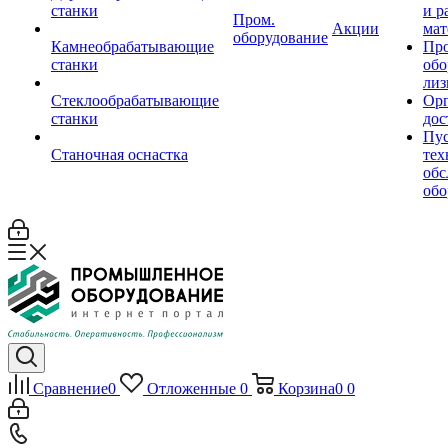
станки
и р
Пром.
Акции
мат
оборудование
Камнеобрабатывающие
Пр
станки
обо
лиз
Стеклообрабатывающие
Орг
станки
дос
Пус
Станочная оснастка
тех
обс
обо
Сравнение
0
Отложенные
0
Корзина
0
0