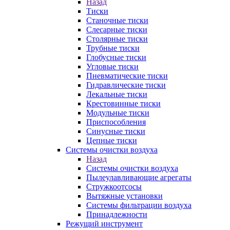
Назад
Тиски
Станочные тиски
Слесарные тиски
Столярные тиски
Трубные тиски
Глобусные тиски
Угловые тиски
Пневматические тиски
Гидравлические тиски
Лекальные тиски
Крестовинные тиски
Модульные тиски
Приспособления
Синусные тиски
Цепные тиски
Системы очистки воздуха
Назад
Системы очистки воздуха
Пылеулавливающие агрегаты
Стружкоотсосы
Вытяжные установки
Системы фильтрации воздуха
Принадлежности
Режущий инструмент