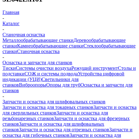
Главная
-
Каталог
-
Станочная оснастка
Металлообрабатывающие станки
Деревообрабатывающие
станки
Камнеобрабатывающие станки
Стеклообрабатывающие
станки
Станочная оснастка
-
Оснастка и запчасти для станков
Тиски
Системы очистки воздуха
Режущий инструмент
Столы и
подставки
СОЖ и системы подвода
Устройства цифровой
индикации (УЦИ)
Светильники для
станков
Виброопоры
Опоры для труб
Оснастка и запчасти для
станков
-
Запчасти и оснастка для шлифовальных станков
Запчасти и оснастка для токарных станков
Запчасти и оснастка
для сверлильных станков
Запчасти и оснастка для
резьбонарезных станков
Запчасти и оснастка для фрезерных
станков
Запчасти и оснастка для шлифовальных
станков
Запчасти и оснастка для отрезных станков
Запчасти и
оснастка для гибочных станков
Запчасти и оснастка для