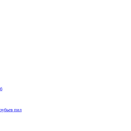
уб
 зубьев пил