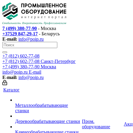
7 (499) 380-77-90
- Москва
+37529 847-29-17
- Беларусь
E-mail:
info@poip.ru
+7 (812) 602-77-08
+7 (812) 602-77-08
Санкт-Петербург
+7 (499) 380-77-90
Москва
info@poip.ru
E-mail
E-mail:
info@poip.ru
Каталог
Металлообрабатывающие
станки
Деревообрабатывающие станки
Пром.
Акц
оборудование
Камнеобрабатывающие станки