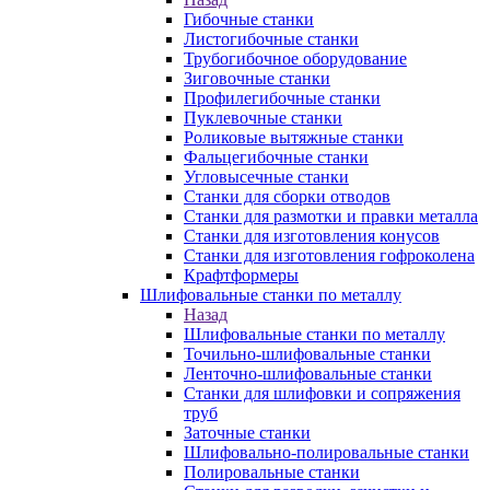
Гибочные станки
Листогибочные станки
Трубогибочное оборудование
Зиговочные станки
Профилегибочные станки
Пуклевочные станки
Роликовые вытяжные станки
Фальцегибочные станки
Угловысечные станки
Станки для сборки отводов
Станки для размотки и правки металла
Станки для изготовления конусов
Станки для изготовления гофроколена
Крафтформеры
Шлифовальные станки по металлу
Назад
Шлифовальные станки по металлу
Точильно-шлифовальные станки
Ленточно-шлифовальные станки
Станки для шлифовки и сопряжения
труб
Заточные станки
Шлифовально-полировальные станки
Полировальные станки