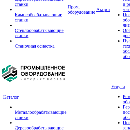
станки
и р
Пром.
Акции
мат
оборудование
Камнеобрабатывающие
Пр
станки
обо
лиз
Стеклообрабатывающие
Орг
станки
дос
Пус
Станочная оснастка
тех
обс
обо
Услуги
Рем
Каталог
обо
Гар
Металлообрабатывающие
пос
станки
обс
Пос
Деревообрабатывающие
зап