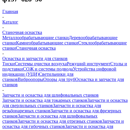
Главная
-
Каталог
-
Станочная оснастка
Металлообрабатывающие станки
Деревообрабатывающие
станки
Камнеобрабатывающие станки
Стеклообрабатывающие
станки
Станочная оснастка
-
Оснастка и запчасти для станков
Тиски
Системы очистки воздуха
Режущий инструмент
Столы и
подставки
СОЖ и системы подвода
Устройства цифровой
индикации (УЦИ)
Светильники для
станков
Виброопоры
Опоры для труб
Оснастка и запчасти для
станков
-
Запчасти и оснастка для шлифовальных станков
Запчасти и оснастка для токарных станков
Запчасти и оснастка
для сверлильных станков
Запчасти и оснастка для
резьбонарезных станков
Запчасти и оснастка для фрезерных
станков
Запчасти и оснастка для шлифовальных
станков
Запчасти и оснастка для отрезных станков
Запчасти и
оснастка для гибочных станков
Запчасти и оснастка для