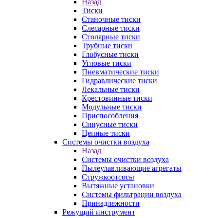
Назад
Тиски
Станочные тиски
Слесарные тиски
Столярные тиски
Трубные тиски
Глобусные тиски
Угловые тиски
Пневматические тиски
Гидравлические тиски
Лекальные тиски
Крестовинные тиски
Модульные тиски
Приспособления
Синусные тиски
Цепные тиски
Системы очистки воздуха
Назад
Системы очистки воздуха
Пылеулавливающие агрегаты
Стружкоотсосы
Вытяжные установки
Системы фильтрации воздуха
Принадлежности
Режущий инструмент