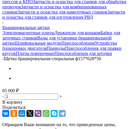
прессов и КПО
Запчасти и оснастка для станков для обработки
проводов
Запчасти и оснастка для комбинированных
станков
Запчасти и оснастка для намоточных станков
Запчасти
и оснастка для станков для изготовления РВД
-
Брашировальные щетки
Электромагнитные плиты
Держатели для коньков
Бабки для
заточных станков
Валы для установки брашировальной
щетки
Шлифовальные модули
Приспособления
Устройства
блокировки двигателя
Приводы
Приспособления для правки
кругов
Плиты поверочные
Приспособления для заточки
-
Щетка брашировальная спиральная ф157*628*50
65 000
₽
-
+
В корзину
Поделиться
Обращаем Ваше внимание на то, что приведенные цены,