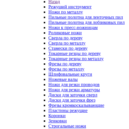
Назад
Режущий инструмент
Ножи по металлу
Пильные полотна для ленточных пил
Пильные полотна для лобзиковых пил
Ножи к пресс-ножницам
Роликовые ножи
Сверла по дереву
Сверла по металлу
Стамески по дереву
Токарные резцы по дереву
Токарные резцы по металлу
Фрезы по дереву
Фрезы по металлу
Шлифовальные круги
Ножевые валы
Ножи для резки проводов
Ножи для резки арматуры
Диски для заточки сверл
Диски для заточки фрез
Фрезы кромкоскалывающие
Пластины режущие
Коронки
Зенковки
Строгальные ножи