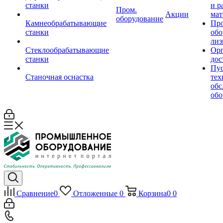
станки
и р
Пром.
Акции
мат
оборудование
Камнеобрабатывающие
Пр
станки
обо
лиз
Стеклообрабатывающие
Орг
станки
дос
Пус
Станочная оснастка
тех
обс
обо
Сравнение
0
Отложенные
0
Корзина
0
0