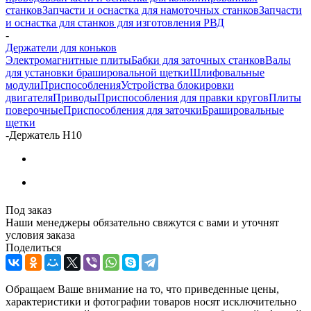
станков
Запчасти и оснастка для намоточных станков
Запчасти
и оснастка для станков для изготовления РВД
-
Держатели для коньков
Электромагнитные плиты
Бабки для заточных станков
Валы
для установки брашировальной щетки
Шлифовальные
модули
Приспособления
Устройства блокировки
двигателя
Приводы
Приспособления для правки кругов
Плиты
поверочные
Приспособления для заточки
Брашировальные
щетки
-
Держатель Н10
Под заказ
Наши менеджеры обязательно свяжутся с вами и уточнят
условия заказа
Поделиться
Обращаем Ваше внимание на то, что приведенные цены,
характеристики и фотографии товаров носят исключительно