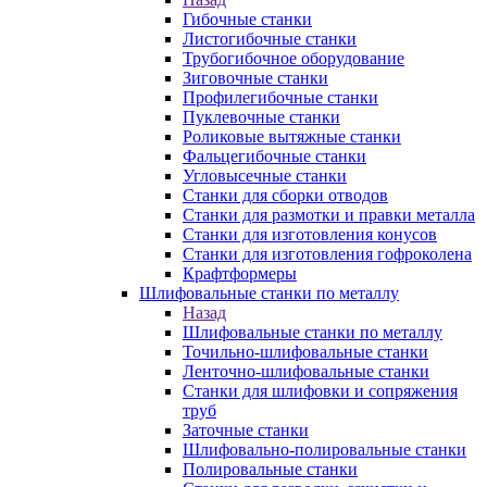
Гибочные станки
Листогибочные станки
Трубогибочное оборудование
Зиговочные станки
Профилегибочные станки
Пуклевочные станки
Роликовые вытяжные станки
Фальцегибочные станки
Угловысечные станки
Станки для сборки отводов
Станки для размотки и правки металла
Станки для изготовления конусов
Станки для изготовления гофроколена
Крафтформеры
Шлифовальные станки по металлу
Назад
Шлифовальные станки по металлу
Точильно-шлифовальные станки
Ленточно-шлифовальные станки
Станки для шлифовки и сопряжения
труб
Заточные станки
Шлифовально-полировальные станки
Полировальные станки