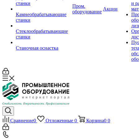
станки
и р
Пром.
Акции
мат
оборудование
Камнеобрабатывающие
Пр
станки
обо
лиз
Стеклообрабатывающие
Орг
станки
дос
Пус
Станочная оснастка
тех
обс
обо
Сравнение
0
Отложенные
0
Корзина
0
0