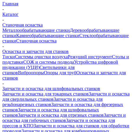
Главная
-
Каталог
-
Станочная оснастка
Металлообрабатывающие станки
Деревообрабатывающие
станки
Камнеобрабатывающие станки
Стеклообрабатывающие
станки
Станочная оснастка
-
Оснастка и запчасти для станков
Тиски
Системы очистки воздуха
Режущий инструмент
Столы и
подставки
СОЖ и системы подвода
Устройства цифровой
индикации (УЦИ)
Светильники для
станков
Виброопоры
Опоры для труб
Оснастка и запчасти для
станков
-
Запчасти и оснастка для шлифовальных станков
Запчасти и оснастка для токарных станков
Запчасти и оснастка
для сверлильных станков
Запчасти и оснастка для
резьбонарезных станков
Запчасти и оснастка для фрезерных
станков
Запчасти и оснастка для шлифовальных
станков
Запчасти и оснастка для отрезных станков
Запчасти и
оснастка для гибочных станков
Запчасти и оснастка для
прессов и КПО
Запчасти и оснастка для станков для обработки
проводов
Запчасти и оснастка для комбинированных