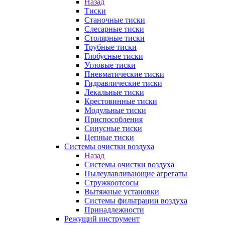
Назад
Тиски
Станочные тиски
Слесарные тиски
Столярные тиски
Трубные тиски
Глобусные тиски
Угловые тиски
Пневматические тиски
Гидравлические тиски
Лекальные тиски
Крестовинные тиски
Модульные тиски
Приспособления
Синусные тиски
Цепные тиски
Системы очистки воздуха
Назад
Системы очистки воздуха
Пылеулавливающие агрегаты
Стружкоотсосы
Вытяжные установки
Системы фильтрации воздуха
Принадлежности
Режущий инструмент