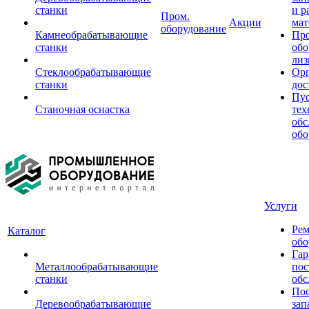
станки
и р
Пром.
Акции
мат
оборудование
Камнеобрабатывающие
Пр
станки
обо
лиз
Стеклообрабатывающие
Орг
станки
дос
Пус
Станочная оснастка
тех
обс
обо
Услуги
Рем
Каталог
обо
Гар
Металлообрабатывающие
пос
станки
обс
Пос
Деревообрабатывающие
зап