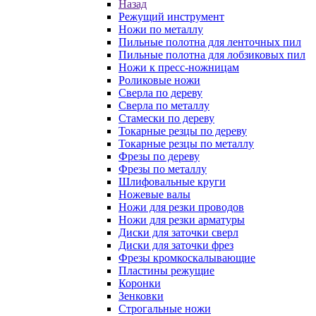
Назад
Режущий инструмент
Ножи по металлу
Пильные полотна для ленточных пил
Пильные полотна для лобзиковых пил
Ножи к пресс-ножницам
Роликовые ножи
Сверла по дереву
Сверла по металлу
Стамески по дереву
Токарные резцы по дереву
Токарные резцы по металлу
Фрезы по дереву
Фрезы по металлу
Шлифовальные круги
Ножевые валы
Ножи для резки проводов
Ножи для резки арматуры
Диски для заточки сверл
Диски для заточки фрез
Фрезы кромкоскалывающие
Пластины режущие
Коронки
Зенковки
Строгальные ножи