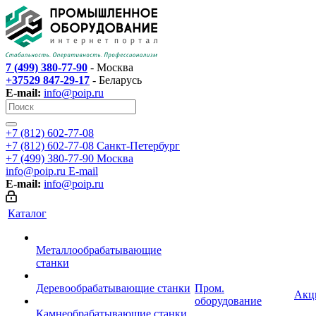
7 (499) 380-77-90
- Москва
+37529 847-29-17
- Беларусь
E-mail:
info@poip.ru
+7 (812) 602-77-08
+7 (812) 602-77-08
Санкт-Петербург
+7 (499) 380-77-90
Москва
info@poip.ru
E-mail
E-mail:
info@poip.ru
Каталог
Металлообрабатывающие
станки
Деревообрабатывающие станки
Пром.
Акц
оборудование
Камнеобрабатывающие станки