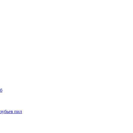
уб
 зубьев пил