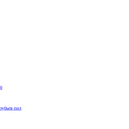
уб
 зубьев пил