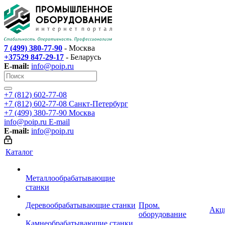
7 (499) 380-77-90
- Москва
+37529 847-29-17
- Беларусь
E-mail:
info@poip.ru
+7 (812) 602-77-08
+7 (812) 602-77-08
Санкт-Петербург
+7 (499) 380-77-90
Москва
info@poip.ru
E-mail
E-mail:
info@poip.ru
Каталог
Металлообрабатывающие
станки
Деревообрабатывающие станки
Пром.
Акц
оборудование
Камнеобрабатывающие станки