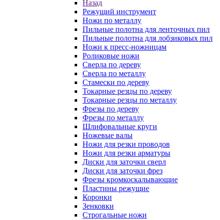
Назад
Режущий инструмент
Ножи по металлу
Пильные полотна для ленточных пил
Пильные полотна для лобзиковых пил
Ножи к пресс-ножницам
Роликовые ножи
Сверла по дереву
Сверла по металлу
Стамески по дереву
Токарные резцы по дереву
Токарные резцы по металлу
Фрезы по дереву
Фрезы по металлу
Шлифовальные круги
Ножевые валы
Ножи для резки проводов
Ножи для резки арматуры
Диски для заточки сверл
Диски для заточки фрез
Фрезы кромкоскалывающие
Пластины режущие
Коронки
Зенковки
Строгальные ножи