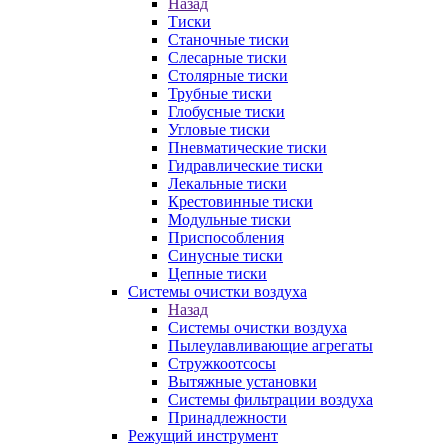
Назад
Тиски
Станочные тиски
Слесарные тиски
Столярные тиски
Трубные тиски
Глобусные тиски
Угловые тиски
Пневматические тиски
Гидравлические тиски
Лекальные тиски
Крестовинные тиски
Модульные тиски
Приспособления
Синусные тиски
Цепные тиски
Системы очистки воздуха
Назад
Системы очистки воздуха
Пылеулавливающие агрегаты
Стружкоотсосы
Вытяжные установки
Системы фильтрации воздуха
Принадлежности
Режущий инструмент