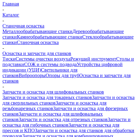
Главная
-
Каталог
-
Станочная оснастка
Металлообрабатывающие станки
Деревообрабатывающие
станки
Камнеобрабатывающие станки
Стеклообрабатывающие
станки
Станочная оснастка
-
Оснастка и запчасти для станков
Тиски
Системы очистки воздуха
Режущий инструмент
Столы и
подставки
СОЖ и системы подвода
Устройства цифровой
индикации (УЦИ)
Светильники для
станков
Виброопоры
Опоры для труб
Оснастка и запчасти для
станков
-
Запчасти и оснастка для шлифовальных станков
Запчасти и оснастка для токарных станков
Запчасти и оснастка
для сверлильных станков
Запчасти и оснастка для
резьбонарезных станков
Запчасти и оснастка для фрезерных
станков
Запчасти и оснастка для шлифовальных
станков
Запчасти и оснастка для отрезных станков
Запчасти и
оснастка для гибочных станков
Запчасти и оснастка для
прессов и КПО
Запчасти и оснастка для станков для обработки
проводов
Запчасти и оснастка для комбинированных