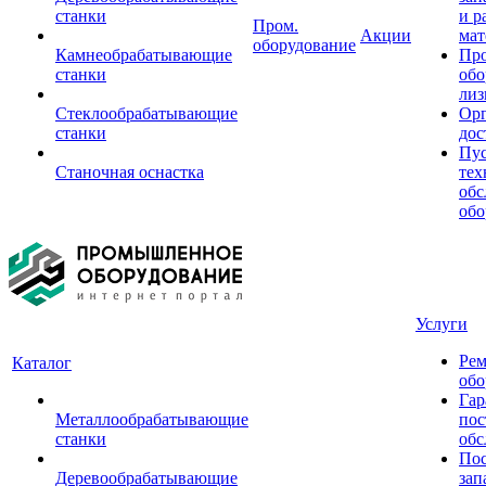
станки
и р
Пром.
Акции
мат
оборудование
Камнеобрабатывающие
Пр
станки
обо
лиз
Стеклообрабатывающие
Орг
станки
дос
Пус
Станочная оснастка
тех
обс
обо
Услуги
Рем
Каталог
обо
Гар
Металлообрабатывающие
пос
станки
обс
Пос
Деревообрабатывающие
зап