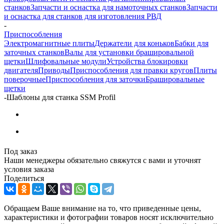
станков
Запчасти и оснастка для намоточных станков
Запчасти
и оснастка для станков для изготовления РВД
-
Приспособления
Электромагнитные плиты
Держатели для коньков
Бабки для
заточных станков
Валы для установки брашировальной
щетки
Шлифовальные модули
Устройства блокировки
двигателя
Приводы
Приспособления для правки кругов
Плиты
поверочные
Приспособления для заточки
Брашировальные
щетки
-
Шаблоны для станка SSM Profil
Под заказ
Наши менеджеры обязательно свяжутся с вами и уточнят
условия заказа
Поделиться
Обращаем Ваше внимание на то, что приведенные цены,
характеристики и фотографии товаров носят исключительно