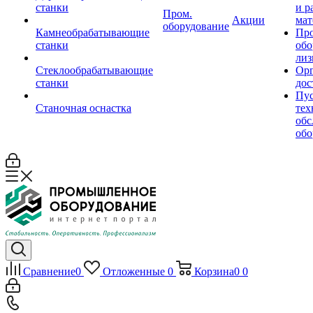
станки
и р
Пром.
Акции
мат
оборудование
Камнеобрабатывающие
Пр
станки
обо
лиз
Стеклообрабатывающие
Орг
станки
дос
Пус
Станочная оснастка
тех
обс
обо
Сравнение
0
Отложенные
0
Корзина
0
0