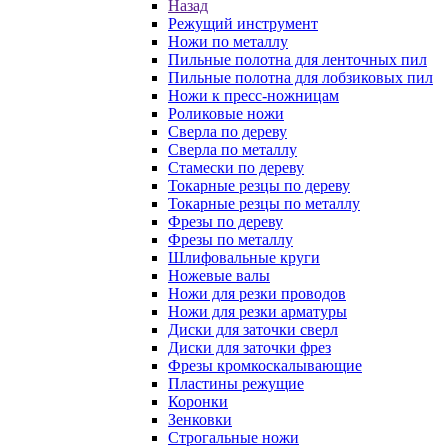
Назад
Режущий инструмент
Ножи по металлу
Пильные полотна для ленточных пил
Пильные полотна для лобзиковых пил
Ножи к пресс-ножницам
Роликовые ножи
Сверла по дереву
Сверла по металлу
Стамески по дереву
Токарные резцы по дереву
Токарные резцы по металлу
Фрезы по дереву
Фрезы по металлу
Шлифовальные круги
Ножевые валы
Ножи для резки проводов
Ножи для резки арматуры
Диски для заточки сверл
Диски для заточки фрез
Фрезы кромкоскалывающие
Пластины режущие
Коронки
Зенковки
Строгальные ножи