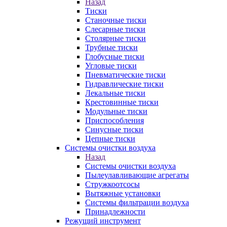
Назад
Тиски
Станочные тиски
Слесарные тиски
Столярные тиски
Трубные тиски
Глобусные тиски
Угловые тиски
Пневматические тиски
Гидравлические тиски
Лекальные тиски
Крестовинные тиски
Модульные тиски
Приспособления
Синусные тиски
Цепные тиски
Системы очистки воздуха
Назад
Системы очистки воздуха
Пылеулавливающие агрегаты
Стружкоотсосы
Вытяжные установки
Системы фильтрации воздуха
Принадлежности
Режущий инструмент