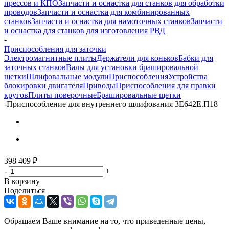
прессов и КПО
Запчасти и оснастка для станков для обработки
проводов
Запчасти и оснастка для комбинированных
станков
Запчасти и оснастка для намоточных станков
Запчасти
и оснастка для станков для изготовления РВД
-
Приспособления для заточки
Электромагнитные плиты
Держатели для коньков
Бабки для
заточных станков
Валы для установки брашировальной
щетки
Шлифовальные модули
Приспособления
Устройства
блокировки двигателя
Приводы
Приспособления для правки
кругов
Плиты поверочные
Брашировальные щетки
-
Приспособление для внутреннего шлифования 3Е642Е.П18
398 409
₽
-
+
В корзину
Поделиться
Обращаем Ваше внимание на то, что приведенные цены,