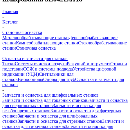
Главная
-
Каталог
-
Станочная оснастка
Металлообрабатывающие станки
Деревообрабатывающие
станки
Камнеобрабатывающие станки
Стеклообрабатывающие
станки
Станочная оснастка
-
Оснастка и запчасти для станков
Тиски
Системы очистки воздуха
Режущий инструмент
Столы и
подставки
СОЖ и системы подвода
Устройства цифровой
индикации (УЦИ)
Светильники для
станков
Виброопоры
Опоры для труб
Оснастка и запчасти для
станков
-
Запчасти и оснастка для шлифовальных станков
Запчасти и оснастка для токарных станков
Запчасти и оснастка
для сверлильных станков
Запчасти и оснастка для
резьбонарезных станков
Запчасти и оснастка для фрезерных
станков
Запчасти и оснастка для шлифовальных
станков
Запчасти и оснастка для отрезных станков
Запчасти и
оснастка для гибочных станков
Запчасти и оснастка для