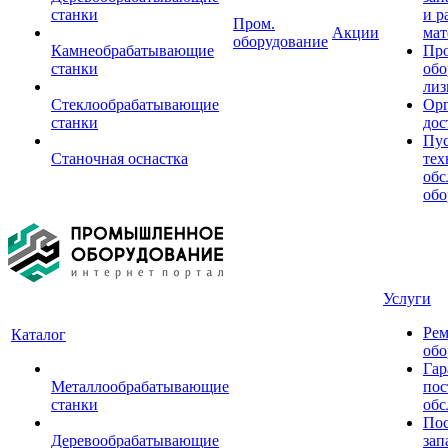
станки
и р
Пром.
Акции
мат
оборудование
Камнеобрабатывающие
Пр
станки
обо
лиз
Стеклообрабатывающие
Орг
станки
дос
Пус
Станочная оснастка
тех
обс
обо
Услуги
Рем
Каталог
обо
Гар
Металлообрабатывающие
пос
станки
обс
Пос
Деревообрабатывающие
зап