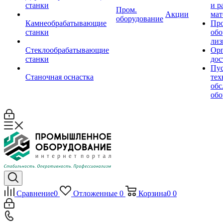
станки
и р
Пром.
Акции
мат
оборудование
Камнеобрабатывающие
Пр
станки
обо
лиз
Стеклообрабатывающие
Орг
станки
дос
Пус
Станочная оснастка
тех
обс
обо
Сравнение
0
Отложенные
0
Корзина
0
0