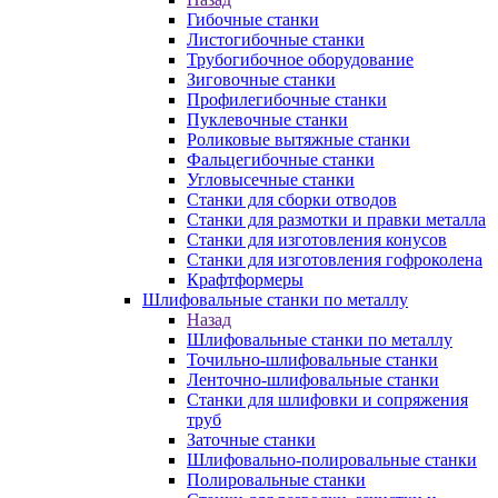
Гибочные станки
Листогибочные станки
Трубогибочное оборудование
Зиговочные станки
Профилегибочные станки
Пуклевочные станки
Роликовые вытяжные станки
Фальцегибочные станки
Угловысечные станки
Станки для сборки отводов
Станки для размотки и правки металла
Станки для изготовления конусов
Станки для изготовления гофроколена
Крафтформеры
Шлифовальные станки по металлу
Назад
Шлифовальные станки по металлу
Точильно-шлифовальные станки
Ленточно-шлифовальные станки
Станки для шлифовки и сопряжения
труб
Заточные станки
Шлифовально-полировальные станки
Полировальные станки