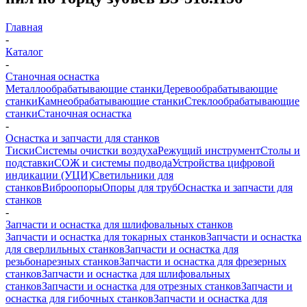
Главная
-
Каталог
-
Станочная оснастка
Металлообрабатывающие станки
Деревообрабатывающие
станки
Камнеобрабатывающие станки
Стеклообрабатывающие
станки
Станочная оснастка
-
Оснастка и запчасти для станков
Тиски
Системы очистки воздуха
Режущий инструмент
Столы и
подставки
СОЖ и системы подвода
Устройства цифровой
индикации (УЦИ)
Светильники для
станков
Виброопоры
Опоры для труб
Оснастка и запчасти для
станков
-
Запчасти и оснастка для шлифовальных станков
Запчасти и оснастка для токарных станков
Запчасти и оснастка
для сверлильных станков
Запчасти и оснастка для
резьбонарезных станков
Запчасти и оснастка для фрезерных
станков
Запчасти и оснастка для шлифовальных
станков
Запчасти и оснастка для отрезных станков
Запчасти и
оснастка для гибочных станков
Запчасти и оснастка для