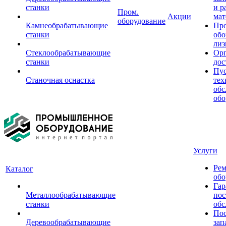
станки
и р
Пром.
Акции
мат
оборудование
Камнеобрабатывающие
Пр
станки
обо
лиз
Стеклообрабатывающие
Орг
станки
дос
Пус
Станочная оснастка
тех
обс
обо
Услуги
Рем
Каталог
обо
Гар
Металлообрабатывающие
пос
станки
обс
Пос
Деревообрабатывающие
зап