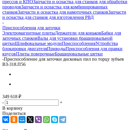
прессов и КПО
Запчасти и оснастка для станков для обработки
проводов
Запчасти и оснастка для комбинированных
станков
Запчасти и оснастка для намоточных станков
Запчасти
и оснастка для станков для изготовления РВД
-
Приспособления для заточки
Электромагнитные плиты
Держатели для коньков
Бабки для
заточных станков
Валы для установки брашировальной
щетки
Шлифовальные модули
Приспособления
Устройства
блокировки двигателя
Приводы
Приспособления для правки
кругов
Плиты поверочные
Брашировальные щетки
-
Приспособление для заточки дисковых пил по торцу зубъев
ВЗ-318.П56
349 618
₽
-
+
В корзину
Поделиться