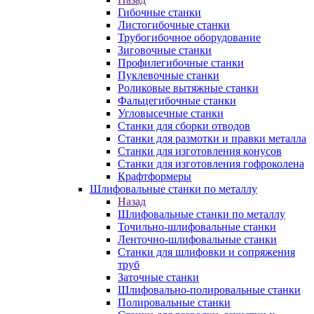
Гибочные станки
Листогибочные станки
Трубогибочное оборудование
Зиговочные станки
Профилегибочные станки
Пуклевочные станки
Роликовые вытяжные станки
Фальцегибочные станки
Угловысечные станки
Станки для сборки отводов
Станки для размотки и правки металла
Станки для изготовления конусов
Станки для изготовления гофроколена
Крафтформеры
Шлифовальные станки по металлу
Назад
Шлифовальные станки по металлу
Точильно-шлифовальные станки
Ленточно-шлифовальные станки
Станки для шлифовки и сопряжения
труб
Заточные станки
Шлифовально-полировальные станки
Полировальные станки