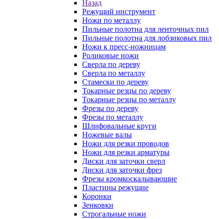
Назад
Режущий инструмент
Ножи по металлу
Пильные полотна для ленточных пил
Пильные полотна для лобзиковых пил
Ножи к пресс-ножницам
Роликовые ножи
Сверла по дереву
Сверла по металлу
Стамески по дереву
Токарные резцы по дереву
Токарные резцы по металлу
Фрезы по дереву
Фрезы по металлу
Шлифовальные круги
Ножевые валы
Ножи для резки проводов
Ножи для резки арматуры
Диски для заточки сверл
Диски для заточки фрез
Фрезы кромкоскалывающие
Пластины режущие
Коронки
Зенковки
Строгальные ножи