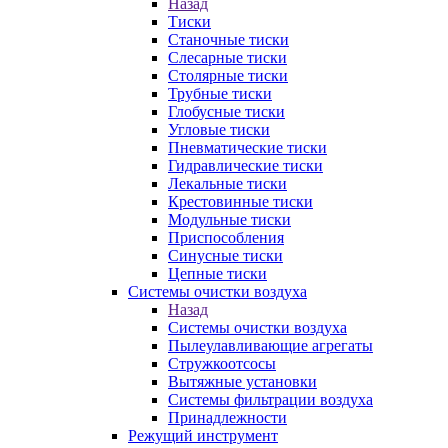
Назад
Тиски
Станочные тиски
Слесарные тиски
Столярные тиски
Трубные тиски
Глобусные тиски
Угловые тиски
Пневматические тиски
Гидравлические тиски
Лекальные тиски
Крестовинные тиски
Модульные тиски
Приспособления
Синусные тиски
Цепные тиски
Системы очистки воздуха
Назад
Системы очистки воздуха
Пылеулавливающие агрегаты
Стружкоотсосы
Вытяжные установки
Системы фильтрации воздуха
Принадлежности
Режущий инструмент