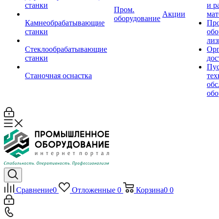
станки
и р
Пром.
Акции
мат
оборудование
Камнеобрабатывающие
Пр
станки
обо
лиз
Стеклообрабатывающие
Орг
станки
дос
Пус
Станочная оснастка
тех
обс
обо
Сравнение
0
Отложенные
0
Корзина
0
0