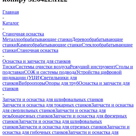
Главная
-
Каталог
-
Станочная оснастка
Металлообрабатывающие станки
Деревообрабатывающие
станки
Камнеобрабатывающие станки
Стеклообрабатывающие
станки
Станочная оснастка
-
Оснастка и запчасти для станков
Тиски
Системы очистки воздуха
Режущий инструмент
Столы и
подставки
СОЖ и системы подвода
Устройства цифровой
индикации (УЦИ)
Светильники для
станков
Виброопоры
Опоры для труб
Оснастка и запчасти для
станков
-
Запчасти и оснастка для шлифовальных станков
Запчасти и оснастка для токарных станков
Запчасти и оснастка
для сверлильных станков
Запчасти и оснастка для
резьбонарезных станков
Запчасти и оснастка для фрезерных
станков
Запчасти и оснастка для шлифовальных
станков
Запчасти и оснастка для отрезных станков
Запчасти и
оснастка для гибочных станков
Запчасти и оснастка для