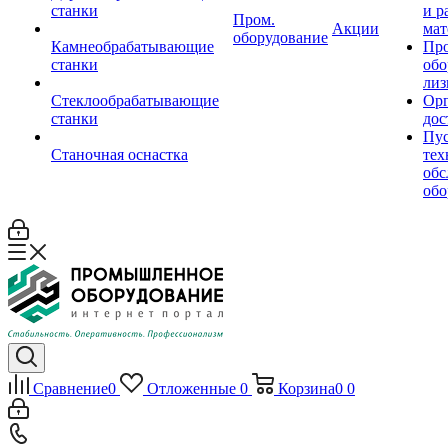
станки
и р
Пром.
Акции
мат
оборудование
Камнеобрабатывающие
Пр
станки
обо
лиз
Стеклообрабатывающие
Орг
станки
дос
Пус
Станочная оснастка
тех
обс
обо
Сравнение
0
Отложенные
0
Корзина
0
0