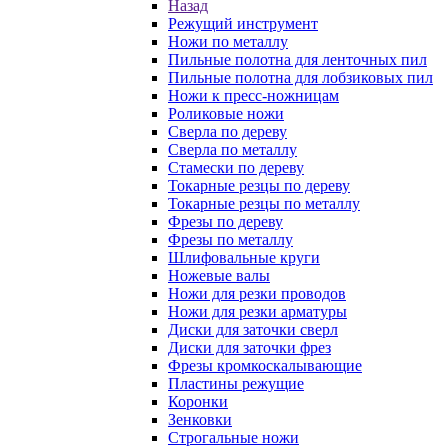
Назад
Режущий инструмент
Ножи по металлу
Пильные полотна для ленточных пил
Пильные полотна для лобзиковых пил
Ножи к пресс-ножницам
Роликовые ножи
Сверла по дереву
Сверла по металлу
Стамески по дереву
Токарные резцы по дереву
Токарные резцы по металлу
Фрезы по дереву
Фрезы по металлу
Шлифовальные круги
Ножевые валы
Ножи для резки проводов
Ножи для резки арматуры
Диски для заточки сверл
Диски для заточки фрез
Фрезы кромкоскалывающие
Пластины режущие
Коронки
Зенковки
Строгальные ножи