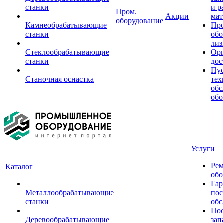
станки
и р
Пром.
Акции
мат
оборудование
Камнеобрабатывающие
Пр
станки
обо
лиз
Стеклообрабатывающие
Орг
станки
дос
Пус
Станочная оснастка
тех
обс
обо
Услуги
Рем
Каталог
обо
Гар
Металлообрабатывающие
пос
станки
обс
Пос
Деревообрабатывающие
зап