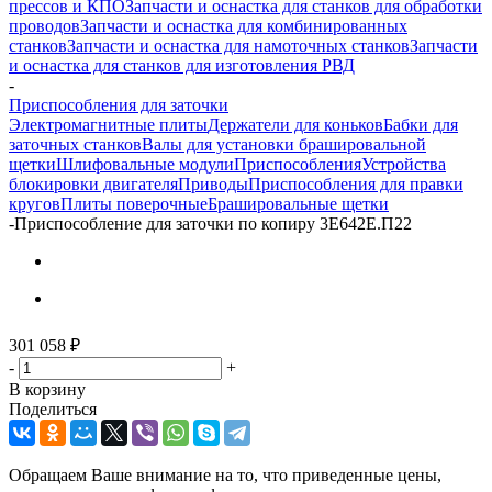
прессов и КПО
Запчасти и оснастка для станков для обработки
проводов
Запчасти и оснастка для комбинированных
станков
Запчасти и оснастка для намоточных станков
Запчасти
и оснастка для станков для изготовления РВД
-
Приспособления для заточки
Электромагнитные плиты
Держатели для коньков
Бабки для
заточных станков
Валы для установки брашировальной
щетки
Шлифовальные модули
Приспособления
Устройства
блокировки двигателя
Приводы
Приспособления для правки
кругов
Плиты поверочные
Брашировальные щетки
-
Приспособление для заточки по копиру 3Е642Е.П22
301 058
₽
-
+
В корзину
Поделиться
Обращаем Ваше внимание на то, что приведенные цены,