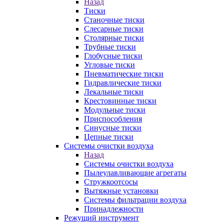
Назад
Тиски
Станочные тиски
Слесарные тиски
Столярные тиски
Трубные тиски
Глобусные тиски
Угловые тиски
Пневматические тиски
Гидравлические тиски
Лекальные тиски
Крестовинные тиски
Модульные тиски
Приспособления
Синусные тиски
Цепные тиски
Системы очистки воздуха
Назад
Системы очистки воздуха
Пылеулавливающие агрегаты
Стружкоотсосы
Вытяжные установки
Системы фильтрации воздуха
Принадлежности
Режущий инструмент