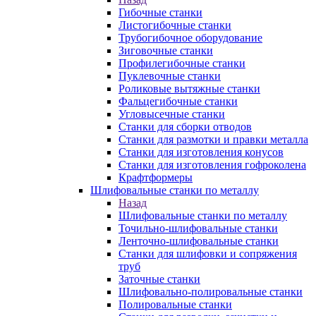
Гибочные станки
Листогибочные станки
Трубогибочное оборудование
Зиговочные станки
Профилегибочные станки
Пуклевочные станки
Роликовые вытяжные станки
Фальцегибочные станки
Угловысечные станки
Станки для сборки отводов
Станки для размотки и правки металла
Станки для изготовления конусов
Станки для изготовления гофроколена
Крафтформеры
Шлифовальные станки по металлу
Назад
Шлифовальные станки по металлу
Точильно-шлифовальные станки
Ленточно-шлифовальные станки
Станки для шлифовки и сопряжения
труб
Заточные станки
Шлифовально-полировальные станки
Полировальные станки