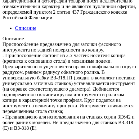
характеристики и фотографии товаров носят исключительно
ознакомительный характер и не являются публичной офертой,
определяемой пунктом 2 статьи 437 Гражданского кодекса
Российской Федерации.
Описание
Описание
Приспособление предназначено для заточки фасонного
инструмента по задней поверхности по копиру.
- Приспособление состоит из 2-х частей: носителя копира
(крепится к основанию стола) и механизма подачи.
Предварительно осуществляется правка шлифовального круга
радиусом, равным радиусу обкатного ролика. В
универсальную бабку ВЗ-318.П1 (входит в комплект поставки
универсально-заточных станков) устанавливается инструмент
(на оправке соответствующего диаметра). Добиваются
одновременного касания кругом инструмента и роликом
копира в характерной точке профиля. Круг подается на
инструмент на величину припуска. Инструмент затачивается
перемещением стола станка;
- Предназначено для использования на станках серии 3Е642 и
более ранних моделей. Не предназначено для станков ВЗ-318
(Е) и ВЗ-818 (Е).