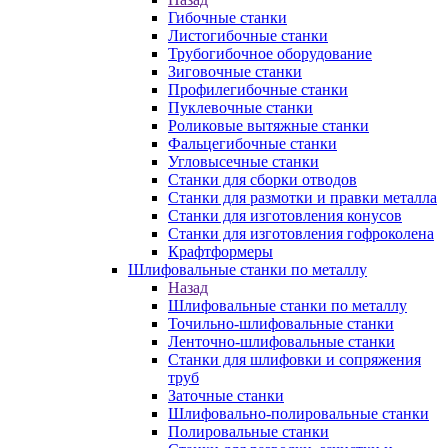
Гибочные станки
Листогибочные станки
Трубогибочное оборудование
Зиговочные станки
Профилегибочные станки
Пуклевочные станки
Роликовые вытяжные станки
Фальцегибочные станки
Угловысечные станки
Станки для сборки отводов
Станки для размотки и правки металла
Станки для изготовления конусов
Станки для изготовления гофроколена
Крафтформеры
Шлифовальные станки по металлу
Назад
Шлифовальные станки по металлу
Точильно-шлифовальные станки
Ленточно-шлифовальные станки
Станки для шлифовки и сопряжения
труб
Заточные станки
Шлифовально-полировальные станки
Полировальные станки