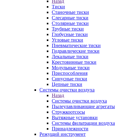
Назад
Тиски
Станочные тиски
Слесарные тиски
Столярные тиски
Трубные тиски
Глобусные тиски
Угловые тиски
Пневматические тиски
Гидравлические тиски
Лекальные тиски
Крестовинные тиски
Модульные тиски
Приспособления
Синусные тиски
Цепные тиски
Системы очистки воздуха
Назад
Системы очистки воздуха
Пылеулавливающие агрегаты
Стружкоотсосы
Вытяжные установки
Системы фильтрации воздуха
Принадлежности
Режущий инструмент