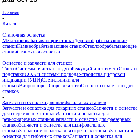
Главная
-
Каталог
-
Станочная оснастка
Металлообрабатывающие станки
Деревообрабатывающие
станки
Камнеобрабатывающие станки
Стеклообрабатывающие
станки
Станочная оснастка
-
Оснастка и запчасти для станков
Тиски
Системы очистки воздуха
Режущий инструмент
Столы и
подставки
СОЖ и системы подвода
Устройства цифровой
индикации (УЦИ)
Светильники для
станков
Виброопоры
Опоры для труб
Оснастка и запчасти для
станков
-
Запчасти и оснастка для шлифовальных станков
Запчасти и оснастка для токарных станков
Запчасти и оснастка
для сверлильных станков
Запчасти и оснастка для
резьбонарезных станков
Запчасти и оснастка для фрезерных
станков
Запчасти и оснастка для шлифовальных
станков
Запчасти и оснастка для отрезных станков
Запчасти и
оснастка для гибочных станков
Запчасти и оснастка для