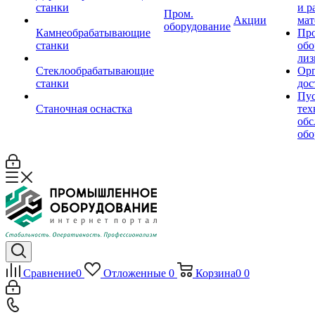
станки
и р
Пром.
Акции
мат
оборудование
Камнеобрабатывающие
Пр
станки
обо
лиз
Стеклообрабатывающие
Орг
станки
дос
Пус
Станочная оснастка
тех
обс
обо
Сравнение
0
Отложенные
0
Корзина
0
0