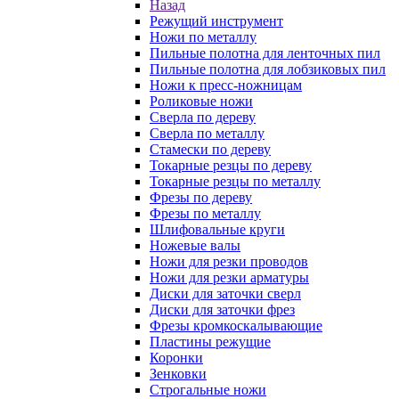
Назад
Режущий инструмент
Ножи по металлу
Пильные полотна для ленточных пил
Пильные полотна для лобзиковых пил
Ножи к пресс-ножницам
Роликовые ножи
Сверла по дереву
Сверла по металлу
Стамески по дереву
Токарные резцы по дереву
Токарные резцы по металлу
Фрезы по дереву
Фрезы по металлу
Шлифовальные круги
Ножевые валы
Ножи для резки проводов
Ножи для резки арматуры
Диски для заточки сверл
Диски для заточки фрез
Фрезы кромкоскалывающие
Пластины режущие
Коронки
Зенковки
Строгальные ножи