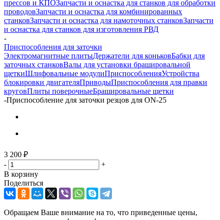
прессов и КПО
Запчасти и оснастка для станков для обработки
проводов
Запчасти и оснастка для комбинированных
станков
Запчасти и оснастка для намоточных станков
Запчасти
и оснастка для станков для изготовления РВД
-
Приспособления для заточки
Электромагнитные плиты
Держатели для коньков
Бабки для
заточных станков
Валы для установки брашировальной
щетки
Шлифовальные модули
Приспособления
Устройства
блокировки двигателя
Приводы
Приспособления для правки
кругов
Плиты поверочные
Брашировальные щетки
-
Приспособление для заточки резцов для ON-25
3 200
₽
-
+
В корзину
Поделиться
Обращаем Ваше внимание на то, что приведенные цены,