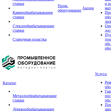
станки
и р
Пром.
Акции
мат
оборудование
Камнеобрабатывающие
Пр
станки
обо
лиз
Стеклообрабатывающие
Орг
станки
дос
Пус
Станочная оснастка
тех
обс
обо
Услуги
Рем
Каталог
обо
Гар
Металлообрабатывающие
пос
станки
обс
Пос
Деревообрабатывающие
зап