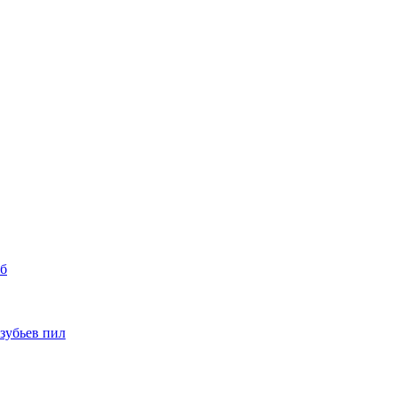
уб
 зубьев пил