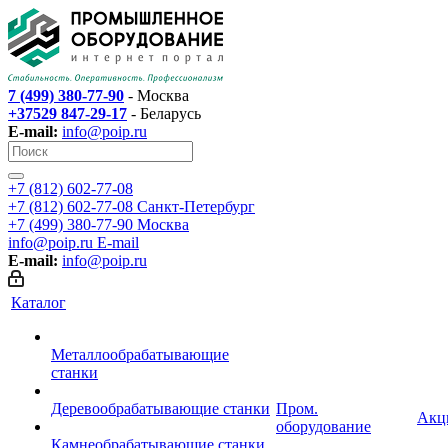
7 (499) 380-77-90
- Москва
+37529 847-29-17
- Беларусь
E-mail:
info@poip.ru
+7 (812) 602-77-08
+7 (812) 602-77-08
Санкт-Петербург
+7 (499) 380-77-90
Москва
info@poip.ru
E-mail
E-mail:
info@poip.ru
Каталог
Металлообрабатывающие
станки
Деревообрабатывающие станки
Пром.
Акц
оборудование
Камнеобрабатывающие станки