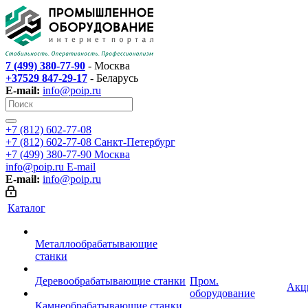
7 (499) 380-77-90
- Москва
+37529 847-29-17
- Беларусь
E-mail:
info@poip.ru
+7 (812) 602-77-08
+7 (812) 602-77-08
Санкт-Петербург
+7 (499) 380-77-90
Москва
info@poip.ru
E-mail
E-mail:
info@poip.ru
Каталог
Металлообрабатывающие
станки
Деревообрабатывающие станки
Пром.
Акц
оборудование
Камнеобрабатывающие станки