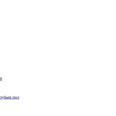
уб
 зубьев пил