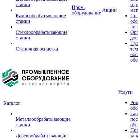
станки
и р
Пром.
Акции
мат
оборудование
Камнеобрабатывающие
Пр
станки
обо
лиз
Стеклообрабатывающие
Орг
станки
дос
Пус
Станочная оснастка
тех
обс
обо
Услуги
Рем
Каталог
обо
Гар
Металлообрабатывающие
пос
станки
обс
Пос
Деревообрабатывающие
зап