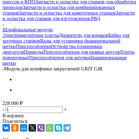
прессов и КПО
Запчасти и оснастка для станков для обработки
проводов
Запчасти и оснастка для комбинированных
станков
Запчасти и оснастка для намоточных станков
Запчасти
и оснастка для станков для изготовления РВД
-
Шлифовальные модули
Электромагнитные плиты
Держатели для коньков
Бабки для
заточных станков
Валы для установки брашировальной
щетки
Приспособления
Устройства блокировки
двигателя
Приводы
Приспособления для правки кругов
Плиты
поверочные
Приспособления для заточки
Брашировальные
щетки
-
Модуль для шлифовки закруглений GRIT GIR
228 000
₽
-
+
В корзину
Поделиться