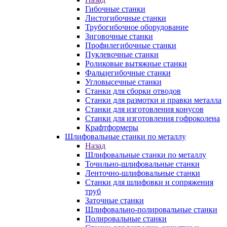
Гибочные станки
Листогибочные станки
Трубогибочное оборудование
Зиговочные станки
Профилегибочные станки
Пуклевочные станки
Роликовые вытяжные станки
Фальцегибочные станки
Угловысечные станки
Станки для сборки отводов
Станки для размотки и правки металла
Станки для изготовления конусов
Станки для изготовления гофроколена
Крафтформеры
Шлифовальные станки по металлу
Назад
Шлифовальные станки по металлу
Точильно-шлифовальные станки
Ленточно-шлифовальные станки
Станки для шлифовки и сопряжения
труб
Заточные станки
Шлифовально-полировальные станки
Полировальные станки