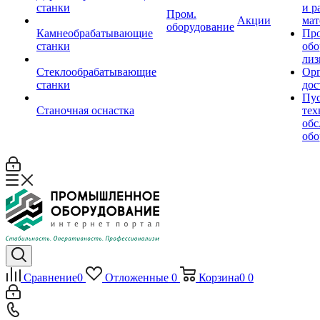
станки
и р
Пром.
Акции
мат
оборудование
Камнеобрабатывающие
Пр
станки
обо
лиз
Стеклообрабатывающие
Орг
станки
дос
Пус
Станочная оснастка
тех
обс
обо
Сравнение
0
Отложенные
0
Корзина
0
0