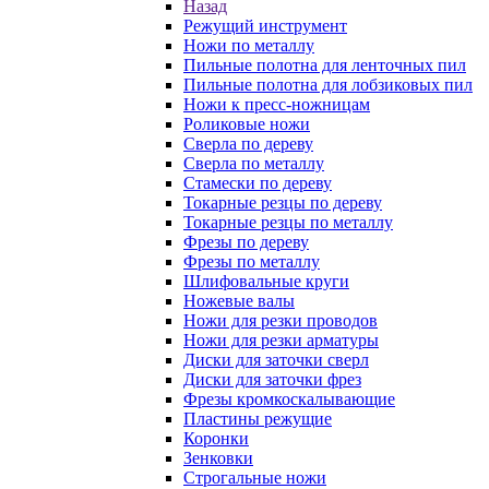
Назад
Режущий инструмент
Ножи по металлу
Пильные полотна для ленточных пил
Пильные полотна для лобзиковых пил
Ножи к пресс-ножницам
Роликовые ножи
Сверла по дереву
Сверла по металлу
Стамески по дереву
Токарные резцы по дереву
Токарные резцы по металлу
Фрезы по дереву
Фрезы по металлу
Шлифовальные круги
Ножевые валы
Ножи для резки проводов
Ножи для резки арматуры
Диски для заточки сверл
Диски для заточки фрез
Фрезы кромкоскалывающие
Пластины режущие
Коронки
Зенковки
Строгальные ножи