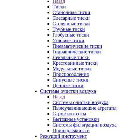
Назад
Тиски
Станочные тиски
Слесарные тиски
Столярные тиски
Трубные тиски
Глобусные тиски
Угловые тиски
Пневматические тиски
Гидравлические тиски
Лекальные тиски
Крестовинные тиски
Модульные тиски
Приспособления
Синусные тиски
Цепные тиски
Системы очистки воздуха
Назад
Системы очистки воздуха
Пылеулавливающие агрегаты
Стружкоотсосы
Вытяжные установки
Системы фильтрации воздуха
Принадлежности
Режущий инструмент