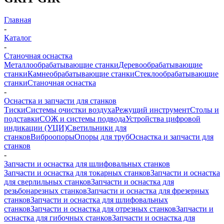
Главная
-
Каталог
-
Станочная оснастка
Металлообрабатывающие станки
Деревообрабатывающие
станки
Камнеобрабатывающие станки
Стеклообрабатывающие
станки
Станочная оснастка
-
Оснастка и запчасти для станков
Тиски
Системы очистки воздуха
Режущий инструмент
Столы и
подставки
СОЖ и системы подвода
Устройства цифровой
индикации (УЦИ)
Светильники для
станков
Виброопоры
Опоры для труб
Оснастка и запчасти для
станков
-
Запчасти и оснастка для шлифовальных станков
Запчасти и оснастка для токарных станков
Запчасти и оснастка
для сверлильных станков
Запчасти и оснастка для
резьбонарезных станков
Запчасти и оснастка для фрезерных
станков
Запчасти и оснастка для шлифовальных
станков
Запчасти и оснастка для отрезных станков
Запчасти и
оснастка для гибочных станков
Запчасти и оснастка для