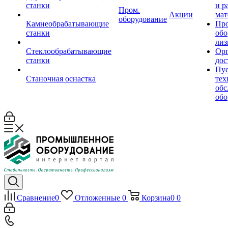
станки
и р
Пром.
Акции
мат
оборудование
Камнеобрабатывающие
Пр
станки
обо
лиз
Стеклообрабатывающие
Орг
станки
дос
Пус
Станочная оснастка
тех
обс
обо
Сравнение
0
Отложенные
0
Корзина
0
0