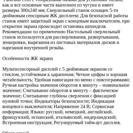
как и все основные части выполнен из чугуна и имеет
размеры 300x240 мм; Сверлильный станок оснащен 5-ти
дюймовым сенсорным ЖК дисплеем; Для безопасной работы
станок имеет защитный экран с концевым выключателем, при
открытии экрана происходит остановка шпинделя.
Рекомендации по применению Настольный сверлильный
станок используется для рассверливания, развертывания,
зенкеровки, вырезания из листовых материалов дисков и
нарезания внутренней резьбы.
Особенности ЖК экрана
Мультисенсорный дисплей с 5 дюймовым экраном со
стеклом, устойчивым к царапинам; Четкие цифры и хорошая
читабельность; Удобная навигация по меню с пиктограммами;
Ручная настройка значения оборотов в минуту – номинальное
значение; Считывание оборотов в минуту – фактическое
значение; Считывание глубины сверления с фиксацией
нулевой точки; Индикаторы безопасности; Индикация
концевого выключателя; Напряжение 24 В; Сервисная
информация; Языки: русский, немецкий, английский,
французский, испанский, итальянский, нидерландский;
Встроенная инструкция; Регулируемый тайм-аут дисплея.