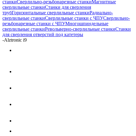
станки
Сверлильно-резьбонарезные станки
Магнитные
сверлильные станки
Станки для сверления
труб
Горизонтальные сверлильные станки
Радиально-
сверлильные станки
Сверлильные станки с ЧПУ
Сверлильно-
резьбонарезные станки с ЧПУ
Многошпиндельные
сверлильные станки
Револьверно-сверлильные станки
Станки
для сверления отверстий под катетеры
-
Alztronic i9