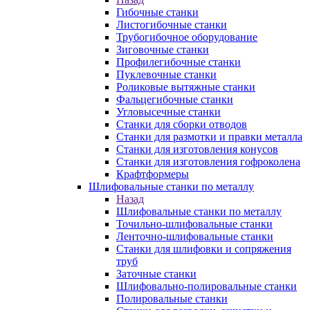
Гибочные станки
Листогибочные станки
Трубогибочное оборудование
Зиговочные станки
Профилегибочные станки
Пуклевочные станки
Роликовые вытяжные станки
Фальцегибочные станки
Угловысечные станки
Станки для сборки отводов
Станки для размотки и правки металла
Станки для изготовления конусов
Станки для изготовления гофроколена
Крафтформеры
Шлифовальные станки по металлу
Назад
Шлифовальные станки по металлу
Точильно-шлифовальные станки
Ленточно-шлифовальные станки
Станки для шлифовки и сопряжения
труб
Заточные станки
Шлифовально-полировальные станки
Полировальные станки