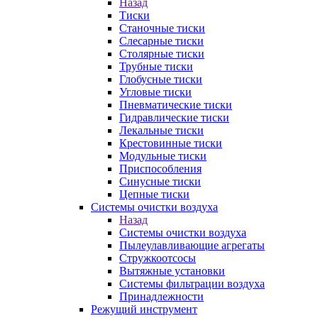
Назад
Тиски
Станочные тиски
Слесарные тиски
Столярные тиски
Трубные тиски
Глобусные тиски
Угловые тиски
Пневматические тиски
Гидравлические тиски
Лекальные тиски
Крестовинные тиски
Модульные тиски
Приспособления
Синусные тиски
Цепные тиски
Системы очистки воздуха
Назад
Системы очистки воздуха
Пылеулавливающие агрегаты
Стружкоотсосы
Вытяжные установки
Системы фильтрации воздуха
Принадлежности
Режущий инструмент