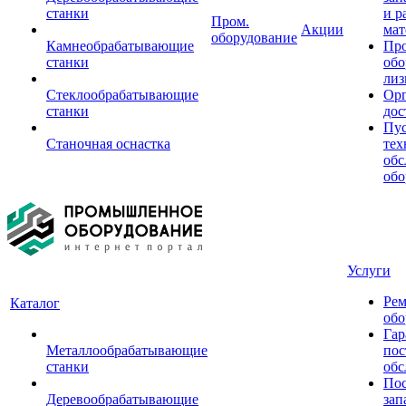
станки
и р
Пром.
Акции
мат
оборудование
Камнеобрабатывающие
Пр
станки
обо
лиз
Стеклообрабатывающие
Орг
станки
дос
Пус
Станочная оснастка
тех
обс
обо
Услуги
Рем
Каталог
обо
Гар
Металлообрабатывающие
пос
станки
обс
Пос
Деревообрабатывающие
зап