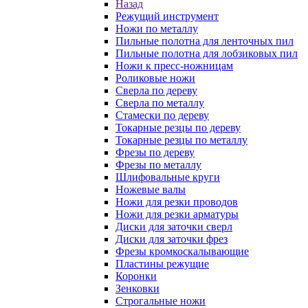
Назад
Режущий инструмент
Ножи по металлу
Пильные полотна для ленточных пил
Пильные полотна для лобзиковых пил
Ножи к пресс-ножницам
Роликовые ножи
Сверла по дереву
Сверла по металлу
Стамески по дереву
Токарные резцы по дереву
Токарные резцы по металлу
Фрезы по дереву
Фрезы по металлу
Шлифовальные круги
Ножевые валы
Ножи для резки проводов
Ножи для резки арматуры
Диски для заточки сверл
Диски для заточки фрез
Фрезы кромкоскалывающие
Пластины режущие
Коронки
Зенковки
Строгальные ножи