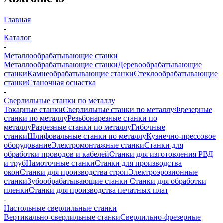
Главная
-
Каталог
-
Металлообрабатывающие станки
Металлообрабатывающие станки
Деревообрабатывающие
станки
Камнеобрабатывающие станки
Стеклообрабатывающие
станки
Станочная оснастка
-
Сверлильные станки по металлу
Токарные станки
Сверлильные станки по металлу
Фрезерные
станки по металлу
Резьбонарезные станки по
металлу
Разрезные станки по металлу
Гибочные
станки
Шлифовальные станки по металлу
Кузнечно-прессовое
оборудование
Электромонтажные станки
Станки для
обработки проводов и кабелей
Станки для изготовления РВД
и труб
Намоточные станки
Станки для производства
окон
Станки для производства строп
Электроэрозионные
станки
Зубообрабатывающие станки
Станки для обработки
пленки
Станки для производства печатных плат
-
Настольные сверлильные станки
Вертикально-сверлильные станки
Сверлильно-фрезерные