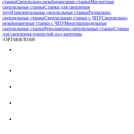
станки
Сверлильно-резьбонарезные станки
Магнитные
сверлильные станки
Станки для сверления
труб
Горизонтальные сверлильные станки
Радиально-
сверлильные станки
Сверлильные станки с ЧПУ
Сверлильно-
резьбонарезные станки с ЧПУ
Многошпиндельные
сверлильные станки
Револьверно-сверлильные станки
Станки
для сверления отверстий под катетеры
-
OPTIdrill B16H