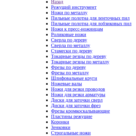
Назад
Режущий инструмент
Ножи по металлу
Пильные полотна для ленточных пил
Пильные полотна для лобзиковых пил
Ножи к пресс-ножницам
Роликовые ножи
Сверла по дереву
Сверла по металлу
Стамески по дереву
Токарные резцы по дереву
Токарные резцы по металлу
Фрезы по дереву
Фрезы по металлу
Шлифовальные круги
Ножевые валы
Ножи для резки проводов
Ножи для резки арматуры
Диски для заточки сверл
Диски для заточки фрез
Фрезы кромкоскалывающие
Пластины режущие
Коронки
Зенковки
Строгальные ножи