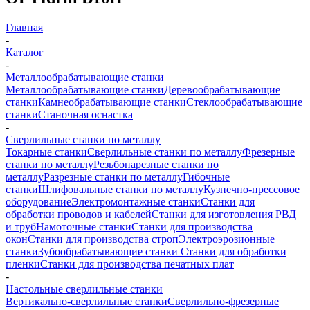
Главная
-
Каталог
-
Металлообрабатывающие станки
Металлообрабатывающие станки
Деревообрабатывающие
станки
Камнеобрабатывающие станки
Стеклообрабатывающие
станки
Станочная оснастка
-
Сверлильные станки по металлу
Токарные станки
Сверлильные станки по металлу
Фрезерные
станки по металлу
Резьбонарезные станки по
металлу
Разрезные станки по металлу
Гибочные
станки
Шлифовальные станки по металлу
Кузнечно-прессовое
оборудование
Электромонтажные станки
Станки для
обработки проводов и кабелей
Станки для изготовления РВД
и труб
Намоточные станки
Станки для производства
окон
Станки для производства строп
Электроэрозионные
станки
Зубообрабатывающие станки
Станки для обработки
пленки
Станки для производства печатных плат
-
Настольные сверлильные станки
Вертикально-сверлильные станки
Сверлильно-фрезерные