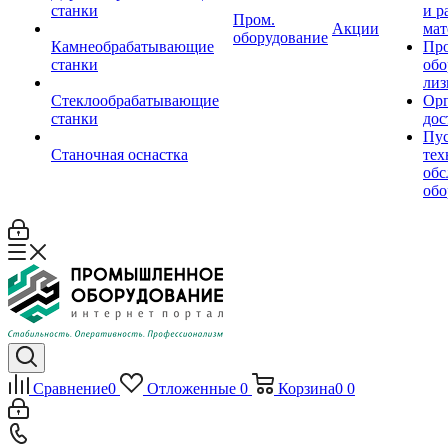
станки
и р
Пром.
Акции
мат
оборудование
Камнеобрабатывающие
Пр
станки
обо
лиз
Стеклообрабатывающие
Орг
станки
дос
Пус
Станочная оснастка
тех
обс
обо
Сравнение
0
Отложенные
0
Корзина
0
0