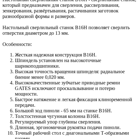
который предназначен для сверления, рассверливания,
зенкерования, развёртывания, растачивания заготовок
разнообразной формы и размеров.
Настольный сверлильный станок B16H позволяет сверлить
отверстия диаметром до 13 мм.
Особенности:
Жесткая надежная конструкция B16H.
Шпиндель установлен на высокоточные
шарикоподшипники.
Высокая точность вращения шпинделя: радиальное
биение менее 0,020 мм.
Высококачественные зубчатые приводные ремни
GATES исключают проскальзывание и потерю
мощности.
Быстрое натяжение и легкая фиксация клиноременной
передачи.
Большой ход пиноли - 65 мм на станке B16H.
Толстостенная чугунная колонна B16H.
Регулируемый упор глубины сверления.
Длинная, эргономичная рукоятка подачи пиноли.
Точный рабочий стол с диагональными Т-образными
пазами.