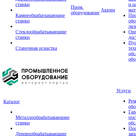
станки
и р
Пром.
Акции
мат
оборудование
Камнеобрабатывающие
Пр
станки
обо
лиз
Стеклообрабатывающие
Орг
станки
дос
Пус
Станочная оснастка
тех
обс
обо
Услуги
Рем
Каталог
обо
Гар
Металлообрабатывающие
пос
станки
обс
Пос
Деревообрабатывающие
зап