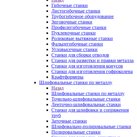
Гибочные станки
Листогибочные станки
Трубогибочное оборудование
Зиговочные станки
Профилегибочные станки
Пуклевочные станки
Роликовые вытяжные станки
Фальцегибочные станки
Угловысечные станки
Станки для сборки отводов
Станки для размотки и правки металла
Станки для изготовления конусов
Станки для изготовления гофроколена
Крафтформеры
Шлифовальные станки по металлу
Назад
Шлифовальные станки по металлу
Точильно-шлифовальные станки
Ленточно-шлифовальные станки
Станки для шлифовки и сопряжения
труб
Заточные станки
Шлифовально-полировальные станки
Полировальные станки