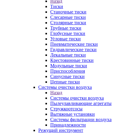
Назад
Тиски
Станочные тиски
Слесарные тиски
Столярные тиски
Трубные тиски
Глобусные тиски
Угловые тиски
Пневматические тиски
Гидравлические тиски
Лекальные тиски
Крестовинные тиски
Модульные тиски
Приспособления
Синусные тиски
Цепные тиски
Системы очистки воздуха
Назад
Системы очистки воздуха
Пылеулавливающие агрегаты
Стружкоотсосы
Вытяжные установки
Системы фильтрации воздуха
Принадлежности
Режущий инструмент