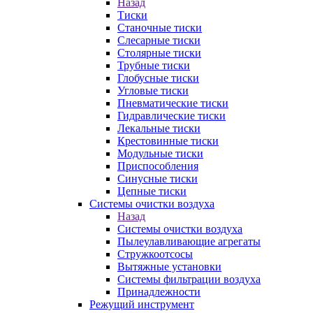
Назад
Тиски
Станочные тиски
Слесарные тиски
Столярные тиски
Трубные тиски
Глобусные тиски
Угловые тиски
Пневматические тиски
Гидравлические тиски
Лекальные тиски
Крестовинные тиски
Модульные тиски
Приспособления
Синусные тиски
Цепные тиски
Системы очистки воздуха
Назад
Системы очистки воздуха
Пылеулавливающие агрегаты
Стружкоотсосы
Вытяжные установки
Системы фильтрации воздуха
Принадлежности
Режущий инструмент