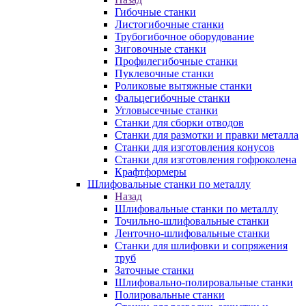
Гибочные станки
Листогибочные станки
Трубогибочное оборудование
Зиговочные станки
Профилегибочные станки
Пуклевочные станки
Роликовые вытяжные станки
Фальцегибочные станки
Угловысечные станки
Станки для сборки отводов
Станки для размотки и правки металла
Станки для изготовления конусов
Станки для изготовления гофроколена
Крафтформеры
Шлифовальные станки по металлу
Назад
Шлифовальные станки по металлу
Точильно-шлифовальные станки
Ленточно-шлифовальные станки
Станки для шлифовки и сопряжения
труб
Заточные станки
Шлифовально-полировальные станки
Полировальные станки