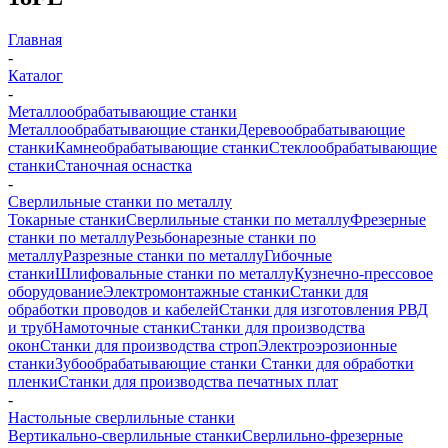
Главная
-
Каталог
-
Металлообрабатывающие станки
Металлообрабатывающие станки
Деревообрабатывающие
станки
Камнеобрабатывающие станки
Стеклообрабатывающие
станки
Станочная оснастка
-
Сверлильные станки по металлу
Токарные станки
Сверлильные станки по металлу
Фрезерные
станки по металлу
Резьбонарезные станки по
металлу
Разрезные станки по металлу
Гибочные
станки
Шлифовальные станки по металлу
Кузнечно-прессовое
оборудование
Электромонтажные станки
Станки для
обработки проводов и кабелей
Станки для изготовления РВД
и труб
Намоточные станки
Станки для производства
окон
Станки для производства строп
Электроэрозионные
станки
Зубообрабатывающие станки
Станки для обработки
пленки
Станки для производства печатных плат
-
Настольные сверлильные станки
Вертикально-сверлильные станки
Сверлильно-фрезерные