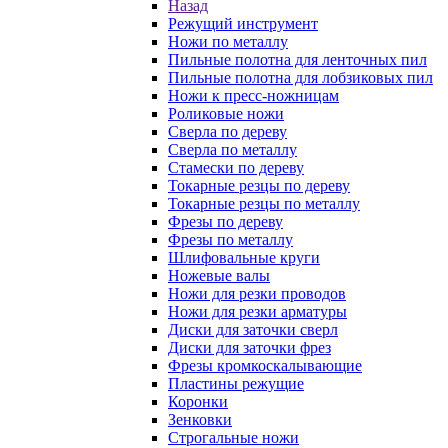
Назад
Режущий инструмент
Ножи по металлу
Пильные полотна для ленточных пил
Пильные полотна для лобзиковых пил
Ножи к пресс-ножницам
Роликовые ножи
Сверла по дереву
Сверла по металлу
Стамески по дереву
Токарные резцы по дереву
Токарные резцы по металлу
Фрезы по дереву
Фрезы по металлу
Шлифовальные круги
Ножевые валы
Ножи для резки проводов
Ножи для резки арматуры
Диски для заточки сверл
Диски для заточки фрез
Фрезы кромкоскалывающие
Пластины режущие
Коронки
Зенковки
Строгальные ножи