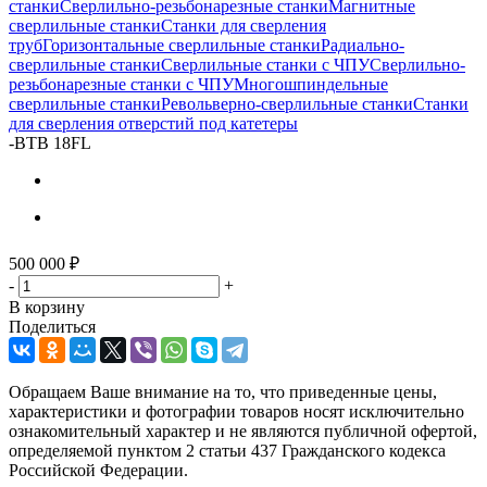
станки
Сверлильно-резьбонарезные станки
Магнитные
сверлильные станки
Станки для сверления
труб
Горизонтальные сверлильные станки
Радиально-
сверлильные станки
Сверлильные станки с ЧПУ
Сверлильно-
резьбонарезные станки с ЧПУ
Многошпиндельные
сверлильные станки
Револьверно-сверлильные станки
Станки
для сверления отверстий под катетеры
-
BTB 18FL
500 000
₽
-
+
В корзину
Поделиться
Обращаем Ваше внимание на то, что приведенные цены,
характеристики и фотографии товаров носят исключительно
ознакомительный характер и не являются публичной офертой,
определяемой пунктом 2 статьи 437 Гражданского кодекса
Российской Федерации.