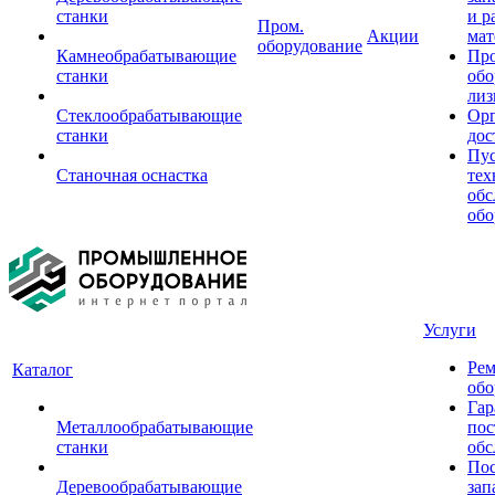
станки
и р
Пром.
Акции
мат
оборудование
Камнеобрабатывающие
Пр
станки
обо
лиз
Стеклообрабатывающие
Орг
станки
дос
Пус
Станочная оснастка
тех
обс
обо
Услуги
Рем
Каталог
обо
Гар
Металлообрабатывающие
пос
станки
обс
Пос
Деревообрабатывающие
зап