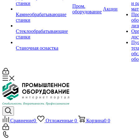
станки
и р
Пром.
Акции
мат
оборудование
Камнеобрабатывающие
Пр
станки
обо
лиз
Стеклообрабатывающие
Орг
станки
дос
Пус
Станочная оснастка
тех
обс
обо
Сравнение
0
Отложенные
0
Корзина
0
0